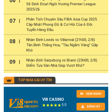
06
Sẽ Định Đoạt Ngôi Vương Premier League
2025/26
Phân Tích Chuyên Sâu FIBA Asia Cup 2025:
07
Cập Nhật Phong Độ & Cơ Hội Của 6 Đội
Tuyển Hàng Đầu
Nhận Định Leeds vs Villarreal (21h00, 2/8):
08
Tân Binh Thăng Hoa, “Tàu Ngầm Vàng” Gặp
Khó
Nhận định Sarpsborg vs Brann (23h00, 2/8):
09
Điểm Tựa Sân Nhà Giúp Vượt Khó?
TOP NHÀ CÁI UY TÍN
XEM NGAY
VI8 CASINO
5.0
ĐĂNG KÝ