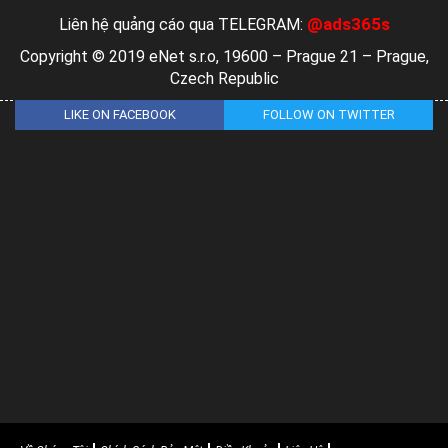
@ads365s
Liên hệ quảng cáo qua TELEGRAM:
Copyright © 2019 eNet s.r.o, 19600 – Prague 21 – Prague,
Czech Republic
LIKE ON FACEBOOK
FOLLOW ON TWITTER