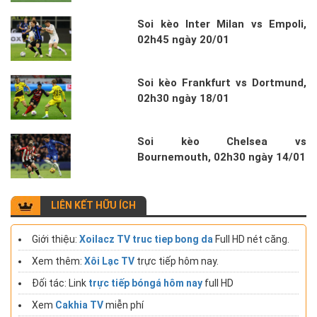
Soi kèo Inter Milan vs Empoli,
02h45 ngày 20/01
Soi kèo Frankfurt vs Dortmund,
02h30 ngày 18/01
Soi kèo Chelsea vs
Bournemouth, 02h30 ngày 14/01
LIÊN KẾT HỮU ÍCH
Giới thiệu:
Xoilacz TV truc tiep bong da
Full HD nét căng.
Xem thêm:
Xôi Lạc TV
trực tiếp hôm nay.
Đối tác: Link
trực tiếp bóngá hôm nay
full HD
Xem
Cakhia TV
miễn phí