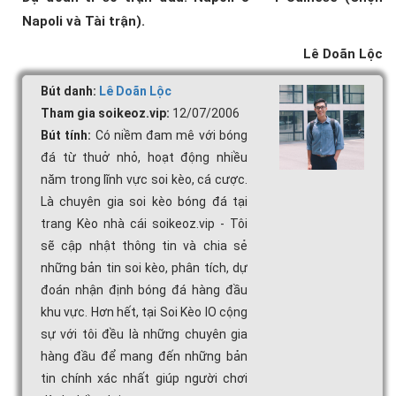
Napoli và Tài trận).
Lê Doãn Lộc
Bút danh:
Lê Doãn Lộc
Tham gia soikeoz.vip:
12/07/2006
Bút tính:
Có niềm đam mê với bóng
đá từ thuở nhỏ, hoạt động nhiều
năm trong lĩnh vực soi kèo, cá cược.
Là chuyên gia soi kèo bóng đá tại
trang Kèo nhà cái soikeoz.vip - Tôi
sẽ cập nhật thông tin và chia sẻ
những bản tin soi kèo, phân tích, dự
đoán nhận định bóng đá hàng đầu
khu vực. Hơn hết, tại Soi Kèo IO cộng
sự với tôi đều là những chuyên gia
hàng đầu để mang đến những bản
tin chính xác nhất giúp người chơi