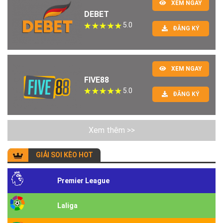
XEM NGAY
DEBET
5.0
ĐĂNG KÝ
XEM NGAY
FIVE88
5.0
ĐĂNG KÝ
Xem thêm >>
GIẢI SOI KÈO HOT
Premier League
Laliga