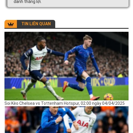
dành thắng lợi.
TIN LIÊN QUAN
Soi Kèo Chelsea vs Tottenham Hotspur, 02:00 ngày 04/04/2025