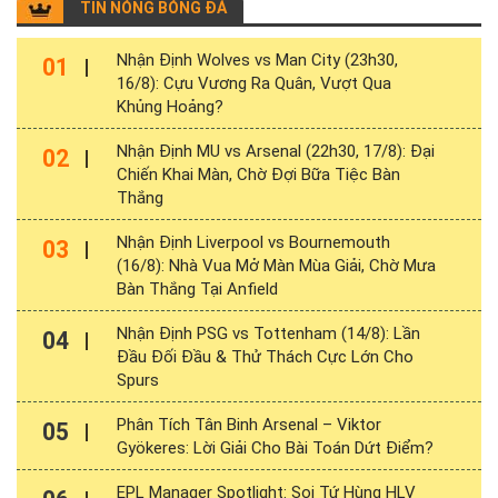
TIN NÓNG BÓNG ĐÁ
Nhận Định Wolves vs Man City (23h30,
01
16/8): Cựu Vương Ra Quân, Vượt Qua
Khủng Hoảng?
Nhận Định MU vs Arsenal (22h30, 17/8): Đại
02
Chiến Khai Màn, Chờ Đợi Bữa Tiệc Bàn
Thắng
Nhận Định Liverpool vs Bournemouth
03
(16/8): Nhà Vua Mở Màn Mùa Giải, Chờ Mưa
Bàn Thắng Tại Anfield
Nhận Định PSG vs Tottenham (14/8): Lần
04
Đầu Đối Đầu & Thử Thách Cực Lớn Cho
Spurs
Phân Tích Tân Binh Arsenal – Viktor
05
Gyökeres: Lời Giải Cho Bài Toán Dứt Điểm?
EPL Manager Spotlight: Soi Tứ Hùng HLV