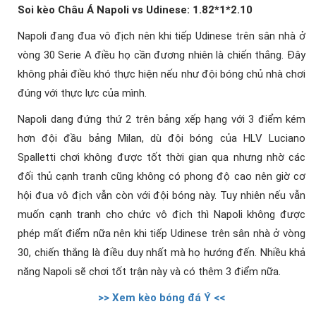
Soi kèo Châu Á Napoli vs Udinese: 1.82*1*2.10
Napoli đang đua vô địch nên khi tiếp Udinese trên sân nhà ở
vòng 30 Serie A điều họ cần đương nhiên là chiến thắng. Đây
không phải điều khó thực hiện nếu như đội bóng chủ nhà chơi
đúng với thực lực của mình.
Napoli dang đứng thứ 2 trên bảng xếp hạng với 3 điểm kém
hơn đội đầu bảng Milan, dù đội bóng của HLV Luciano
Spalletti chơi không được tốt thời gian qua nhưng nhờ các
đối thủ cạnh tranh cũng không có phong độ cao nên giờ cơ
hội đua vô địch vẫn còn với đội bóng này. Tuy nhiên nếu vẫn
muốn cạnh tranh cho chức vô địch thì Napoli không được
phép mất điểm nữa nên khi tiếp Udinese trên sân nhà ở vòng
30, chiến thắng là điều duy nhất mà họ hướng đến. Nhiều khả
năng Napoli sẽ chơi tốt trận này và có thêm 3 điểm nữa.
>> Xem kèo bóng đá Ý <<