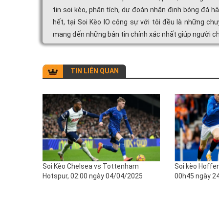
tin soi kèo, phân tích, dự đoán nhận định bóng đá h
hết, tại Soi Kèo IO cộng sự với tôi đều là những ch
mang đến những bản tin chính xác nhất giúp người chơ
TIN LIÊN QUAN
Soi Kèo Chelsea vs Tottenham
Soi kèo Hoffe
Hotspur, 02:00 ngày 04/04/2025
00h45 ngày 2