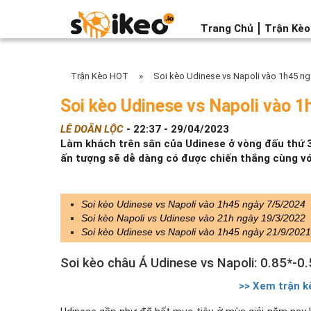
Trang Chủ
Trận Kè
Trận Kèo HOT
»
Soi kèo Udinese vs Napoli vào 1h45 ng
Soi kèo Udinese vs Napoli vào 
LÊ DOÃN LỘC
-
22:37 - 29/04/2023
Làm khách trên sân của Udinese ở vòng đấu thứ 33
ấn tượng sẽ dễ dàng có được chiến thắng cùng với
Soi kèo Udinese vs Napoli vào 1h45 ngày 7/5/2024
Soi kèo Napoli vs Udinese vào 21h ngày 19/3/2022
Soi kèo Udinese vs Napoli vào 1h45 ngày 21/9/2021
Soi kèo châu Á Udinese vs Napoli: 0.85*-0
>> Xem trận k