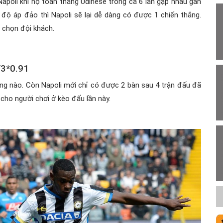
apoli khi họ toàn thắng Udinese trong cả 6 lần gặp nhau gần
 độ áp đảo thì Napoli sẽ lại dễ dàng có được 1 chiến thắng.
 chọn đội khách.
/3*0.91
hắng nào. Còn Napoli mới chỉ có được 2 bàn sau 4 trận đấu đã
 cho người chơi ở kèo đấu lần này.