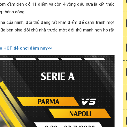
nhóm cầm đèn đỏ 11 điểm và còn 4 vòng đấu nữa là kết thúc
ng thành công.
nhà của mình, đối thủ đang rất khát điểm để cạnh tranh một
a nữa bên phía đội chủ nhà trước một đối thủ mạnh hơn họ rất
èo HOT dễ chơi đêm nay<<