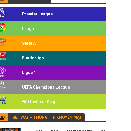
Premier League
Laliga
Serie A
Bundesliga
Ligue 1
UEFA Champions League
Đội tuyển quốc gia
BETWAY – THÔNG TIN KHUYẾN MẠI