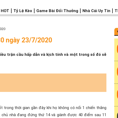
o HOT
Tỷ Lệ Kèo
Game Bài Đổi Thưởng
Nhà Cái Uy Tín
T
2020
30 ngày 23/7/2020
hiều trận cầu hấp dẫn và kịch tính và một trong số đó sẽ
trong thời gian gần đây khi họ không có nổi 1 chiến thắng
ội chủ nhà đang đứng thứ 14 và giành được 40 điểm sau 11