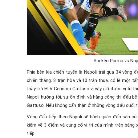
Soi kèo Parma vs Nap
Phía bên kia chiến tuyến là Napoli trải qua 34 vòng
chiến thắng, 8 trận hòa và 10 trận thua, có lẽ một
thầy trò HLV Gennaro Gattuso vì vậy giữ được vị trí 
Napoli hướng tới, sự ổn định và hàng công thi đấu bế
Gattuso. Nếu không cẩn thận ở những vòng đấu cuối th
Vòng đấu tiếp theo Napoli sẽ hành quân đến sân của
kiếm về 3 điểm và củng cố vị trí của mình trên bảng
tiếp.