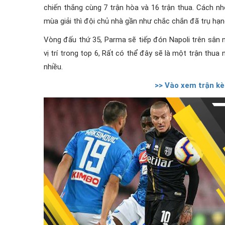
chiến thắng cùng 7 trận hòa và 16 trận thua. Cách 
mùa giải thì đội chủ nhà gần như chắc chắn đã trụ hạ
Vòng đấu thứ 35, Parma sẽ tiếp đón Napoli trên sân 
vị trí trong top 6, Rất có thể đây sẽ là một trận thu
nhiều.
>> Vào xem trận k