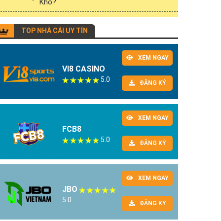
Khó?
TOP NHÀ CÁI UY TÍN
XEM NGAY
VI8 CASINO
5.0
ĐĂNG KÝ
XEM NGAY
FCB8
5.0
ĐĂNG KÝ
XEM NGAY
JBO
5.0
ĐĂNG KÝ