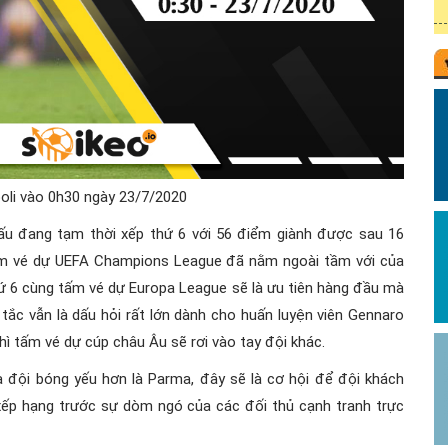
oli vào 0h30 ngày 23/7/2020
 đấu đang tạm thời xếp thứ 6 với 56 điểm giành được sau 16
 tấm vé dự UEFA Champions League đã nằm ngoài tầm với của
thứ 6 cùng tấm vé dự Europa League sẽ là ưu tiên hàng đầu mà
 tắc vẫn là dấu hỏi rất lớn dành cho huấn luyện viên Gennaro
ì tấm vé dự cúp châu Âu sẽ rơi vào tay đội khác.
 đội bóng yếu hơn là Parma, đây sẽ là cơ hội để đội khách
 xếp hạng trước sự dòm ngó của các đối thủ cạnh tranh trực