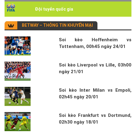
Đội tuyển quốc gia
BETWAY – THÔNG TIN KHUYẾN MẠI
Soi kèo Hoffenheim vs
Tottenham, 00h45 ngày 24/01
Soi kèo Liverpool vs Lille, 03h00
ngày 21/01
Soi kèo Inter Milan vs Empoli,
02h45 ngày 20/01
Soi kèo Frankfurt vs Dortmund,
02h30 ngày 18/01