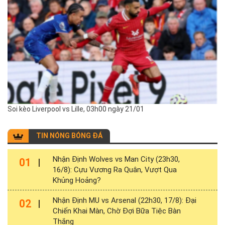
Soi kèo Liverpool vs Lille, 03h00 ngày 21/01
TIN NÓNG BÓNG ĐÁ
Nhận Định Wolves vs Man City (23h30,
01
16/8): Cựu Vương Ra Quân, Vượt Qua
Khủng Hoảng?
Nhận Định MU vs Arsenal (22h30, 17/8): Đại
02
Chiến Khai Màn, Chờ Đợi Bữa Tiệc Bàn
Thắng