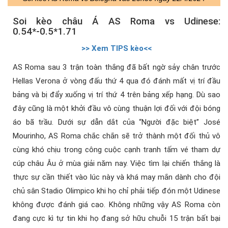
Soi kèo châu Á AS Roma vs Udinese:
0.54*-0.5*1.71
>> Xem TIPS kèo<<
AS Roma sau 3 trận toàn thắng đã bất ngờ sảy chân trước
Hellas Verona ở vòng đấu thứ 4 qua đó đánh mất vị trí đầu
bảng và bị đẩy xuống vị trí thứ 4 trên bảng xếp hạng. Dù sao
đây cũng là một khởi đầu vô cùng thuận lợi đối với đội bóng
áo bã trầu. Dưới sự dẫn dắt của “Người đặc biệt” José
Mourinho, AS Roma chắc chắn sẽ trở thành một đối thủ vô
cùng khó chịu trong công cuộc cạnh tranh tấm vé tham dự
cúp châu Âu ở mùa giải năm nay. Việc tìm lại chiến thắng là
thực sự cần thiết vào lúc này và khá may mắn dành cho đội
chủ sân Stadio Olimpico khi họ chỉ phải tiếp đón một Udinese
không được đánh giá cao. Không những vậy AS Roma còn
đang cực kì tự tin khi họ đang sở hữu chuỗi 15 trận bất bại