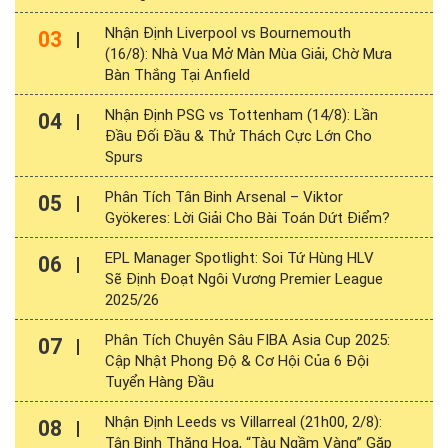
Nhận Định Liverpool vs Bournemouth
03
(16/8): Nhà Vua Mở Màn Mùa Giải, Chờ Mưa
Bàn Thắng Tại Anfield
Nhận Định PSG vs Tottenham (14/8): Lần
04
Đầu Đối Đầu & Thử Thách Cực Lớn Cho
Spurs
Phân Tích Tân Binh Arsenal – Viktor
05
Gyökeres: Lời Giải Cho Bài Toán Dứt Điểm?
EPL Manager Spotlight: Soi Tứ Hùng HLV
06
Sẽ Định Đoạt Ngôi Vương Premier League
2025/26
Phân Tích Chuyên Sâu FIBA Asia Cup 2025:
07
Cập Nhật Phong Độ & Cơ Hội Của 6 Đội
Tuyển Hàng Đầu
Nhận Định Leeds vs Villarreal (21h00, 2/8):
08
Tân Binh Thăng Hoa, “Tàu Ngầm Vàng” Gặp