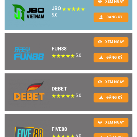
XEM NGAY
JBO
5.0
ĐĂNG KÝ
XEM NGAY
FUN88
5.0
ĐĂNG KÝ
XEM NGAY
DEBET
5.0
ĐĂNG KÝ
XEM NGAY
FIVE88
5.0