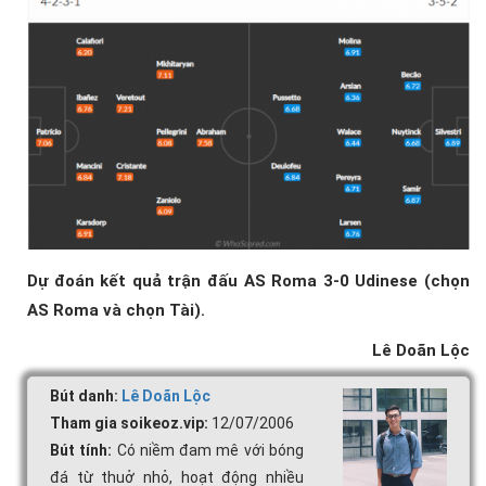
Dự đoán kết quả trận đấu AS Roma 3-0 Udinese (chọn
AS Roma và chọn Tài).
Lê Doãn Lộc
Bút danh:
Lê Doãn Lộc
Tham gia soikeoz.vip:
12/07/2006
Bút tính:
Có niềm đam mê với bóng
đá từ thuở nhỏ, hoạt động nhiều