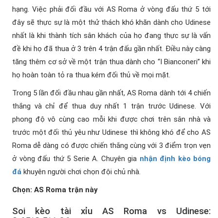
hạng. Việc phải đối đầu với AS Roma ở vòng đấu thứ 5 tới
đây sẽ thực sự là một thử thách khó khăn dành cho Udinese
nhất là khi thành tích sân khách của họ đang thực sự là vấn
đề khi họ đã thua ở 3 trên 4 trận đấu gần nhất. Điều này càng
tăng thêm cơ sở về một trận thua dành cho “I Bianconeri” khi
họ hoàn toàn tỏ ra thua kém đối thủ về mọi mặt.
Trong 5 lần đối đầu nhau gần nhất, AS Roma dành tới 4 chiến
thắng và chỉ để thua duy nhất 1 trận trước Udinese. Với
phong độ vô cùng cao mỗi khi được chơi trên sân nhà và
trước một đối thủ yêu như Udinese thì không khó để cho AS
Roma dễ dàng có được chiến thắng cùng với 3 điểm trọn vẹn
ở vòng đấu thứ 5 Serie A. Chuyên gia
nhận định kèo bóng
đá
khuyên người chơi chọn đội chủ nhà.
Chọn: AS Roma trận này
Soi kèo tài xỉu AS Roma vs Udinese: