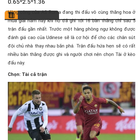
0.65*2.5*1.36
Hàng công của AS Roma đang thi đấu vô cùng thăng hoa ở
mùa giải năm nay khi họ đã ghi tới 16 bàn thắng chỉ sau 5
trận đấu gần nhất. Trước một hàng phòng ngự không được
đánh giá cao của Udinese sẽ là cơ hội để cho các chân sút
đội chủ nhà thay nhau bắn phá. Trận đấu hứa hẹn sẽ có rất
nhiều bàn thắng được ghi và người chơi nên chọn Tài ở kèo
đấu này.
Chọn: Tài cả trận