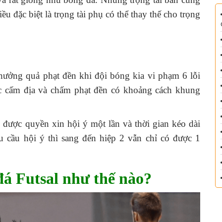
ều đặc biệt là trọng tài phụ có thể thay thế cho trọng
hưởng quả phạt đền khi đội bóng kia vi phạm 6 lỗi
c cấm địa và chấm phạt đền có khoảng cách khung
 được quyền xin hội ý một lần và thời gian kéo dài
u cầu hội ý thì sang đến hiệp 2 vẫn chỉ có được 1
́ Futsal như thế nào?