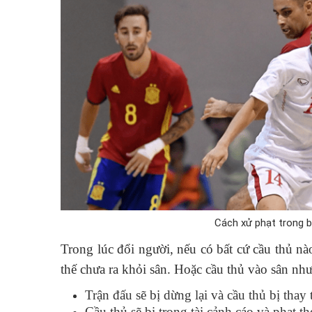
Cách xử phạt trong bo
Trong lúc đổi người, nếu có bất cứ cầu thủ na
thế chưa ra khỏi sân. Hoặc cầu thủ vào sân nhưn
Trận đấu sẽ bị dừng lại và cầu thủ bị thay 
Cầu thủ sẽ bị trọng tài cảnh cáo và phạt t