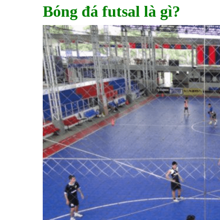
Bóng đá futsal là gì?