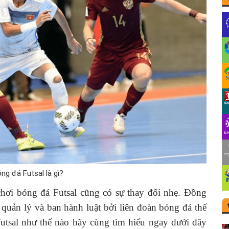
ng đá Futsal là gì?
t chơi bóng đá Futsal cũng có sự thay đổi nhẹ. Đồng
uản lý và ban hành luật bởi liên đoàn bóng đá thế
tsal như thế nào hãy cùng tìm hiểu ngay dưới đây