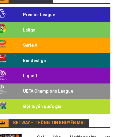
Premier League
Laliga
Serie A
Bundesliga
Ligue 1
UEFA Champions League
Đội tuyển quốc gia
BETWAY – THÔNG TIN KHUYẾN MẠI