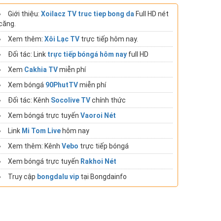
Giới thiệu:
Xoilacz TV truc tiep bong da
Full HD nét
căng.
Xem thêm:
Xôi Lạc TV
trực tiếp hôm nay.
Đối tác: Link
trực tiếp bóngá hôm nay
full HD
Xem
Cakhia TV
miễn phí
Xem bóngá
90PhutTV
miễn phí
Đối tác: Kênh
Socolive TV
chính thức
Xem bóngá trực tuyến
Vaoroi Nét
Link
Mi Tom Live
hôm nay
Xem thêm: Kênh
Vebo
trực tiếp bóngá
Xem bóngá trực tuyến
Rakhoi Nét
Truy cập
bongdalu vip
tại Bongdainfo