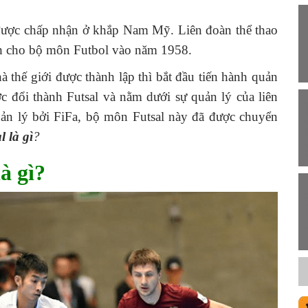
được chấp nhận ở khắp Nam Mỹ. Liên đoàn thể thao
hính cho bộ môn Futbol vào năm 1958.
thế giới được thành lập thì bắt đầu tiến hành quản
c đổi thành Futsal và nằm dưới sự quản lý của liên
 quản lý bởi FiFa, bộ môn Futsal này đã được chuyển
l là gì
?
à gì?