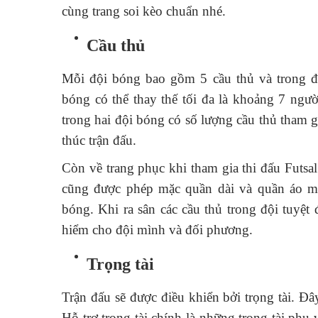
cùng trang soi kèo chuẩn nhé.
Cầu thủ
Mỗi đội bóng bao gồm 5 cầu thủ và trong
bóng có thể thay thế tối đa là khoảng 7 ngườ
trong hai đội bóng có số lượng cầu thủ tham gia 
thúc trận đấu.
Còn về trang phục khi tham gia thi đấu Futsa
cũng được phép mặc quần dài và quần áo m
bóng. Khi ra sân các cầu thủ trong đội tuyệt
hiểm cho đội mình và đối phương.
Trọng tài
Trận đấu sẽ được điều khiển bởi trọng tài. Đâ
Hỗ trợ trọng tài chính là những trọng tài phụ 