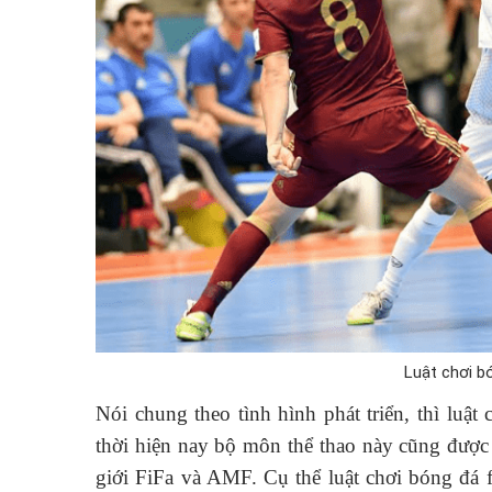
Luật chơi bó
Nói chung theo tình hình phát triển, thì luậ
thời hiện nay bộ môn thể thao này cũng được q
giới FiFa và AMF. Cụ thể luật chơi bóng đá fu