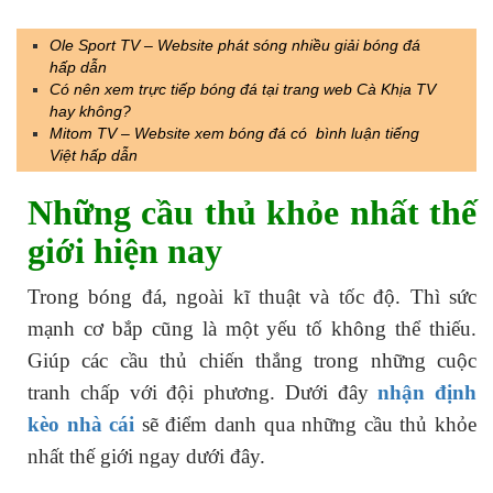
Ole Sport TV – Website phát sóng nhiều giải bóng đá
hấp dẫn
Có nên xem trực tiếp bóng đá tại trang web Cà Khịa TV
hay không?
Mitom TV – Website xem bóng đá có bình luận tiếng
Việt hấp dẫn
Những cầu thủ khỏe nhất thế
giới hiện nay
Trong bóng đá, ngoài kĩ thuật và tốc độ. Thì sức
mạnh cơ bắp cũng là một yếu tố không thể thiếu.
Giúp các cầu thủ chiến thắng trong những cuộc
tranh chấp với đội phương. Dưới đây
nhận định
kèo nhà cái
sẽ điểm danh qua những cầu thủ khỏe
nhất thế giới ngay dưới đây.