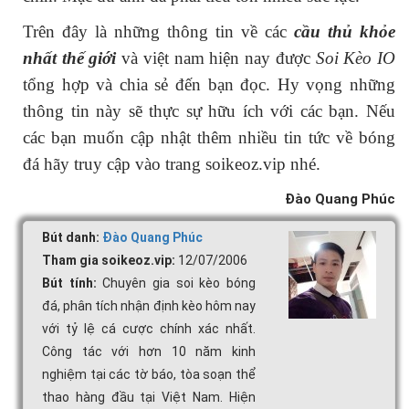
Trên đây là những thông tin về các
cầu thủ khỏe
nhất thế giới
và việt nam hiện nay được
Soi Kèo IO
tổng hợp và chia sẻ đến bạn đọc. Hy vọng những
thông tin này sẽ thực sự hữu ích với các bạn. Nếu
các bạn muốn cập nhật thêm nhiều tin tức về bóng
đá hãy truy cập vào trang soikeoz.vip nhé.
Đào Quang Phúc
Bút danh:
Đào Quang Phúc
Tham gia soikeoz.vip:
12/07/2006
Bút tính:
Chuyên gia soi kèo bóng
đá, phân tích nhận định kèo hôm nay
với tỷ lệ cá cược chính xác nhất.
Công tác với hơn 10 năm kinh
nghiệm tại các tờ báo, tòa soạn thể
thao hàng đầu tại Việt Nam. Hiện