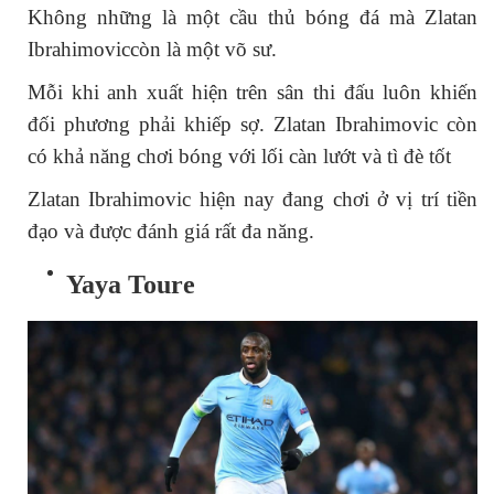
Không những là một cầu thủ bóng đá mà Zlatan
Ibrahimoviccòn là một võ sư.
Mỗi khi anh xuất hiện trên sân thi đấu luôn khiến
đối phương phải khiếp sợ. Zlatan Ibrahimovic còn
có khả năng chơi bóng với lối càn lướt và tì đè tốt
Zlatan Ibrahimovic hiện nay đang chơi ở vị trí tiền
đạo và được đánh giá rất đa năng.
Yaya Toure