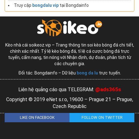
Truy cập
bongdalu vip
tại Bongdainfo
Kèo nhà cái soikeoz.vip – Trang thông tin soi kèo bóng đá chi tiết,
chính xác nhất. Tỷ lệ kèo bóng đá, tỉ lệ cá cược bóng đá trực
tuyến, cẩm nang, tin nóng với Nhận định, dự đoán, phân tích từ
các chuyên gia.
Đối tác: Bongdainfo – Dữ liệu
bong da lu
trực tuyến.
@ads365s
Liên hệ quảng cáo qua TELEGRAM:
Copyright © 2019 eNet s.r.o, 19600 – Prague 21 – Prague,
Czech Republic
LIKE ON FACEBOOK
FOLLOW ON TWITTER