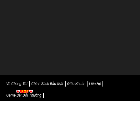
Về Chúng Tôi
Chính Sách Bảo Mật
Điều Khoản
Liên Hệ
Game Bài Đổi Thưởng