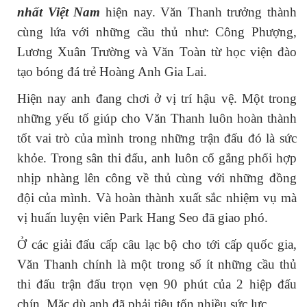
nhất Việt Nam
hiện nay. Văn Thanh trưởng thành
cùng lứa với những cầu thủ như: Công Phượng,
Lương Xuân Trường và Văn Toàn từ học viện đào
tạo bóng đá trẻ Hoàng Anh Gia Lai.
Hiện nay anh đang chơi ở vị trí hậu vệ. Một trong
những yếu tố giúp cho Văn Thanh luôn hoàn thành
tốt vai trò của mình trong những trận đấu đó là sức
khỏe. Trong sân thi đấu, anh luôn cố gắng phối hợp
nhịp nhàng lên công về thủ cùng với những đồng
đội của mình. Và hoàn thành xuất sắc nhiệm vụ mà
vị huấn luyện viên Park Hang Seo đã giao phó.
Ở các giải đấu cấp câu lạc bộ cho tới cấp quốc gia,
Văn Thanh chính là một trong số ít những cầu thủ
thi đấu trận đấu trọn vẹn 90 phút của 2 hiệp đấu
chín. Mặc dù anh đã phải tiêu tốn nhiều sức lực.