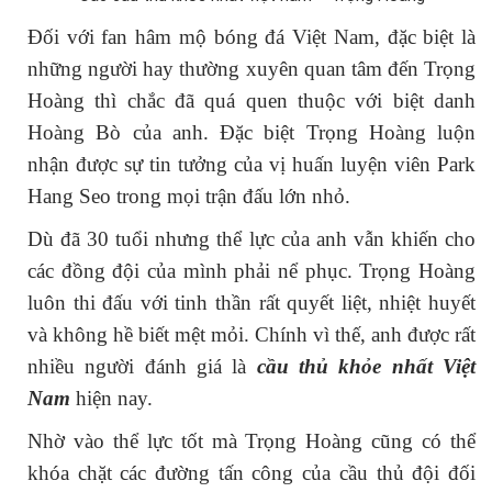
Đối với fan hâm mộ bóng đá Việt Nam, đặc biệt là
những người hay thường xuyên quan tâm đến Trọng
Hoàng thì chắc đã quá quen thuộc với biệt danh
Hoàng Bò của anh. Đặc biệt Trọng Hoàng luộn
nhận được sự tin tưởng của vị huấn luyện viên Park
Hang Seo trong mọi trận đấu lớn nhỏ.
Dù đã 30 tuổi nhưng thể lực của anh vẫn khiến cho
các đồng đội của mình phải nể phục. Trọng Hoàng
luôn thi đấu với tinh thần rất quyết liệt, nhiệt huyết
và không hề biết mệt mỏi. Chính vì thế, anh được rất
nhiều người đánh giá là
cầu thủ khỏe nhất Việt
Nam
hiện nay.
Nhờ vào thể lực tốt mà Trọng Hoàng cũng có thể
khóa chặt các đường tấn công của cầu thủ đội đối