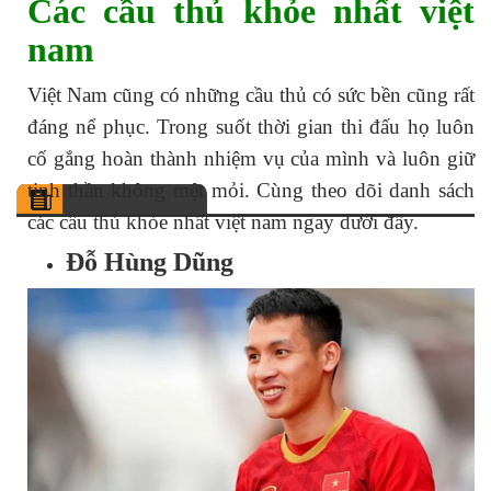
Các cầu thủ khỏe nhất việt
nam
Việt Nam cũng có những cầu thủ có sức bền cũng rất
đáng nể phục. Trong suốt thời gian thi đấu họ luôn
cố gắng hoàn thành nhiệm vụ của mình và luôn giữ
tinh thần không mệt mỏi. Cùng theo dõi danh sách
các cầu thủ khỏe nhất việt nam ngay dưới đây.
Đỗ Hùng Dũng