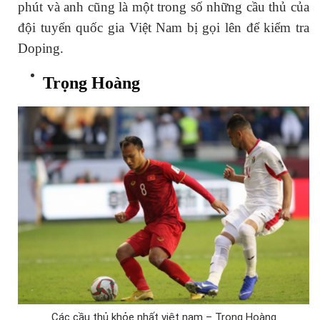
phút và anh cũng là một trong số những cầu thủ của
đội tuyển quốc gia Việt Nam bị gọi lên để kiểm tra
Doping.
Trọng Hoàng
Các cầu thủ khỏe nhất việt nam – Trọng Hoàng