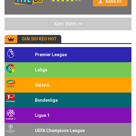
ĐĂNG KÝ
Xem thêm >>
GIẢI SOI KÈO HOT
Premier League
Laliga
Serie A
Bundesliga
Ligue 1
UEFA Champions League