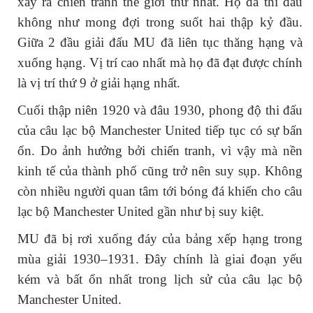
xảy ra chiến tranh thế giới thứ nhất. Họ đã thi đấu
không như mong đợi trong suốt hai thập kỷ đầu.
Giữa 2 đầu giải đấu MU đã liên tục thăng hạng và
xuống hạng. Vị trí cao nhất mà họ đã đạt được chính
là vị trí thứ 9 ở giải hạng nhất.
Cuối thập niên 1920 và đâu 1930, phong độ thi đấu
của câu lạc bộ Manchester United tiếp tục có sự bấn
ổn. Do ảnh hưởng bởi chiến tranh, vì vậy mà nền
kinh tế của thành phố cũng trở nên suy sụp. Không
còn nhiều người quan tâm tới bóng đá khiến cho câu
lạc bộ Manchester United gần như bị suy kiệt.
MU đã bị rơi xuống đáy của bảng xếp hạng trong
mùa giải 1930–1931. Đây chính là giai đoạn yếu
kém và bất ổn nhất trong lịch sử của câu lạc bộ
Manchester United.