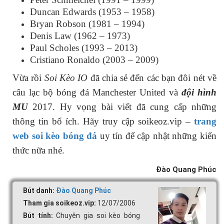
Duncan Edwards (1953 – 1958)
Bryan Robson (1981 – 1994)
Denis Law (1962 – 1973)
Paul Scholes (1993 – 2013)
Cristiano Ronaldo (2003 – 2009)
Vừa rồi
Soi Kèo IO
đã chia sẻ đến các bạn đôi nét về
câu lạc bộ bóng đá Manchester United và
đội hình
MU
2017. Hy vọng bài viết đã cung cấp những
thông tin bổ ích. Hãy truy cập soikeoz.vip –
trang
web soi kèo bóng đá
uy tín để cập nhật những kiến
thức nữa nhé.
Đào Quang Phúc
Bút danh:
Đào Quang Phúc
Tham gia soikeoz.vip:
12/07/2006
Bút tính:
Chuyên gia soi kèo bóng