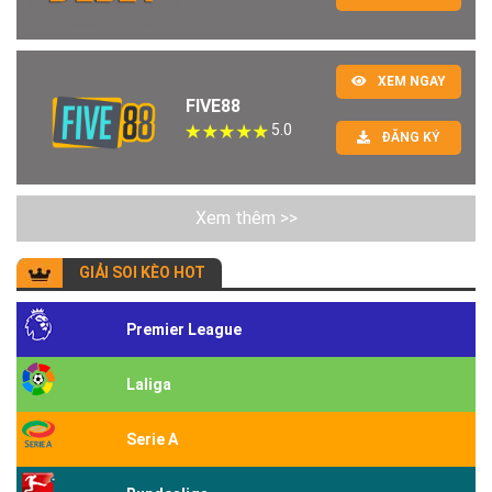
XEM NGAY
FIVE88
5.0
ĐĂNG KÝ
Xem thêm >>
GIẢI SOI KÈO HOT
Premier League
Laliga
Serie A