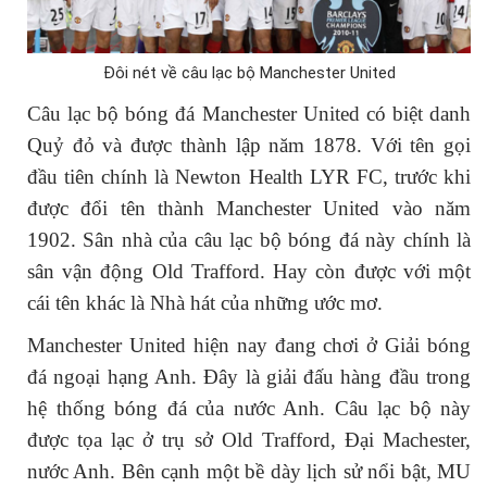
Đôi nét về câu lạc bộ Manchester United
Câu lạc bộ bóng đá Manchester United có biệt danh
Quỷ đỏ và được thành lập năm 1878. Với tên gọi
đầu tiên chính là Newton Health LYR FC, trước khi
được đổi tên thành Manchester United vào năm
1902. Sân nhà của câu lạc bộ bóng đá này chính là
sân vận động Old Trafford. Hay còn được với một
cái tên khác là Nhà hát của những ước mơ.
Manchester United hiện nay đang chơi ở Giải bóng
đá ngoại hạng Anh. Đây là giải đấu hàng đầu trong
hệ thống bóng đá của nước Anh. Câu lạc bộ này
được tọa lạc ở trụ sở Old Trafford, Đại Machester,
nước Anh. Bên cạnh một bề dày lịch sử nổi bật, MU