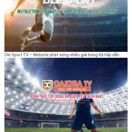
Ole Sport TV – Website phát sóng nhiều giải bóng đá hấp dẫn