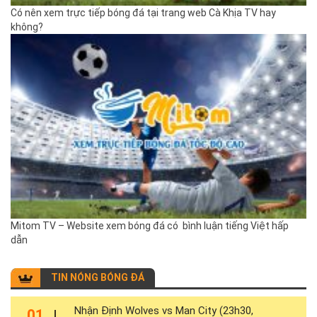
Có nên xem trực tiếp bóng đá tại trang web Cà Khịa TV hay
không?
Mitom TV – Website xem bóng đá có bình luận tiếng Việt hấp
dẫn
TIN NÓNG BÓNG ĐÁ
Nhận Định Wolves vs Man City (23h30,
01