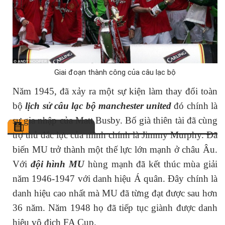
Giai đoạn thành công của câu lạc bộ
Năm 1945, đã xảy ra một sự kiện làm thay đổi toàn
bộ
lịch sử câu lạc bộ manchester united
đó chính là
sự gia nhập của Matt Busby. Bố già thiên tài đã cùng
trợ thủ đắc lực của mình chính là Jimmy Murphy. Đã
biến MU trở thành một thế lực lớn mạnh ở châu Âu.
Với
đội hình MU
hùng mạnh đã kết thúc mùa giải
năm 1946-1947 với danh hiệu Á quân. Đây chính là
danh hiệu cao nhất mà MU đã từng đạt được sau hơn
36 năm. Năm 1948 họ đã tiếp tục giành được danh
hiệu vô địch FA Cup.