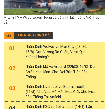
Mitom TV – Website xem bóng đá có bình luận tiếng Việt hấp
dẫn
TIN NÓNG BÓNG ĐÁ
Nhận Định Wolves vs Man City (23h30,
01
16/8): Cựu Vương Ra Quân, Vượt Qua
Khủng Hoảng?
Nhận Định MU vs Arsenal (22h30, 17/8): Đại
02
Chiến Khai Màn, Chờ Đợi Bữa Tiệc Bàn
Thắng
Nhận Định Liverpool vs Bournemouth
03
(16/8): Nhà Vua Mở Màn Mùa Giải, Chờ Mưa
Bàn Thắng Tại Anfield
Nhận Định PSG vs Tottenham (14/8): Lần
04