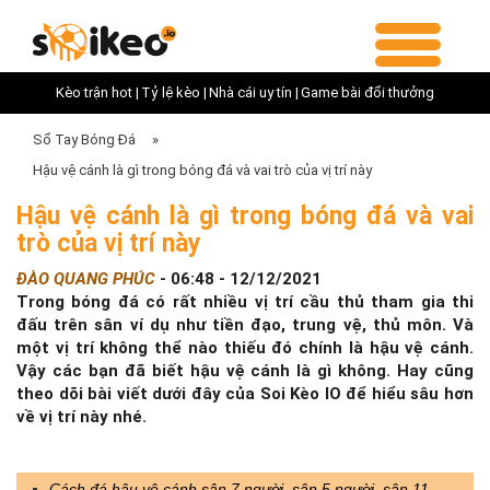
Kèo trận hot |
Tỷ lệ kèo |
Nhà cái uy tín |
Game bài đổi thưởng
Sổ Tay Bóng Đá
»
Hậu vệ cánh là gì trong bóng đá và vai trò của vị trí này
Hậu vệ cánh là gì trong bóng đá và vai
trò của vị trí này
ĐÀO QUANG PHÚC
-
06:48 - 12/12/2021
Trong bóng đá có rất nhiều vị trí cầu thủ tham gia thi
đấu trên sân ví dụ như tiền đạo, trung vệ, thủ môn. Và
một vị trí không thể nào thiếu đó chính là hậu vệ cánh.
Vậy các bạn đã biết hậu vệ cánh là gì không. Hay cũng
theo dõi bài viết dưới đây của Soi Kèo IO để hiểu sâu hơn
về vị trí này nhé.
Cách đá hậu vệ cánh sân 7 người, sân 5 người, sân 11