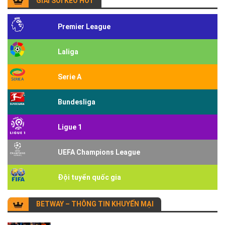
GIẢI SOI KÈO HOT
Premier League
Laliga
Serie A
Bundesliga
Ligue 1
UEFA Champions League
Đội tuyển quốc gia
BETWAY – THÔNG TIN KHUYẾN MẠI