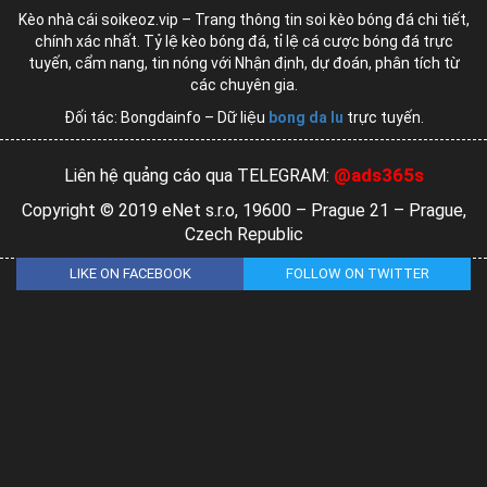
Kèo nhà cái soikeoz.vip – Trang thông tin soi kèo bóng đá chi tiết,
chính xác nhất. Tỷ lệ kèo bóng đá, tỉ lệ cá cược bóng đá trực
tuyến, cẩm nang, tin nóng với Nhận định, dự đoán, phân tích từ
các chuyên gia.
Đối tác: Bongdainfo – Dữ liệu
bong da lu
trực tuyến.
@ads365s
Liên hệ quảng cáo qua TELEGRAM:
Copyright © 2019 eNet s.r.o, 19600 – Prague 21 – Prague,
Czech Republic
LIKE ON FACEBOOK
FOLLOW ON TWITTER