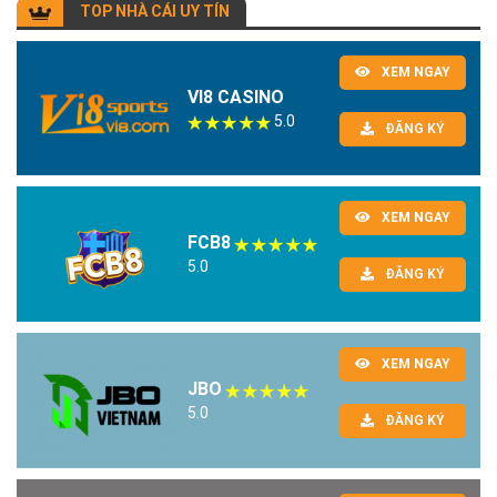
TOP NHÀ CÁI UY TÍN
XEM NGAY
VI8 CASINO
5.0
ĐĂNG KÝ
XEM NGAY
FCB8
5.0
ĐĂNG KÝ
XEM NGAY
JBO
5.0
ĐĂNG KÝ