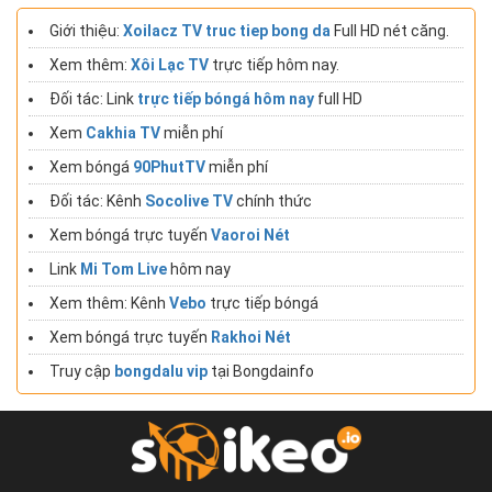
Giới thiệu:
Xoilacz TV truc tiep bong da
Full HD nét căng.
Xem thêm:
Xôi Lạc TV
trực tiếp hôm nay.
Đối tác: Link
trực tiếp bóngá hôm nay
full HD
Xem
Cakhia TV
miễn phí
Xem bóngá
90PhutTV
miễn phí
Đối tác: Kênh
Socolive TV
chính thức
Xem bóngá trực tuyến
Vaoroi Nét
Link
Mi Tom Live
hôm nay
Xem thêm: Kênh
Vebo
trực tiếp bóngá
Xem bóngá trực tuyến
Rakhoi Nét
Truy cập
bongdalu vip
tại Bongdainfo