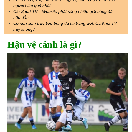
người hiệu quả nhất
Ole Sport TV – Website phát sóng nhiều giải bóng đá
hấp dẫn
Có nên xem trực tiếp bóng đá tại trang web Cà Khịa TV
hay không?
Hậu vệ cánh là gì?