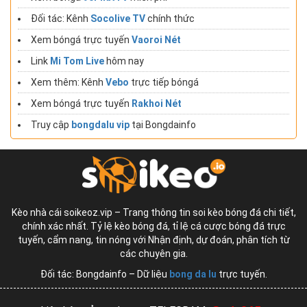
Đối tác: Kênh
Socolive TV
chính thức
Xem bóngá trực tuyến
Vaoroi Nét
Link
Mi Tom Live
hôm nay
Xem thêm: Kênh
Vebo
trực tiếp bóngá
Xem bóngá trực tuyến
Rakhoi Nét
Truy cập
bongdalu vip
tại Bongdainfo
Kèo nhà cái soikeoz.vip – Trang thông tin soi kèo bóng đá chi tiết,
chính xác nhất. Tỷ lệ kèo bóng đá, tỉ lệ cá cược bóng đá trực
tuyến, cẩm nang, tin nóng với Nhận định, dự đoán, phân tích từ
các chuyên gia.
Đối tác: Bongdainfo – Dữ liệu
bong da lu
trực tuyến.