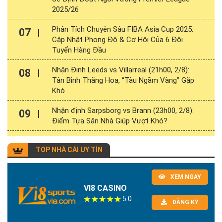
2025/26
Phân Tích Chuyên Sâu FIBA Asia Cup 2025:
07
Cập Nhật Phong Độ & Cơ Hội Của 6 Đội
Tuyển Hàng Đầu
Nhận Định Leeds vs Villarreal (21h00, 2/8):
08
Tân Binh Thăng Hoa, “Tàu Ngầm Vàng” Gặp
Khó
Nhận định Sarpsborg vs Brann (23h00, 2/8):
09
Điểm Tựa Sân Nhà Giúp Vượt Khó?
TOP NHÀ CÁI UY TÍN
XEM NGAY
VI8 CASINO
5.0
ĐĂNG KÝ