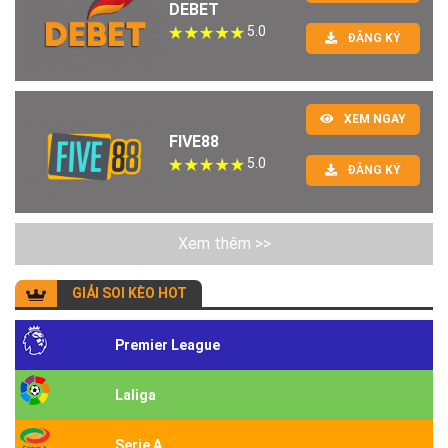
DEBET
5.0
ĐĂNG KÝ
XEM NGAY
FIVE88
5.0
ĐĂNG KÝ
Xem thêm >>
GIẢI SOI KÈO HOT
Premier League
Laliga
Serie A