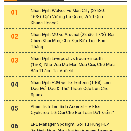
Nhận Định Wolves vs Man City (23h30,
01
16/8): Cựu Vương Ra Quân, Vượt Qua
Khủng Hoảng?
Nhận Định MU vs Arsenal (22h30, 17/8): Đại
02
Chiến Khai Màn, Chờ Đợi Bữa Tiệc Bàn
Thắng
Nhận Định Liverpool vs Bournemouth
03
(16/8): Nhà Vua Mở Màn Mùa Giải, Chờ Mưa
Bàn Thắng Tại Anfield
Nhận Định PSG vs Tottenham (14/8): Lần
04
Đầu Đối Đầu & Thử Thách Cực Lớn Cho
Spurs
Phân Tích Tân Binh Arsenal – Viktor
05
Gyökeres: Lời Giải Cho Bài Toán Dứt Điểm?
EPL Manager Spotlight: Soi Tứ Hùng HLV
06
Sẽ Định Đoạt Ngôi Vương Premier League