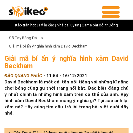
Kèo trận hot |
Tỷ lệ kèo |
Nhà cái uy tín |
Game bài đổi thưởng
Sổ Tay Bóng Đá
»
Giải mã bí ẩn ý nghĩa hình xăm David Beckham
Giải mã bí ẩn ý nghĩa hình xăm David
Beckham
ĐÀO QUANG PHÚC
-
11:54 - 16/12/2021
David Beckham là một cái tên nổi tiếng với những kĩ năng
chơi bóng cùng gu thời trang nổi bật. Đặc biệt đáng chú
ý nhất chính là những hình xăm trên cơ thể của anh. Vậy
hình xăm David Beckham mang ý nghĩa gì? Tại sao anh lại
xăm nó? Hãy cùng tìm câu trả lời trong bài viết dưới đây
nhé.
Ole Sport TV – Website phát sóng nhiều giải bóng đá