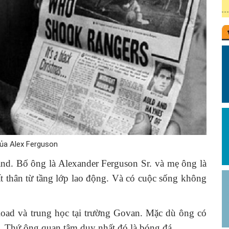
của Alex Ferguson
land. Bố ông là Alexander Ferguson Sr. và mẹ ông là
́t thân từ tầng lớp lao động. Và có cuộc sống không
d và trung học tại trường Govan. Mặc dù ông có
. Thứ ông quan tâm duy nhất đó là bóng đá.