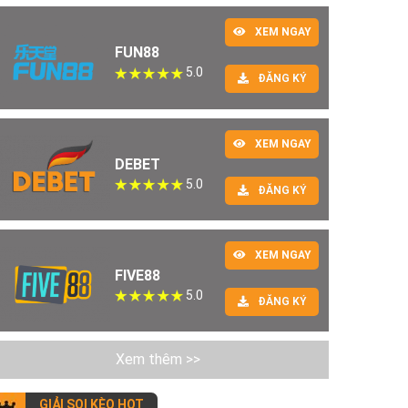
XEM NGAY
FUN88
5.0
ĐĂNG KÝ
XEM NGAY
DEBET
5.0
ĐĂNG KÝ
XEM NGAY
FIVE88
5.0
ĐĂNG KÝ
Xem thêm >>
GIẢI SOI KÈO HOT