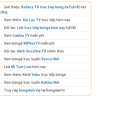
Giới thiệu:
Xoilacz TV truc tiep bong da
Full HD nét
căng.
Xem thêm:
Xôi Lạc TV
trực tiếp hôm nay.
Đối tác: Link
trực tiếp bóngá hôm nay
full HD
Xem
Cakhia TV
miễn phí
Xem bóngá
90PhutTV
miễn phí
Đối tác: Kênh
Socolive TV
chính thức
Xem bóngá trực tuyến
Vaoroi Nét
Link
Mi Tom Live
hôm nay
Xem thêm: Kênh
Vebo
trực tiếp bóngá
Xem bóngá trực tuyến
Rakhoi Nét
Truy cập
bongdalu vip
tại Bongdainfo