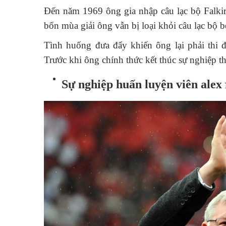
Đến năm 1969 ông gia nhập câu lạc bộ Falki
bốn mùa giải ông vẫn bị loại khỏi câu lạc bộ 
Tình huống đưa đẩy khiến ông lại phải thi đâ
Trước khi ông chính thức kết thúc sự nghiệp t
Sự nghiệp huấn luyện viên alex