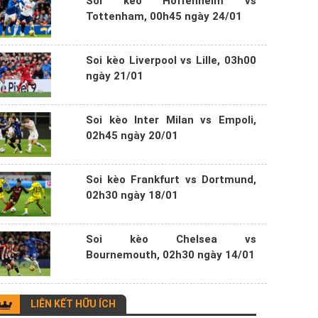
Soi kèo Hoffenheim vs
Tottenham, 00h45 ngày 24/01
Soi kèo Liverpool vs Lille, 03h00
ngày 21/01
Soi kèo Inter Milan vs Empoli,
02h45 ngày 20/01
Soi kèo Frankfurt vs Dortmund,
02h30 ngày 18/01
Soi kèo Chelsea vs
Bournemouth, 02h30 ngày 14/01
LIÊN KẾT HỮU ÍCH