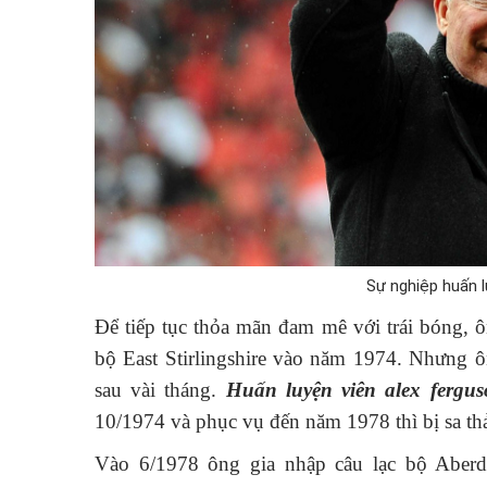
Sự nghiệp huấn l
Để tiếp tục thỏa mãn đam mê với trái bóng, ô
bộ East Stirlingshire vào năm 1974. Nhưng ôn
sau vài tháng.
Huấn luyện viên alex fergus
10/1974 và phục vụ đến năm 1978 thì bị sa thả
Vào 6/1978 ông gia nhập câu lạc bộ Aberd