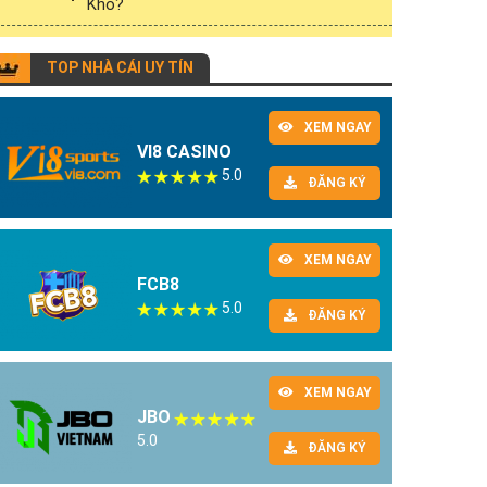
Khó?
TOP NHÀ CÁI UY TÍN
XEM NGAY
VI8 CASINO
5.0
ĐĂNG KÝ
XEM NGAY
FCB8
5.0
ĐĂNG KÝ
XEM NGAY
JBO
5.0
ĐĂNG KÝ