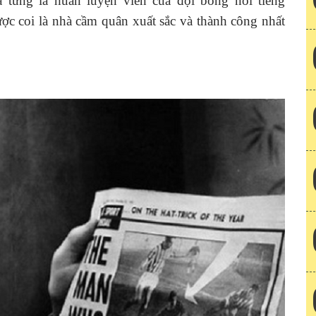
từng là huấn luyện viên của đội bóng nổi tiếng
coi là nhà cầm quân xuất sắc và thành công nhất