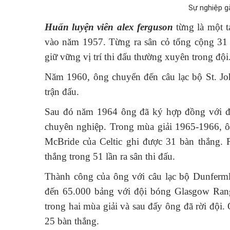
Sự nghiệp gắ
Huấn luyện viên alex ferguson
từng là một t
vào năm 1957. Từng ra sân cỏ tổng cộng 31
giữ vững vị trí thi đấu thường xuyên trong đội
Năm 1960, ông chuyển đến câu lạc bộ St. Joh
trận đấu.
Sau đó năm 1964 ông đã ký hợp đồng với độ
chuyên nghiệp. Trong mùa giải 1965-1966, ông
McBride của Celtic ghi được 31 bàn thắng. 
thắng trong 51 lần ra sân thi đấu.
Thành công của ông với câu lạc bộ Dunferml
đến 65.000 bảng với đội bóng Glasgow Rang
trong hai mùa giải và sau đấy ông đã rời đội. 
25 bàn thắng.