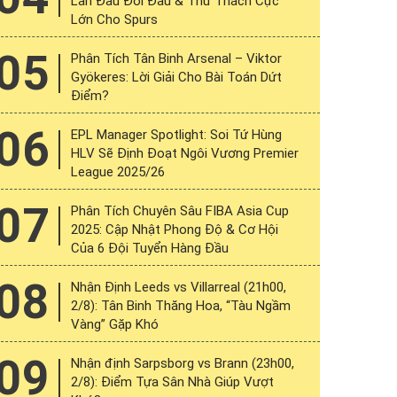
Lần Đầu Đối Đầu & Thử Thách Cực
Lớn Cho Spurs
05
Phân Tích Tân Binh Arsenal – Viktor
Gyökeres: Lời Giải Cho Bài Toán Dứt
Điểm?
06
EPL Manager Spotlight: Soi Tứ Hùng
HLV Sẽ Định Đoạt Ngôi Vương Premier
League 2025/26
07
Phân Tích Chuyên Sâu FIBA Asia Cup
2025: Cập Nhật Phong Độ & Cơ Hội
Của 6 Đội Tuyển Hàng Đầu
08
Nhận Định Leeds vs Villarreal (21h00,
2/8): Tân Binh Thăng Hoa, “Tàu Ngầm
Vàng” Gặp Khó
09
Nhận định Sarpsborg vs Brann (23h00,
2/8): Điểm Tựa Sân Nhà Giúp Vượt