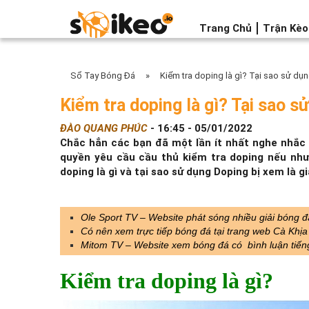
Trang Chủ
Trận Kè
Sổ Tay Bóng Đá
»
Kiểm tra doping là gì? Tại sao sử dụ
Kiểm tra doping là gì? Tại sao 
ĐÀO QUANG PHÚC
-
16:45 - 05/01/2022
Chắc hẳn các bạn đã một lần ít nhất nghe nhắc t
quyền yêu cầu cầu thủ kiểm tra doping nếu như
doping là gì và tại sao sử dụng Doping bị xem là gi
Ole Sport TV – Website phát sóng nhiều giải bóng 
Có nên xem trực tiếp bóng đá tại trang web Cà Khị
Mitom TV – Website xem bóng đá có bình luận tiến
Kiểm tra doping là gì?