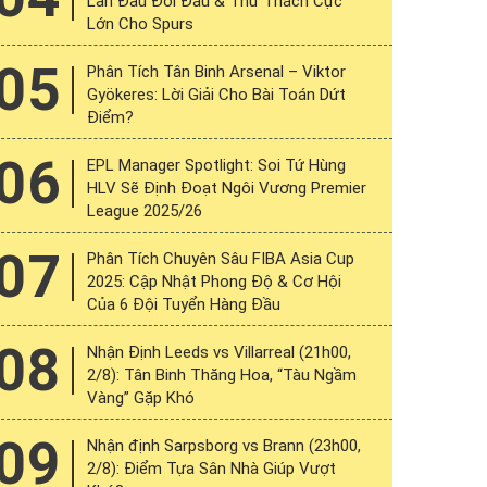
Lần Đầu Đối Đầu & Thử Thách Cực
Lớn Cho Spurs
05
Phân Tích Tân Binh Arsenal – Viktor
Gyökeres: Lời Giải Cho Bài Toán Dứt
Điểm?
06
EPL Manager Spotlight: Soi Tứ Hùng
HLV Sẽ Định Đoạt Ngôi Vương Premier
League 2025/26
07
Phân Tích Chuyên Sâu FIBA Asia Cup
2025: Cập Nhật Phong Độ & Cơ Hội
Của 6 Đội Tuyển Hàng Đầu
08
Nhận Định Leeds vs Villarreal (21h00,
2/8): Tân Binh Thăng Hoa, “Tàu Ngầm
Vàng” Gặp Khó
09
Nhận định Sarpsborg vs Brann (23h00,
2/8): Điểm Tựa Sân Nhà Giúp Vượt