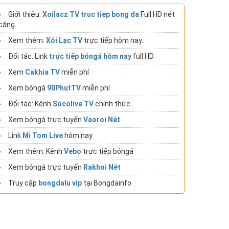
Giới thiệu:
Xoilacz TV truc tiep bong da
Full HD nét
căng.
Xem thêm:
Xôi Lạc TV
trực tiếp hôm nay.
Đối tác: Link
trực tiếp bóngá hôm nay
full HD
Xem
Cakhia TV
miễn phí
Xem bóngá
90PhutTV
miễn phí
Đối tác: Kênh
Socolive TV
chính thức
Xem bóngá trực tuyến
Vaoroi Nét
Link
Mi Tom Live
hôm nay
Xem thêm: Kênh
Vebo
trực tiếp bóngá
Xem bóngá trực tuyến
Rakhoi Nét
Truy cập
bongdalu vip
tại Bongdainfo