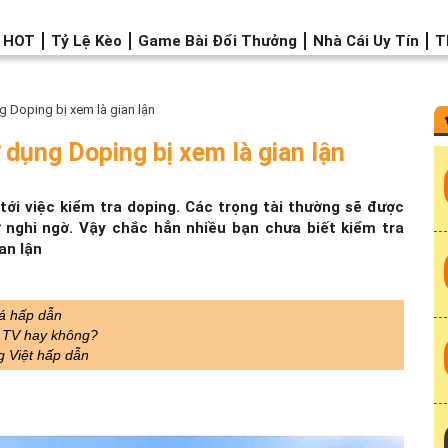
o HOT
Tỷ Lệ Kèo
Game Bài Đổi Thưởng
Nhà Cái Uy Tín
T
ng Doping bị xem là gian lận
sử dụng Doping bị xem là gian lận
ới việc kiểm tra doping. Các trọng tài thường sẽ được
 nghi ngờ. Vậy chắc hẳn nhiều bạn chưa biết kiểm tra
an lận
đá hấp dẫn
a TV hay không?
g Việt hấp dẫn