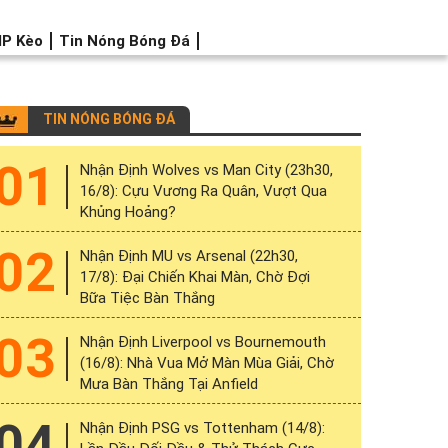
IP Kèo
Tin Nóng Bóng Đá
TIN NÓNG BÓNG ĐÁ
01
Nhận Định Wolves vs Man City (23h30,
16/8): Cựu Vương Ra Quân, Vượt Qua
Khủng Hoảng?
02
Nhận Định MU vs Arsenal (22h30,
17/8): Đại Chiến Khai Màn, Chờ Đợi
Bữa Tiệc Bàn Thắng
03
Nhận Định Liverpool vs Bournemouth
(16/8): Nhà Vua Mở Màn Mùa Giải, Chờ
Mưa Bàn Thắng Tại Anfield
04
Nhận Định PSG vs Tottenham (14/8):