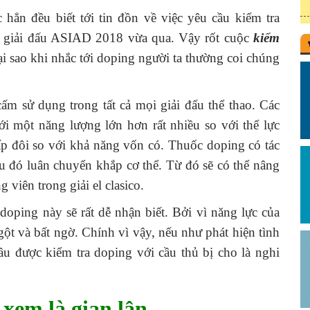
ẳn đều biết tới tin đồn về việc yêu cầu kiểm tra
 giải đấu ASIAD 2018 vừa qua. Vậy rốt cuộc
kiểm
i sao khi nhắc tới doping người ta thường coi chúng
ấm sử dụng trong tất cả mọi giải đấu thể thao. Các
 một năng lượng lớn hơn rất nhiều so với thể lực
p đôi so với khả năng vốn có. Thuốc doping có tác
u đó luân chuyển khắp cơ thể. Từ đó sẽ có thể nâng
g viên trong giải el clasico.
h doping này sẽ rất dễ nhận biết. Bởi vì năng lực của
ột và bất ngờ. Chính vì vậy, nếu như phát hiện tình
ầu được kiểm tra doping với cầu thủ bị cho là nghi
 xem là gian lận