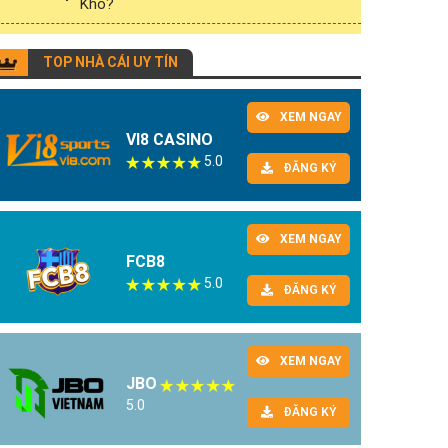
Khó?
TOP NHÀ CÁI UY TÍN
XEM NGAY
VI8 CASINO
5.0
ĐĂNG KÝ
XEM NGAY
FCB8
5.0
ĐĂNG KÝ
XEM NGAY
JBO
5.0
ĐĂNG KÝ