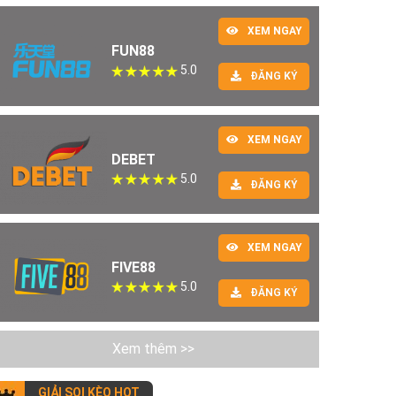
XEM NGAY
FUN88
5.0
ĐĂNG KÝ
XEM NGAY
DEBET
5.0
ĐĂNG KÝ
XEM NGAY
FIVE88
5.0
ĐĂNG KÝ
Xem thêm >>
GIẢI SOI KÈO HOT