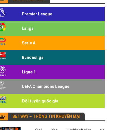
Premier League
Laliga
Serie A
Bundesliga
Ligue 1
UEFA Champions League
Đội tuyển quốc gia
BETWAY – THÔNG TIN KHUYẾN MẠI