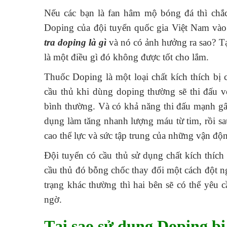
Nếu các bạn là fan hâm mộ bóng đá thì chắc h
Doping của đội tuyển quốc gia Việt Nam vào
tra doping là gì
và nó có ảnh hưởng ra sao? Tạ
là một điều gì đó không được tốt cho lắm.
Thuốc Doping là một loại chất kích thích bị c
cầu thủ khi dùng doping thường sẽ thi đấu với
bình thường. Và có khả năng thi đấu mạnh gấ
dụng làm tăng nhanh lượng máu từ tim, rồi sa
cao thể lực và sức tập trung của những vận độn
Đội tuyển có cầu thủ sử dụng chất kích thíc
cầu thủ đó bỗng chốc thay đổi một cách đột ng
trạng khác thường thì hai bên sẽ có thể yêu c
ngờ.
Tại sao sử dụng Doping bị