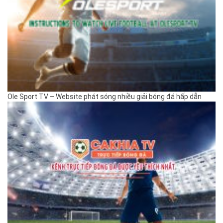
Ole Sport TV – Website phát sóng nhiều giải bóng đá hấp dẫn