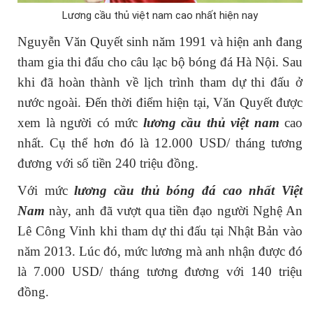
Lương cầu thủ việt nam cao nhất hiện nay
Nguyễn Văn Quyết sinh năm 1991 và hiện anh đang
tham gia thi đấu cho câu lạc bộ bóng đá Hà Nội. Sau
khi đã hoàn thành về lịch trình tham dự thi đấu ở
nước ngoài. Đến thời điểm hiện tại, Văn Quyết được
xem là người có mức
lương cầu thủ việt nam
cao
nhất. Cụ thể hơn đó là 12.000 USD/ tháng tương
đương với số tiền 240 triệu đồng.
Với mức
lương cầu thủ bóng đá cao nhất Việt
Nam
này, anh đã vượt qua tiền đạo người Nghệ An
Lê Công Vinh khi tham dự thi đấu tại Nhật Bản vào
năm 2013. Lúc đó, mức lương mà anh nhận được đó
là 7.000 USD/ tháng tương đương với 140 triệu
đồng.