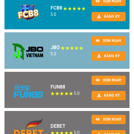
XEM NGAY
FCB8
5.0
ĐĂNG KÝ
XEM NGAY
JBO
5.0
ĐĂNG KÝ
XEM NGAY
FUN88
5.0
ĐĂNG KÝ
XEM NGAY
DEBET
5.0