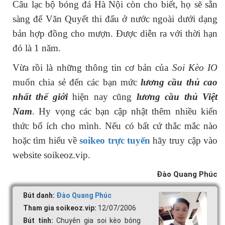
Câu lạc bộ bóng đá Hà Nội còn cho biết, họ sẽ sẵn
sàng để Văn Quyết thi đấu ở nước ngoài dưới dạng
bản hợp đồng cho mượn. Được diễn ra với thời hạn
đó là 1 năm.
Vừa rồi là những thông tin cơ bản của
Soi Kèo IO
muốn chia sẻ đến các bạn mức
lương cầu thủ cao
nhất thế giới
hiện nay cũng
lương cầu thủ Việt
Nam
. Hy vọng các bạn cập nhật thêm nhiều kiến
thức bổ ích cho mình. Nếu có bất cứ thắc mắc nào
hoặc tìm hiểu về
soikeo trực tuyến
hãy truy cập vào
website soikeoz.vip.
Đào Quang Phúc
Bút danh:
Đào Quang Phúc
Tham gia soikeoz.vip:
12/07/2006
Bút tính:
Chuyên gia soi kèo bóng