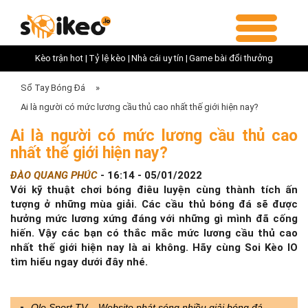
Kèo trận hot |
Tỷ lệ kèo |
Nhà cái uy tín |
Game bài đổi thưởng
Sổ Tay Bóng Đá
»
Ai là người có mức lương cầu thủ cao nhất thế giới hiện nay?
Ai là người có mức lương cầu thủ cao
nhất thế giới hiện nay?
ĐÀO QUANG PHÚC
-
16:14 - 05/01/2022
Với kỹ thuật chơi bóng điêu luyện cùng thành tích ấn
tượng ở những mùa giải. Các cầu thủ bóng đá sẽ được
hưởng mức lương xứng đáng với những gì mình đã cống
hiến. Vậy các bạn có thắc mắc mức lương cầu thủ cao
nhất thế giới hiện nay là ai không. Hãy cùng Soi Kèo IO
tìm hiểu ngay dưới đây nhé.
Ole Sport TV – Website phát sóng nhiều giải bóng đá