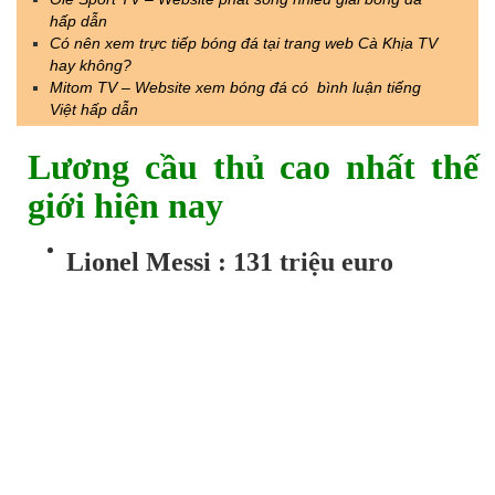
hấp dẫn
Có nên xem trực tiếp bóng đá tại trang web Cà Khịa TV
hay không?
Mitom TV – Website xem bóng đá có bình luận tiếng
Việt hấp dẫn
Lương cầu thủ cao nhất thế
giới hiện nay
Lionel Messi : 131 triệu euro