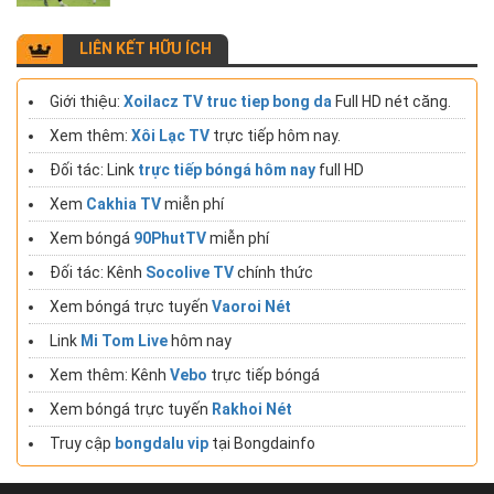
LIÊN KẾT HỮU ÍCH
Giới thiệu:
Xoilacz TV truc tiep bong da
Full HD nét căng.
Xem thêm:
Xôi Lạc TV
trực tiếp hôm nay.
Đối tác: Link
trực tiếp bóngá hôm nay
full HD
Xem
Cakhia TV
miễn phí
Xem bóngá
90PhutTV
miễn phí
Đối tác: Kênh
Socolive TV
chính thức
Xem bóngá trực tuyến
Vaoroi Nét
Link
Mi Tom Live
hôm nay
Xem thêm: Kênh
Vebo
trực tiếp bóngá
Xem bóngá trực tuyến
Rakhoi Nét
Truy cập
bongdalu vip
tại Bongdainfo