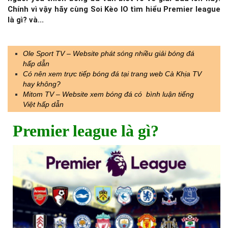
Chính vì vậy hãy cùng Soi Kèo IO tìm hiểu Premier league
là gì? và...
Ole Sport TV – Website phát sóng nhiều giải bóng đá
hấp dẫn
Có nên xem trực tiếp bóng đá tại trang web Cà Khịa TV
hay không?
Mitom TV – Website xem bóng đá có bình luận tiếng
Việt hấp dẫn
Premier league là gì?