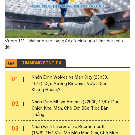
Mitom TV – Website xem bóng đá có bình luận tiếng Việt hấp
dẫn
TIN NÓNG BÓNG ĐÁ
Nhận Định Wolves vs Man City (23h30,
01
16/8): Cựu Vương Ra Quân, Vượt Qua
Khủng Hoảng?
Nhận Định MU vs Arsenal (22h30, 17/8): Đại
02
Chiến Khai Màn, Chờ Đợi Bữa Tiệc Bàn
Thắng
Nhận Định Liverpool vs Bournemouth
03
(16/8): Nhà Vua Mở Màn Mùa Giải, Chờ Mưa