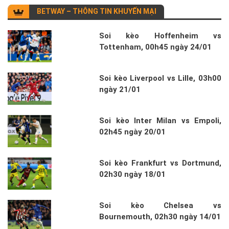
BETWAY – THÔNG TIN KHUYẾN MẠI
Soi kèo Hoffenheim vs
Tottenham, 00h45 ngày 24/01
Soi kèo Liverpool vs Lille, 03h00
ngày 21/01
Soi kèo Inter Milan vs Empoli,
02h45 ngày 20/01
Soi kèo Frankfurt vs Dortmund,
02h30 ngày 18/01
Soi kèo Chelsea vs
Bournemouth, 02h30 ngày 14/01