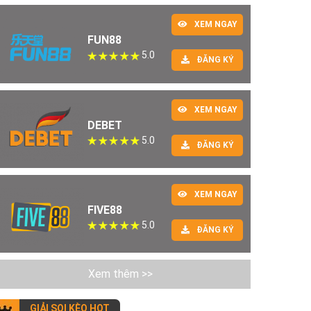
XEM NGAY
FUN88
5.0
ĐĂNG KÝ
XEM NGAY
DEBET
5.0
ĐĂNG KÝ
XEM NGAY
FIVE88
5.0
ĐĂNG KÝ
Xem thêm >>
GIẢI SOI KÈO HOT