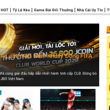
o HOT
Tỷ Lệ Kèo
Game Bài Đổi Thưởng
Nhà Cái Uy Tín
T
Cùng JBO Việt Nam Khuấy Động FIFA
đá cùng giải đấu hấp dẫn nhất hành tinh cấp CLB. Đừng bỏ
i JBO Việt Nam.