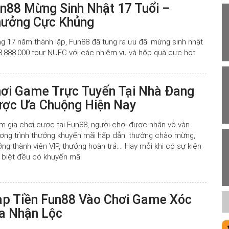
n88 Mừng Sinh Nhật 17 Tuổi –
ưởng Cực Khủng
g 17 năm thành lập, Fun88 đã tung ra ưu đãi mừng sinh nhật
 8.888.000 tour NUFC với các nhiệm vụ và hộp quà cực hot.
ơi Game Trực Tuyến Tại Nhà Đang
ợc Ưa Chuộng Hiện Nay
m gia chơi cược tại Fun88, người chơi được nhận vô vàn
ơng trình thưởng khuyến mãi hấp dẫn: thưởng chào mừng,
ng thành viên VIP, thưởng hoàn trả…. Hay mỗi khi có sự kiện
 biệt đều có khuyến mãi
p Tiền Fun88 Vào Chơi Game Xóc
a Nhận Lộc