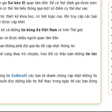
n gia
Soi kèo IO
quan tâm đến. Để có thể đánh giá được mức
 có thể tìm hiểu thông qua một số điểm cụ thể như sau:
ợc thiết kế khoa học, có tính logic cao. Khi truy cập các bạn
t được cập nhật.
c kể cả những
tin bóng đá Việt Nam
và trên Thế giới.
cao và được nhiều người quan tâm đến.
ạn không phải đợi quá lâu để cập nhật thông tin.
hể cùng nhau trò chuyện, trao đổi và thảo luận những
tin tức
ông tin
SoiKeoIO
các bạn sẽ nhanh chóng cập nhật những tin
muốn đọc những bản tin thể thao trong ngày thì các bạn đừng