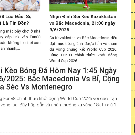
88 Lừa Đảo: Sự
Nhận Định Soi Kèo Kazakhstan
ỉ Là Tin Đồn?
vs Bắc Macedonia, 21:00 ngày
9/6/2025
ng mắc bẫy chơi ở nhà
ruy cập link vào Fun88
Cả Kazakhstan vs Bắc Macedonia đều
bảo không lo chơi xóc
đặt mục tiêu giành được tấm vé tham
oán nhanh,...
dự vòng chung kết World Cup 2026.
Cùng Fun88 chính thức khởi động
World Cup 2026...
i Kèo Bóng Đá Hôm Nay 1:45 Ngày
6/2025: Bắc Macedonia Vs Bỉ, Cộng
a Séc Vs Montenegro
g Fun88 chính thức khởi động World Cup 2026 với các trận
vòng loại đầy hấp dẫn và nhận thưởng xu vàng 18k trị giá 1