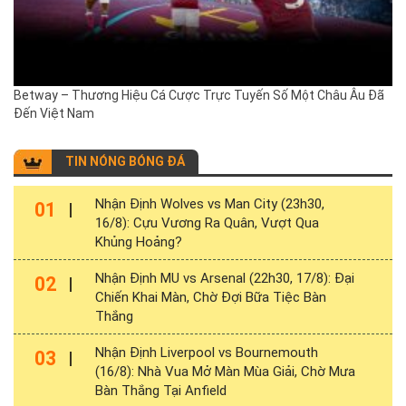
Betway – Thương Hiệu Cá Cược Trực Tuyến Số Một Châu Âu Đã
Đến Việt Nam
TIN NÓNG BÓNG ĐÁ
Nhận Định Wolves vs Man City (23h30,
01
16/8): Cựu Vương Ra Quân, Vượt Qua
Khủng Hoảng?
Nhận Định MU vs Arsenal (22h30, 17/8): Đại
02
Chiến Khai Màn, Chờ Đợi Bữa Tiệc Bàn
Thắng
Nhận Định Liverpool vs Bournemouth
03
(16/8): Nhà Vua Mở Màn Mùa Giải, Chờ Mưa
Bàn Thắng Tại Anfield