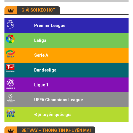
GIẢI SOI KÈO HOT
Premier League
Laliga
Serie A
Bundesliga
Ligue 1
UEFA Champions League
Đội tuyển quốc gia
BETWAY – THÔNG TIN KHUYẾN MẠI