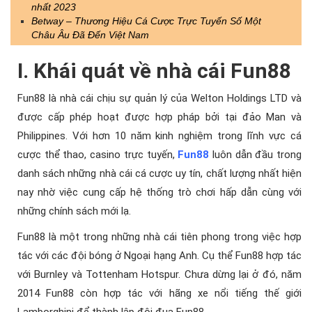
nhất 2023
Betway – Thương Hiệu Cá Cược Trực Tuyến Số Một
Châu Âu Đã Đến Việt Nam
I. Khái quát về nhà cái Fun88
Fun88 là nhà cái chịu sự quản lý của Welton Holdings LTD và
được cấp phép hoạt được hợp pháp bởi tại đảo Man và
Philippines. Với hơn 10 năm kinh nghiệm trong lĩnh vực cá
cược thể thao, casino trực tuyến,
Fun88
luôn dẫn đầu trong
danh sách những nhà cái cá cược uy tín, chất lượng nhất hiện
nay nhờ việc cung cấp hệ thống trò chơi hấp dẫn cùng với
những chính sách mới lạ.
Fun88 là một trong những nhà cái tiên phong trong việc hợp
tác với các đội bóng ở Ngoại hạng Anh. Cụ thể Fun88 hợp tác
với Burnley và Tottenham Hotspur. Chưa dừng lại ở đó, năm
2014 Fun88 còn hợp tác với hãng xe nổi tiếng thế giới