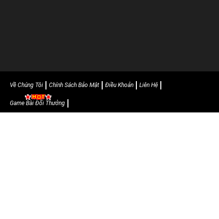
Về Chúng Tôi
Chính Sách Bảo Mật
Điều Khoản
Liên Hệ
Game Bài Đổi Thưởng