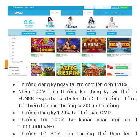
Thưởng đăng ký ngay tại trò chơi lên đến 120%.
Nhận 100% Tiền thưởng khi đăng ký tại Thể T
FUN88 E-sports tối đa lên đến 5 triệu đồng. Tiền 
tối thiểu để nhận thưởng là 200 nghìn đồng.
Thưởng đăng ký 120% tại thể thao CMD.
Thưởng tới 100% tài khoản nhân đôi lên 
1.000.000 VNĐ
Thưởng tới 30% tiền thưởng thể thao lên 