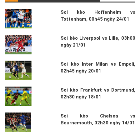
Soi kèo Hoffenheim vs
Tottenham, 00h45 ngày 24/01
Soi kèo Liverpool vs Lille, 03h00
ngày 21/01
Soi kèo Inter Milan vs Empoli,
02h45 ngày 20/01
Soi kèo Frankfurt vs Dortmund,
02h30 ngày 18/01
Soi kèo Chelsea vs
Bournemouth, 02h30 ngày 14/01