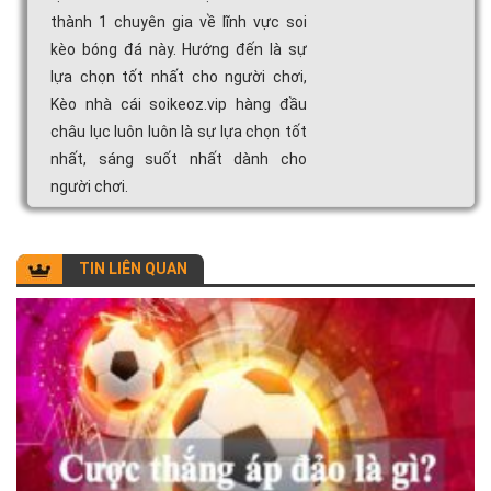
thành 1 chuyên gia về lĩnh vực soi
kèo bóng đá này. Hướng đến là sự
lựa chọn tốt nhất cho người chơi,
Kèo nhà cái soikeoz.vip hàng đầu
châu lục luôn luôn là sự lựa chọn tốt
nhất, sáng suốt nhất dành cho
người chơi.
TIN LIÊN QUAN