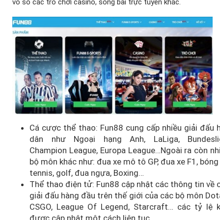
vô số các trò chơi casino, sòng bài trực tuyến khác.
Cá cược thể thao: Fun88 cung cấp nhiều giải đấu 
dân như Ngoại hạng Anh, LaLiga, Bundesli
Champion League, Europa League…Ngoài ra còn nh
bộ môn khác như: đua xe mô tô GP, đua xe F1, bóng 
tennis, golf, đua ngựa, Boxing…
Thể thao điện tử: Fun88 cập nhật các thông tin về 
giải đấu hàng đầu trên thế giới của các bộ môn Dot
CSGO, League Of Legend, Starcraft… các tỷ lệ 
được cập nhật một cách liên tục.