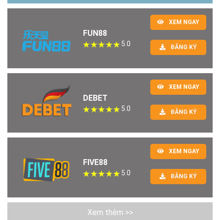
XEM NGAY
FUN88
5.0
ĐĂNG KÝ
XEM NGAY
DEBET
5.0
ĐĂNG KÝ
XEM NGAY
FIVE88
5.0
ĐĂNG KÝ
Xem thêm >>