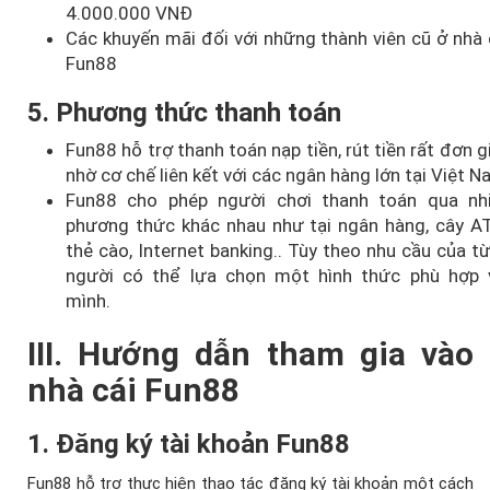
4.000.000 VNĐ
Các khuyến mãi đối với những thành viên cũ ở nhà 
Fun88
5. Phương thức thanh toán
Fun88 hỗ trợ thanh toán nạp tiền, rút tiền rất đơn g
nhờ cơ chế liên kết với các ngân hàng lớn tại Việt N
Fun88 cho phép người chơi thanh toán qua nh
phương thức khác nhau như tại ngân hàng, cây A
thẻ cào, Internet banking.. Tùy theo nhu cầu của t
người có thể lựa chọn một hình thức phù hợp 
mình.
III. Hướng dẫn tham gia vào
nhà cái Fun88
1. Đăng ký tài khoản Fun88
Fun88 hỗ trợ thực hiện thao tác đăng ký tài khoản một cách