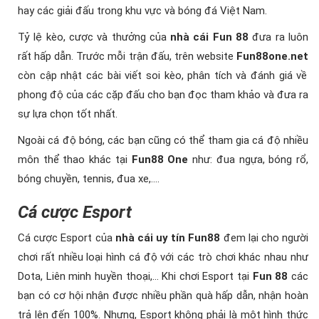
hay các giải đấu trong khu vực và bóng đá Việt Nam.
Tỷ lệ kèo, cược và thưởng của
nhà cái Fun 88
đưa ra luôn
rất hấp dẫn. Trước mỗi trận đấu, trên website
Fun88one.net
còn cập nhật các bài viết soi kèo, phân tích và đánh giá về
phong độ của các cặp đấu cho bạn đọc tham khảo và đưa ra
sự lựa chọn tốt nhất.
Ngoài cá độ bóng, các bạn cũng có thể tham gia cá độ nhiều
môn thể thao khác tại
Fun88 One
như: đua ngựa, bóng rổ,
bóng chuyền, tennis, đua xe,….
Cá cược Esport
Cá cược Esport của
nhà cái uy tín Fun88
đem lại cho người
chơi rất nhiều loại hình cá độ với các trò chơi khác nhau như
Dota, Liên minh huyền thoại,… Khi chơi Esport tại
Fun 88
các
bạn có cơ hội nhận được nhiều phần quà hấp dẫn, nhận hoàn
trả lên đến 100%. Nhưng, Esport không phải là một hình thức