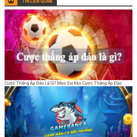
TIN LIÊN QUAN
Cược Thắng Áp Đảo Là Gì? Mẹo Soi Kèo Cược Thắng Áp Đảo