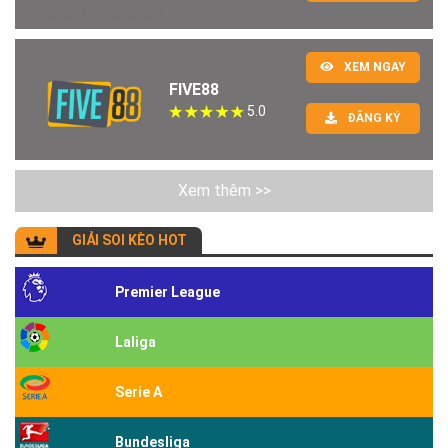
XEM NGAY
FIVE88
5.0
ĐĂNG KÝ
Xem thêm >>
GIẢI SOI KÈO HOT
Premier League
Laliga
Serie A
Bundesliga