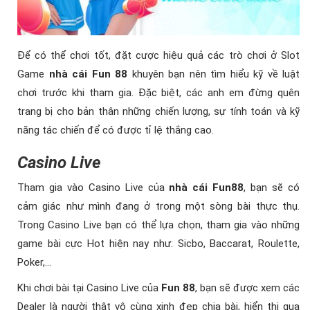
Để có thể chơi tốt, đặt cược hiệu quả các trò chơi ở Slot
Game
nhà cái Fun 88
khuyên bạn nên tìm hiểu kỹ về luật
chơi trước khi tham gia. Đặc biệt, các anh em đừng quên
trang bị cho bản thân những chiến lượng, sự tính toán và kỹ
năng tác chiến để có được tỉ lệ thắng cao.
Casino Live
Tham gia vào Casino Live của
nhà cái Fun88
, bạn sẽ có
cảm giác như mình đang ở trong một sòng bài thực thụ.
Trong Casino Live bạn có thể lựa chọn, tham gia vào những
game bài cực Hot hiện nay như: Sicbo, Baccarat, Roulette,
Poker,…
Khi chơi bài tại Casino Live của
Fun 88
, bạn sẽ được xem các
Dealer là người thật vô cùng xinh đẹp chia bài, hiển thị qua