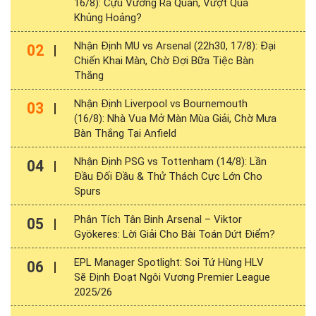
16/8): Cựu Vương Ra Quân, Vượt Qua
Khủng Hoảng?
Nhận Định MU vs Arsenal (22h30, 17/8): Đại
02
Chiến Khai Màn, Chờ Đợi Bữa Tiệc Bàn
Thắng
Nhận Định Liverpool vs Bournemouth
03
(16/8): Nhà Vua Mở Màn Mùa Giải, Chờ Mưa
Bàn Thắng Tại Anfield
Nhận Định PSG vs Tottenham (14/8): Lần
04
Đầu Đối Đầu & Thử Thách Cực Lớn Cho
Spurs
Phân Tích Tân Binh Arsenal – Viktor
05
Gyökeres: Lời Giải Cho Bài Toán Dứt Điểm?
EPL Manager Spotlight: Soi Tứ Hùng HLV
06
Sẽ Định Đoạt Ngôi Vương Premier League
2025/26