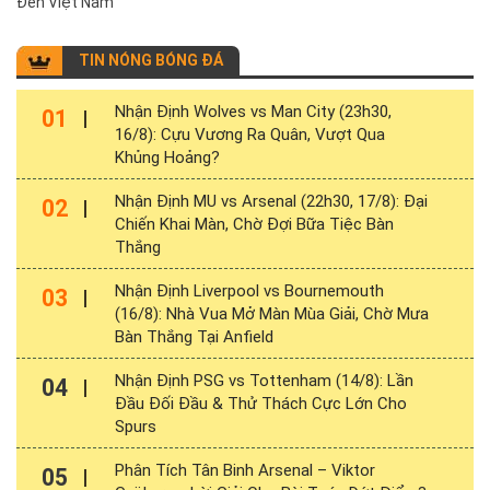
Đến Việt Nam
TIN NÓNG BÓNG ĐÁ
Nhận Định Wolves vs Man City (23h30,
01
16/8): Cựu Vương Ra Quân, Vượt Qua
Khủng Hoảng?
Nhận Định MU vs Arsenal (22h30, 17/8): Đại
02
Chiến Khai Màn, Chờ Đợi Bữa Tiệc Bàn
Thắng
Nhận Định Liverpool vs Bournemouth
03
(16/8): Nhà Vua Mở Màn Mùa Giải, Chờ Mưa
Bàn Thắng Tại Anfield
Nhận Định PSG vs Tottenham (14/8): Lần
04
Đầu Đối Đầu & Thử Thách Cực Lớn Cho
Spurs
Phân Tích Tân Binh Arsenal – Viktor
05