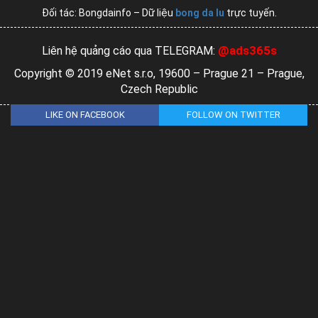
Đối tác: Bongdainfo – Dữ liệu
bong da lu
trực tuyến.
@ads365s
Liên hệ quảng cáo qua TELEGRAM:
Copyright © 2019 eNet s.r.o, 19600 – Prague 21 – Prague,
Czech Republic
LIKE ON FACEBOOK
FOLLOW ON TWITTER