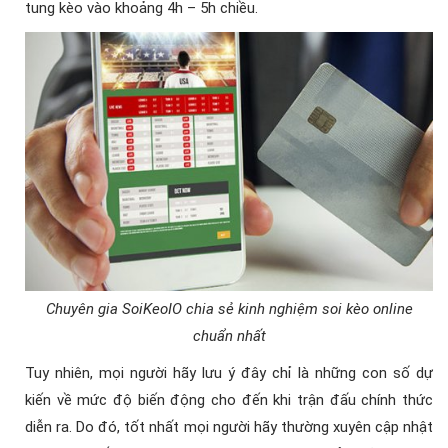
tung kèo vào khoảng 4h – 5h chiều.
Chuyên gia SoiKeoIO chia sẻ kinh nghiệm soi kèo online
chuẩn nhất
Tuy nhiên, mọi người hãy lưu ý đây chỉ là những con số dự
kiến về mức độ biến động cho đến khi trận đấu chính thức
diễn ra. Do đó, tốt nhất mọi người hãy thường xuyên cập nhật