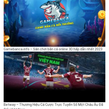
Gamebanca.info – Sân chơi bắn cá online 3D hấp dẫn nhất 2023
Betway – Thương Hiệu Cá Cược Trực Tuyến Số Một Châu Âu Đã