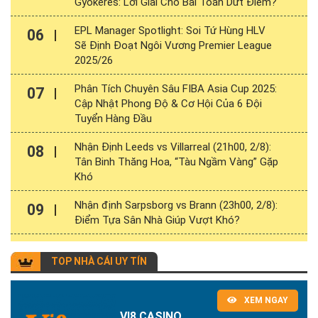
Gyökeres: Lời Giải Cho Bài Toán Dứt Điểm?
EPL Manager Spotlight: Soi Tứ Hùng HLV
06
Sẽ Định Đoạt Ngôi Vương Premier League
2025/26
Phân Tích Chuyên Sâu FIBA Asia Cup 2025:
07
Cập Nhật Phong Độ & Cơ Hội Của 6 Đội
Tuyển Hàng Đầu
Nhận Định Leeds vs Villarreal (21h00, 2/8):
08
Tân Binh Thăng Hoa, “Tàu Ngầm Vàng” Gặp
Khó
Nhận định Sarpsborg vs Brann (23h00, 2/8):
09
Điểm Tựa Sân Nhà Giúp Vượt Khó?
TOP NHÀ CÁI UY TÍN
XEM NGAY
VI8 CASINO