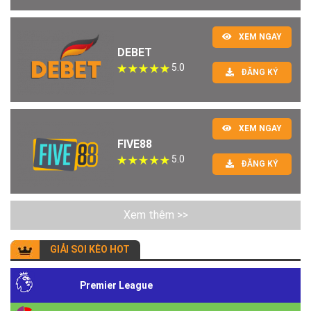
XEM NGAY
DEBET
5.0
ĐĂNG KÝ
XEM NGAY
FIVE88
5.0
ĐĂNG KÝ
Xem thêm >>
GIẢI SOI KÈO HOT
Premier League