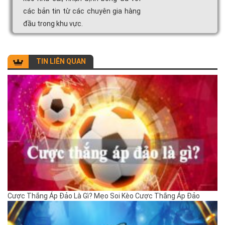
các bản tin từ các chuyên gia hàng
đầu trong khu vực.
TIN LIÊN QUAN
Cược Thắng Áp Đảo Là Gì? Mẹo Soi Kèo Cược Thắng Áp Đảo