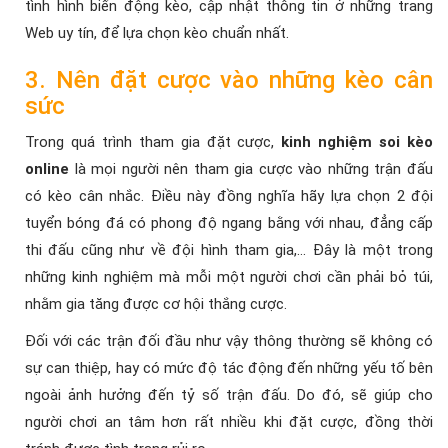
tình hình biến động kèo, cập nhật thông tin ở những trang
Web uy tín, để lựa chọn kèo chuẩn nhất.
3. Nên đặt cược vào những kèo cân
sức
Trong quá trình tham gia đặt cược,
kinh nghiệm soi kèo
online
là mọi người nên tham gia cược vào những trận đấu
có kèo cân nhắc. Điều này đồng nghĩa hãy lựa chọn 2 đội
tuyển bóng đá có phong độ ngang bằng với nhau, đẳng cấp
thi đấu cũng như về đội hình tham gia,… Đây là một trong
những kinh nghiệm mà mỗi một người chơi cần phải bỏ túi,
nhằm gia tăng được cơ hội thắng cược.
Đối với các trận đối đầu như vậy thông thường sẽ không có
sự can thiệp, hay có mức độ tác động đến những yếu tố bên
ngoài ảnh hưởng đến tỷ số trận đấu. Do đó, sẽ giúp cho
người chơi an tâm hơn rất nhiều khi đặt cược, đồng thời