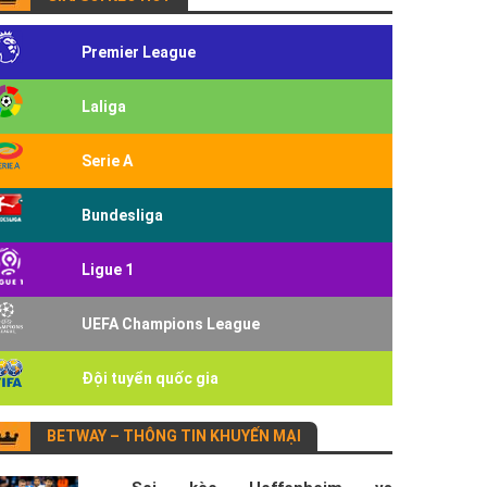
Premier League
Laliga
Serie A
Bundesliga
Ligue 1
UEFA Champions League
Đội tuyển quốc gia
BETWAY – THÔNG TIN KHUYẾN MẠI