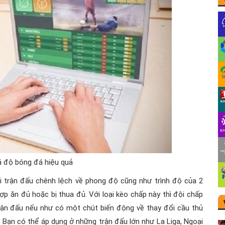
á độ bóng đá hiệu quả
tại trận đấu chênh lệch về phong độ cũng như trình độ của 2
hợp ăn đủ hoặc bị thua đủ. Với loại kèo chấp này thì đội chấp
 trận đấu nếu như có một chút biến động về thay đổi cầu thủ
y. Bạn có thể áp dụng ở những trận đấu lớn như La Liga, Ngoại