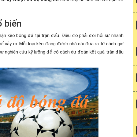
ổ biến
nhận kèo bóng đá tại trận đấu. Điều đó phải đòi hỏi sự nhanh
ể xảy ra. Mỗi loại kèo đang được nhà cái đưa ra từ cách giờ
 sự nghiên cứu kỹ lưỡng để có cách dự đoán kết quả trận đấu