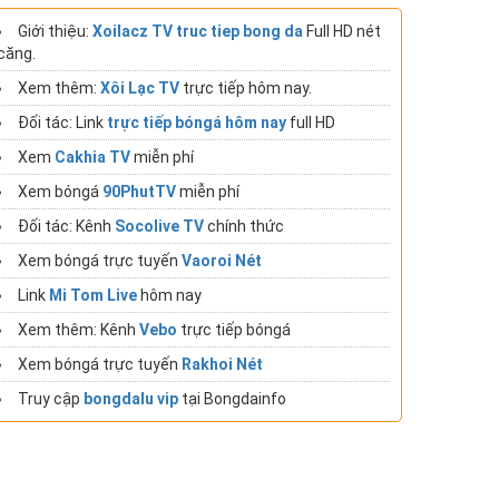
Giới thiệu:
Xoilacz TV truc tiep bong da
Full HD nét
căng.
Xem thêm:
Xôi Lạc TV
trực tiếp hôm nay.
Đối tác: Link
trực tiếp bóngá hôm nay
full HD
Xem
Cakhia TV
miễn phí
Xem bóngá
90PhutTV
miễn phí
Đối tác: Kênh
Socolive TV
chính thức
Xem bóngá trực tuyến
Vaoroi Nét
Link
Mi Tom Live
hôm nay
Xem thêm: Kênh
Vebo
trực tiếp bóngá
Xem bóngá trực tuyến
Rakhoi Nét
Truy cập
bongdalu vip
tại Bongdainfo