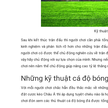
Kỹ thuật
Sau khi kết thúc trận đấu thì người chơi cần phải tổ
kinh nghiệm và phân tích rõ hơn cho những trận đấu.
người chơi có được thể chủ động nghiên cứu về trận đấu
vậy hãy chủ động với sự lựa chọn của mình. Nhưng nếu
chơi nên nắm thế chủ động giúp nâng cao tỷ lệ thắng
Những kỹ thuật cá độ bóng
Với mỗi người chơi chắc hẳn đều thắc mắc về những 
đặt cược kèo Châu Á thì áp dụng tuyệt chiêu nào là hợ
chơi đón xem các thủ thuật cá độ bóng đá được tổng