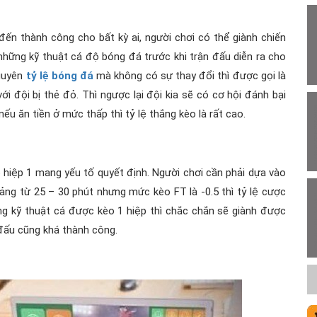
n thành công cho bất kỳ ai, người chơi có thể giành chiến
những kỹ thuật cá độ bóng đá trước khi trận đấu diễn ra cho
guyên
tỷ lệ bóng đá
mà không có sự thay đổi thì được gọi là
i đội bị thẻ đỏ. Thì ngược lại đội kia sẽ có cơ hội đánh bại
ếu ăn tiền ở mức thấp thì tỷ lệ thắng kèo là rất cao.
 hiệp 1 mang yếu tố quyết định. Người chơi cần phải dựa vào
hoảng từ 25 – 30 phút nhưng mức kèo FT là -0.5 thì tỷ lệ cược
ng kỹ thuật cá được kèo 1 hiệp thì chắc chắn sẽ giành được
 đấu cũng khá thành công.