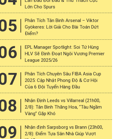
Lần Đầu Đối Đầu & Thử Thách Cực
Lớn Cho Spurs
05
Phân Tích Tân Binh Arsenal – Viktor
Gyökeres: Lời Giải Cho Bài Toán Dứt
Điểm?
06
EPL Manager Spotlight: Soi Tứ Hùng
HLV Sẽ Định Đoạt Ngôi Vương Premier
League 2025/26
07
Phân Tích Chuyên Sâu FIBA Asia Cup
2025: Cập Nhật Phong Độ & Cơ Hội
Của 6 Đội Tuyển Hàng Đầu
08
Nhận Định Leeds vs Villarreal (21h00,
2/8): Tân Binh Thăng Hoa, “Tàu Ngầm
Vàng” Gặp Khó
09
Nhận định Sarpsborg vs Brann (23h00,
2/8): Điểm Tựa Sân Nhà Giúp Vượt