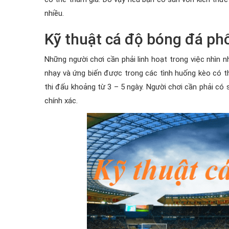
nhiều.
Kỹ thuật cá độ bóng đá ph
Những người chơi cần phải linh hoạt trong việc nhìn 
nhạy và ứng biến được trong các tình huống kèo có th
thi đấu khoảng từ 3 – 5 ngày. Người chơi cần phải có
chính xác.