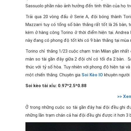
Sassuolo phần nào ảnh hưởng đến tinh thần của họ tro
Trải qua 20 vòng đấu ở Serie A, đội bóng thành Tori
Mazzarri tuy có tổng số bàn thắng rất tốt là 26 bàn, t
kém ở hàng công Torino ở thời điểm hiện tại. Andrea
này đang có phong độ tốt khi có 9 bàn thắng tại mùa 
Torino chỉ thắng 1/23 cuộc chạm trán Milan gần nhất ở
màn so tài gần đây giữa 2 đội chỉ có tối đa 2 bàn. 
thúc với tỷ số hòa. Tuy nhiên với phong độ hiện tại v
một chiến thắng. Chuyên gia
Soi Kèo IO
khuyên người 
Soi kèo tài xỉu: 0.97*2.5*0.88
>> Xem
Ở trong những cuộc so tài gần đây hai đội đều ghi đư
những lần trạm chán cả hai đội đều ghi được it hơn 3 