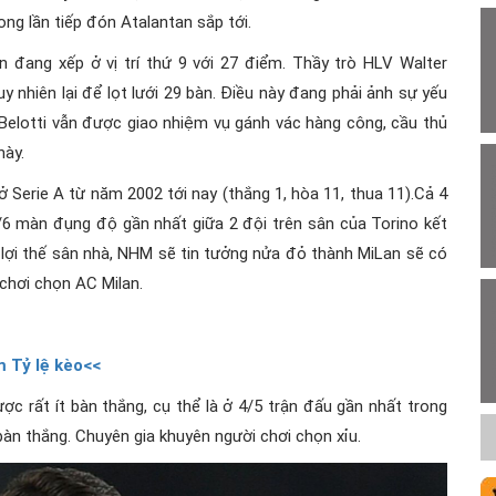
ng lần tiếp đón Atalantan sắp tới.
n đang xếp ở vị trí thứ 9 với 27 điểm. Thầy trò HLV Walter
uy nhiên lại để lọt lưới 29 bàn. Điều này đang phải ảnh sự yếu
 Belotti vẫn được giao nhiệm vụ gánh vác hàng công, cầu thủ
này.
 Serie A từ năm 2002 tới nay (thắng 1, hòa 11, thua 11).Cả 4
5/6 màn đụng độ gần nhất giữa 2 đội trên sân của Torino kết
à lợi thế sân nhà, NHM sẽ tin tưởng nửa đỏ thành MiLan sẽ có
chơi chọn AC Milan.
 Tỷ lệ kèo<<
ợc rất ít bàn thắng, cụ thể là ở 4/5 trận đấu gần nhất trong
bàn thắng. Chuyên gia khuyên người chơi chọn xỉu.