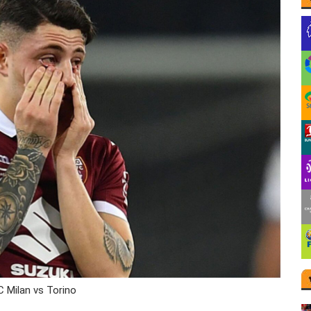
C Milan vs Torino