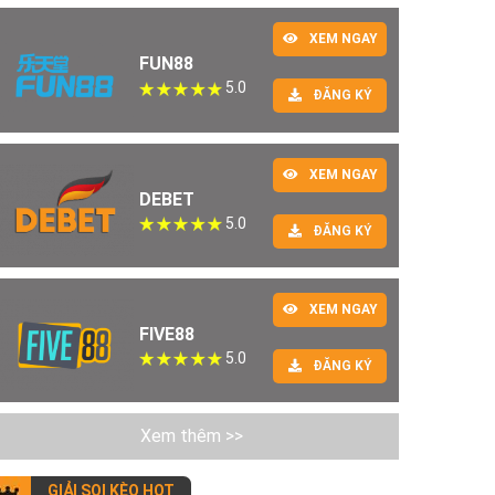
XEM NGAY
FUN88
5.0
ĐĂNG KÝ
XEM NGAY
DEBET
5.0
ĐĂNG KÝ
XEM NGAY
FIVE88
5.0
ĐĂNG KÝ
Xem thêm >>
GIẢI SOI KÈO HOT