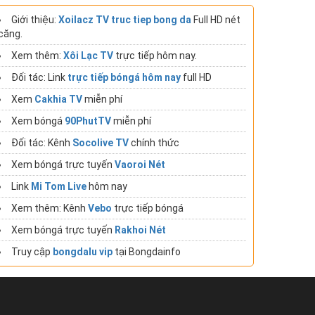
Giới thiệu:
Xoilacz TV truc tiep bong da
Full HD nét
căng.
Xem thêm:
Xôi Lạc TV
trực tiếp hôm nay.
Đối tác: Link
trực tiếp bóngá hôm nay
full HD
Xem
Cakhia TV
miễn phí
Xem bóngá
90PhutTV
miễn phí
Đối tác: Kênh
Socolive TV
chính thức
Xem bóngá trực tuyến
Vaoroi Nét
Link
Mi Tom Live
hôm nay
Xem thêm: Kênh
Vebo
trực tiếp bóngá
Xem bóngá trực tuyến
Rakhoi Nét
Truy cập
bongdalu vip
tại Bongdainfo