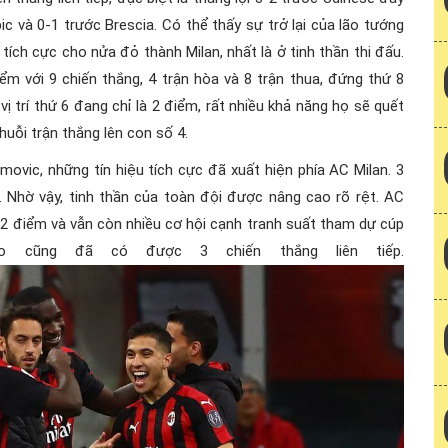
ic và 0-1 trước Brescia. Có thể thấy sự trở lại của lão tướng
tích cực cho nửa đỏ thành Milan, nhất là ở tinh thần thi đấu.
m với 9 chiến thắng, 4 trận hòa và 8 trận thua, đứng thứ 8
vị trí thứ 6 đang chỉ là 2 điểm, rất nhiều khả năng họ sẽ quết
huỗi trận thắng lên con số 4.
imovic, những tín hiệu tích cực đã xuất hiện phía AC Milan. 3
 Nhờ vậy, tinh thần của toàn đội được nâng cao rõ rệt. AC
2 điểm và vẫn còn nhiều cơ hội cạnh tranh suất tham dự cúp
o cũng đã có được 3 chiến thắng liên tiếp.