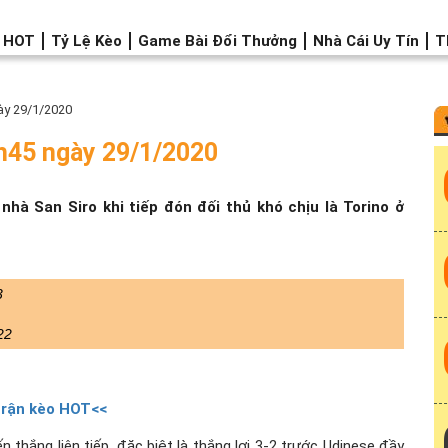
o HOT
Tỷ Lệ Kèo
Game Bài Đổi Thưởng
Nhà Cái Uy Tín
T
gày 29/1/2020
2h45 ngày 29/1/2020
hà San Siro khi tiếp đón đối thủ khó chịu là Torino ở
3
22
trận kèo HOT<<
 thắng liên tiếp, đặc biệt là thắng lợi 3-2 trước Udinese đầy