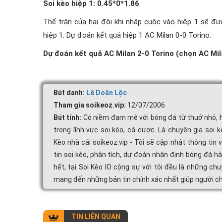
Soi kèo hiệp 1: 0.45*0*1.86
Thế trận của hai đội khi nhập cuộc vào hiệp 1 sẽ đư
hiệp 1. Dự đoán kết quả hiệp 1 AC Milan 0-0 Torino.
Dự đoán kết quả AC Milan 2-0 Torino (chọn AC Mil
Bút danh:
Lê Doãn Lộc
Tham gia soikeoz.vip:
12/07/2006
Bút tính:
Có niềm đam mê với bóng đá từ thuở nhỏ, 
trong lĩnh vực soi kèo, cá cược. Là chuyên gia soi 
Kèo nhà cái soikeoz.vip - Tôi sẽ cập nhật thông tin
tin soi kèo, phân tích, dự đoán nhận định bóng đá h
hết, tại Soi Kèo IO cộng sự với tôi đều là những ch
mang đến những bản tin chính xác nhất giúp người chơ
TIN LIÊN QUAN