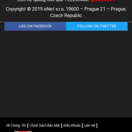
Copyright © 2019 eNet s.r.o, 19600 – Prague 21 – Prague,
Czech Republic
LIKE ON FACEBOOK
FOLLOW ON TWITTER
Về Chúng Tôi
Chính Sách Bảo Mật
Điều Khoản
Liên Hệ