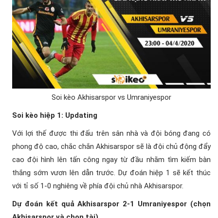
Soi kèo Akhisarspor vs Umraniyespor
Soi kèo hiệp 1: Updating
Với lợi thế được thi đấu trên sân nhà và đội bóng đang có
phong độ cao, chắc chắn Akhisarspor sẽ là đội chủ động đẩy
cao đội hình lên tấn công ngay từ đầu nhằm tìm kiếm bàn
thắng sớm vươn lên dẫn trước. Dự đoán hiệp 1 sẽ kết thúc
với tỉ số 1-0 nghiêng về phía đội chủ nhà Akhisarspor.
Dự đoán kết quả Akhisarspor 2-1 Umraniyespor (chọn
Akhisarspor và chọn tài).