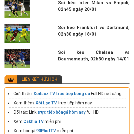
Soi kèo Inter Milan vs Empoli,
02h45 ngày 20/01
Soi kèo Frankfurt vs Dortmund,
02h30 ngày 18/01
Soi kèo Chelsea vs
Bournemouth, 02h30 ngày 14/01
LIÊN KẾT HỮU ÍCH
Giới thiệu:
Xoilacz TV truc tiep bong da
Full HD nét căng.
Xem thêm:
Xôi Lạc TV
trực tiếp hôm nay.
Đối tác: Link
trực tiếp bóngá hôm nay
full HD
Xem
Cakhia TV
miễn phí
Xem bóngá
90PhutTV
miễn phí