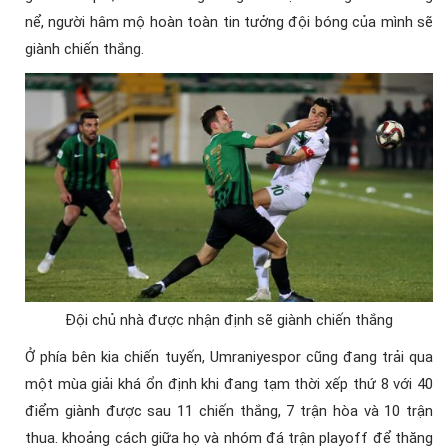
nể, người hâm mộ hoàn toàn tin tưởng đội bóng của mình sẽ
giành chiến thắng.
Đội chủ nhà được nhận định sẽ giành chiến thắng
Ở phía bên kia chiến tuyến, Umraniyespor cũng đang trải qua
một mùa giải khá ổn định khi đang tạm thời xếp thứ 8 với 40
điểm giành được sau 11 chiến thắng, 7 trận hòa và 10 trận
thua. khoảng cách giữa họ và nhóm đá trận playoff để thăng