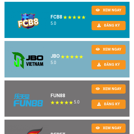
XEM NGAY
FCB8
5.0
ĐĂNG KÝ
XEM NGAY
JBO
5.0
ĐĂNG KÝ
XEM NGAY
FUN88
5.0
ĐĂNG KÝ
XEM NGAY