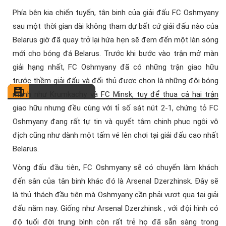
Phía bên kia chiến tuyến, tân binh của giải đấu FC Oshmyany
sau một thời gian dài không tham dự bất cứ giải đấu nào của
Belarus giờ đã quay trở lại hứa hẹn sẽ đem đến một làn sóng
mới cho bóng đá Belarus. Trước khi bước vào trận mở màn
giải hạng nhất, FC Oshmyany đã có những trận giao hữu
trước thềm giải đấu và đối thủ được chọn là những đội bóng
mạnh như Krumkachy và FC Minsk, tuy để thua cả hai trận
giao hữu nhưng đều cùng với tỉ số sát nút 2-1, chứng tỏ FC
Oshmyany đang rất tự tin và quyết tâm chinh phục ngôi vô
địch cũng như dành một tấm vé lên chơi tại giải đấu cao nhất
Belarus.
Vòng đấu đầu tiên, FC Oshmyany sẽ có chuyến làm khách
đến sân của tân binh khác đó là Arsenal Dzerzhinsk. Đây sẽ
là thủ thách đầu tiên mà Oshmyany cần phải vượt qua tại giải
đấu năm nay. Giống như Arsenal Dzerzhinsk , với đội hình có
độ tuổi đời trung bình còn rất trẻ họ đã sẵn sàng trong