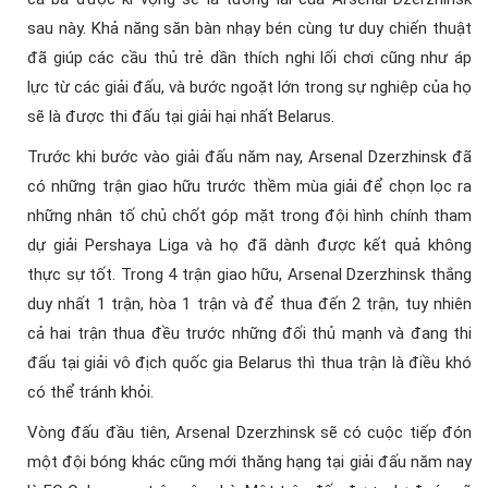
sau này. Khả năng săn bàn nhạy bén cùng tư duy chiến thuật
đã giúp các cầu thủ trẻ dần thích nghi lối chơi cũng như áp
lực từ các giải đấu, và bước ngoặt lớn trong sự nghiệp của họ
sẽ là được thi đấu tại giải hại nhất Belarus.
Trước khi bước vào giải đấu năm nay, Arsenal Dzerzhinsk đã
có những trận giao hữu trước thềm mùa giải để chọn lọc ra
những nhân tố chủ chốt góp mặt trong đội hình chính tham
dự giải Pershaya Liga và họ đã dành được kết quả không
thực sự tốt. Trong 4 trận giao hữu, Arsenal Dzerzhinsk thắng
duy nhất 1 trận, hòa 1 trận và để thua đến 2 trận, tuy nhiên
cả hai trận thua đều trước những đối thủ mạnh và đang thi
đấu tại giải vô địch quốc gia Belarus thì thua trận là điều khó
có thể tránh khỏi.
Vòng đấu đầu tiên, Arsenal Dzerzhinsk sẽ có cuộc tiếp đón
một đội bóng khác cũng mới thăng hạng tại giải đấu năm nay