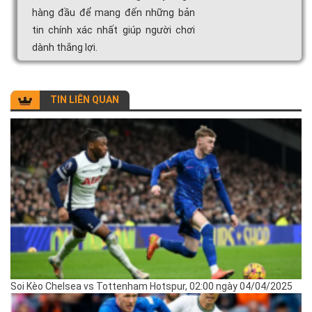
hàng đầu để mang đến những bản
tin chính xác nhất giúp người chơi
dành thắng lợi.
TIN LIÊN QUAN
Soi Kèo Chelsea vs Tottenham Hotspur, 02:00 ngày 04/04/2025