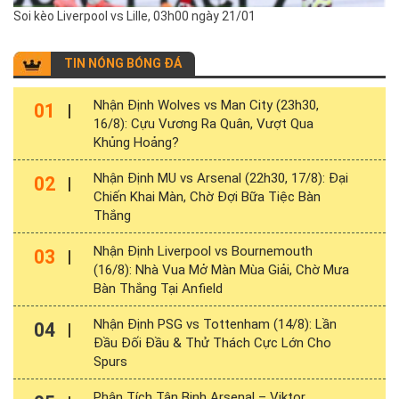
Soi kèo Liverpool vs Lille, 03h00 ngày 21/01
TIN NÓNG BÓNG ĐÁ
Nhận Định Wolves vs Man City (23h30,
01
16/8): Cựu Vương Ra Quân, Vượt Qua
Khủng Hoảng?
Nhận Định MU vs Arsenal (22h30, 17/8): Đại
02
Chiến Khai Màn, Chờ Đợi Bữa Tiệc Bàn
Thắng
Nhận Định Liverpool vs Bournemouth
03
(16/8): Nhà Vua Mở Màn Mùa Giải, Chờ Mưa
Bàn Thắng Tại Anfield
Nhận Định PSG vs Tottenham (14/8): Lần
04
Đầu Đối Đầu & Thử Thách Cực Lớn Cho
Spurs
Phân Tích Tân Binh Arsenal – Viktor