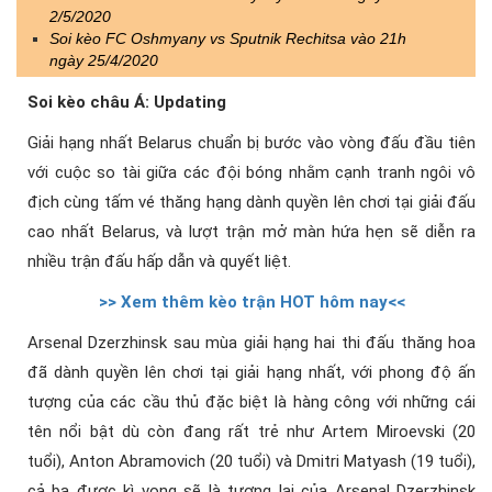
2/5/2020
Soi kèo FC Oshmyany vs Sputnik Rechitsa vào 21h
ngày 25/4/2020
Soi kèo châu Á: Updating
Giải hạng nhất Belarus chuẩn bị bước vào vòng đấu đầu tiên
với cuộc so tài giữa các đội bóng nhằm cạnh tranh ngôi vô
địch cùng tấm vé thăng hạng dành quyền lên chơi tại giải đấu
cao nhất Belarus, và lượt trận mở màn hứa hẹn sẽ diễn ra
nhiều trận đấu hấp dẫn và quyết liệt.
>> Xem thêm kèo trận HOT hôm nay<<
Arsenal Dzerzhinsk sau mùa giải hạng hai thi đấu thăng hoa
đã dành quyền lên chơi tại giải hạng nhất, với phong độ ấn
tượng của các cầu thủ đặc biệt là hàng công với những cái
tên nổi bật dù còn đang rất trẻ như Artem Miroevski (20
tuổi), Anton Abramovich (20 tuổi) và Dmitri Matyash (19 tuổi),
cả ba được kì vọng sẽ là tương lai của Arsenal Dzerzhinsk