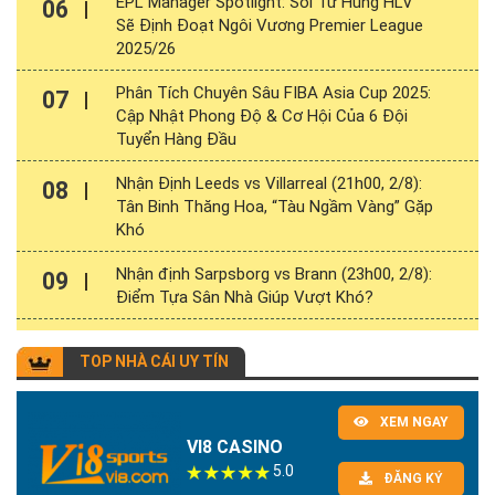
EPL Manager Spotlight: Soi Tứ Hùng HLV
06
Sẽ Định Đoạt Ngôi Vương Premier League
2025/26
Phân Tích Chuyên Sâu FIBA Asia Cup 2025:
07
Cập Nhật Phong Độ & Cơ Hội Của 6 Đội
Tuyển Hàng Đầu
Nhận Định Leeds vs Villarreal (21h00, 2/8):
08
Tân Binh Thăng Hoa, “Tàu Ngầm Vàng” Gặp
Khó
Nhận định Sarpsborg vs Brann (23h00, 2/8):
09
Điểm Tựa Sân Nhà Giúp Vượt Khó?
TOP NHÀ CÁI UY TÍN
XEM NGAY
VI8 CASINO
5.0
ĐĂNG KÝ