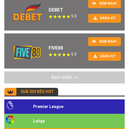
XEM NGAY
DEBET
5.0
ĐĂNG KÝ
XEM NGAY
FIVE88
5.0
ĐĂNG KÝ
Xem thêm >>
GIẢI SOI KÈO HOT
Premier League
Laliga