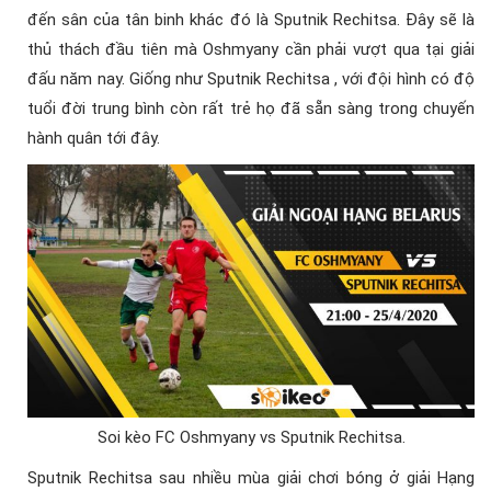
đến sân của tân binh khác đó là Sputnik Rechitsa. Đây sẽ là
thủ thách đầu tiên mà Oshmyany cần phải vượt qua tại giải
đấu năm nay. Giống như Sputnik Rechitsa , với đội hình có độ
tuổi đời trung bình còn rất trẻ họ đã sẵn sàng trong chuyến
hành quân tới đây.
Soi kèo FC Oshmyany vs Sputnik Rechitsa.
Sputnik Rechitsa sau nhiều mùa giải chơi bóng ở giải Hạng