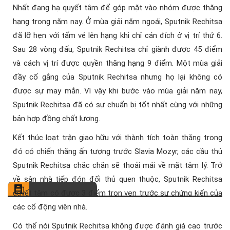
Nhất đang hạ quyết tâm để góp mặt vào nhóm được thăng
hạng trong năm nay. Ở mùa giải năm ngoái, Sputnik Rechitsa
đã lỡ hẹn với tấm vé lên hạng khi chỉ cán đích ở vị trí thứ 6.
Sau 28 vòng đấu, Sputnik Rechitsa chỉ giành được 45 điểm
và cách vị trí được quyền thăng hạng 9 điểm. Một mùa giải
đầy cố gắng của Sputnik Rechitsa nhưng họ lại không có
được sự may mắn. Vì vậy khi bước vào mùa giải năm nay,
Sputnik Rechitsa đã có sự chuẩn bị tốt nhất cùng với những
bản hợp đồng chất lượng.
Kết thúc loạt trận giao hữu với thành tích toàn thắng trong
đó có chiến thắng ấn tượng trước Slavia Mozyr, các cầu thủ
Sputnik Rechitsa chắc chắn sẽ thoải mái về mặt tâm lý. Trở
về sân nhà tiếp đón đối thủ quen thuộc, Sputnik Rechitsa
quyết tâm có được 3 điểm trọn vẹn trước sự chứng kiến của
các cổ động viên nhà.
Có thể nói Sputnik Rechitsa không được đánh giá cao trước