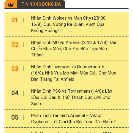
TIN NÓNG BÓNG ĐÁ
Nhận Định Wolves vs Man City (23h30,
01
16/8): Cựu Vương Ra Quân, Vượt Qua
Khủng Hoảng?
Nhận Định MU vs Arsenal (22h30, 17/8): Đại
02
Chiến Khai Màn, Chờ Đợi Bữa Tiệc Bàn
Thắng
Nhận Định Liverpool vs Bournemouth
03
(16/8): Nhà Vua Mở Màn Mùa Giải, Chờ Mưa
Bàn Thắng Tại Anfield
Nhận Định PSG vs Tottenham (14/8): Lần
04
Đầu Đối Đầu & Thử Thách Cực Lớn Cho
Spurs
Phân Tích Tân Binh Arsenal – Viktor
05
Gyökeres: Lời Giải Cho Bài Toán Dứt Điểm?