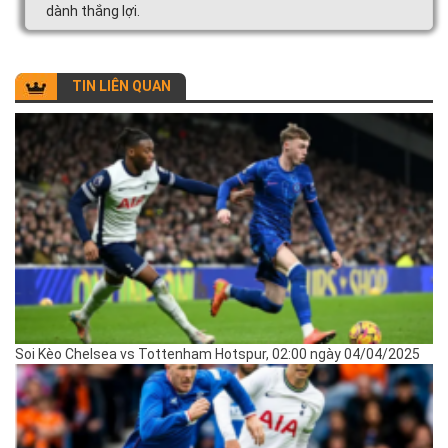
dành thắng lợi.
TIN LIÊN QUAN
Soi Kèo Chelsea vs Tottenham Hotspur, 02:00 ngày 04/04/2025