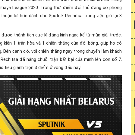
rshaya League 2020. Trong thời điểm đối thủ đang có phong
 thuận lợi hơn dành cho Sputnik Rechitsa trong việc giữ lại 3
ì được thành tích cực kì đáng kinh ngạc kể từ mùa giải trước.
g kiến 1 trận hòa và 1 chiến thắng của đội bóng, giúp họ có
g. Bên cạnh đó, với chiến thắng ngay trong chuyến làm khách
Rechitsa đã nâng chuỗi trận bất bại của mình lên con số 7,
ục tiêu giành trọn 3 điểm ở vòng đấu này.