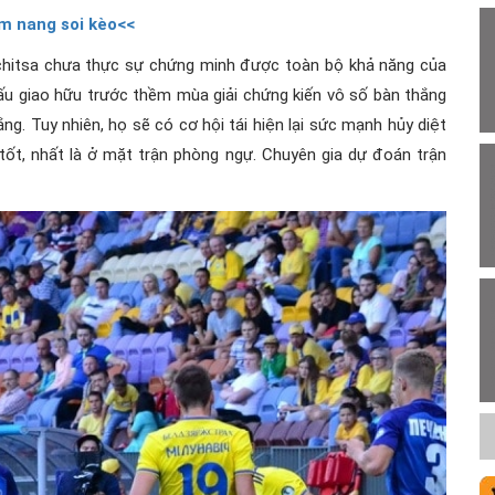
m nang soi kèo<<
Rechitsa chưa thực sự chứng minh được toàn bộ khả năng của
đấu giao hữu trước thềm mùa giải chứng kiến vô số bàn thắng
ng. Tuy nhiên, họ sẽ có cơ hội tái hiện lại sức mạnh hủy diệt
 tốt, nhất là ở mặt trận phòng ngự. Chuyên gia dự đoán trận