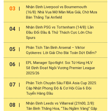
Nhận Định Liverpool vs Bournemouth
03
(16/8): Nhà Vua Mở Màn Mùa Giải, Chờ Mưa
Bàn Thắng Tại Anfield
Nhận Định PSG vs Tottenham (14/8): Lần
04
Đầu Đối Đầu & Thử Thách Cực Lớn Cho
Spurs
Phân Tích Tân Binh Arsenal – Viktor
05
Gyökeres: Lời Giải Cho Bài Toán Dứt Điểm?
EPL Manager Spotlight: Soi Tứ Hùng HLV
06
Sẽ Định Đoạt Ngôi Vương Premier League
2025/26
Phân Tích Chuyên Sâu FIBA Asia Cup 2025:
07
Cập Nhật Phong Độ & Cơ Hội Của 6 Đội
Tuyển Hàng Đầu
Nhận Định Leeds vs Villarreal (21h00, 2/8):
08
Tân Binh Thăng Hoa, “Tàu Ngầm Vàng” Gặp