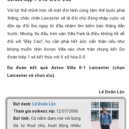
Với lợi thế nhỉnh hơn về mặt đội hình cùng tâm thế buộc phải
thắng, chắc chắn Leicester sẽ là đội chủ động nhập cuộc và
dồn ép đối thủ ngay từ đầu nhằm tìm kiếm bàn thắng dẫn
trước. Nhưng thi đấu trên sân Villa Park là điều không hề dễ
đối với “Bầy Cáo”, họ cần phải hết sức cẩn thận nếu như
không muốn nhìn Aston Villa vào chơi trận chung kết. Dự
đoán hiệp 1 sẽ kết thúc với tỉ số hòa 0-0.
Dự đoán kết quả Aston Villa 0-1 Leicester (chọn
Leicester và chọn xỉu).
Lê Doãn Lộc
Bút danh:
Lê Doãn Lộc
Tham gia soikeoz.vip:
12/07/2006
Bút tính:
Có niềm đam mê với bóng
đá từ thuở nhỏ, hoạt động nhiều