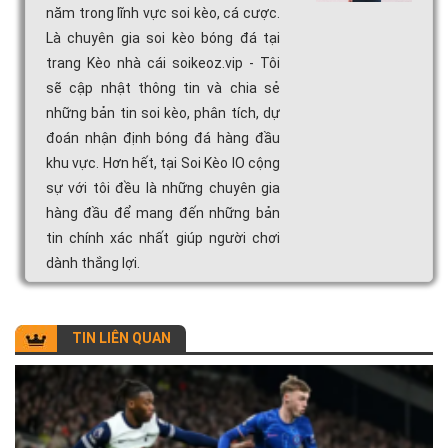
năm trong lĩnh vực soi kèo, cá cược.
Là chuyên gia soi kèo bóng đá tại
trang Kèo nhà cái soikeoz.vip - Tôi
sẽ cập nhật thông tin và chia sẻ
những bản tin soi kèo, phân tích, dự
đoán nhận định bóng đá hàng đầu
khu vực. Hơn hết, tại Soi Kèo IO cộng
sự với tôi đều là những chuyên gia
hàng đầu để mang đến những bản
tin chính xác nhất giúp người chơi
dành thắng lợi.
TIN LIÊN QUAN