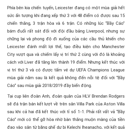
Phía bên kia chiến tuyến, Leicester đang có một mùa giải hết
sức ấn tượng khi đang xếp thứ 3 với 48 điểm có được sau 15
chiến thắng, 3 trận hòa và 6 trận. Có những lúc “Bầy Cáo”
bám đuổi rất sát đối với đội đầu bảng Liverpool, nhưng sự
chững lại và phong độ đi xuống của các cầu thủ khiến cho
Leicester đánh mất lợi thế, tạo điều kiện cho Manchester
City vượt qua và chiếm lấy vị trí thứ 2 cùng với đó là khoảng
cách với Liver đã tăng lên thành 19 điểm. Nhưng kết thúc với
vị trí thứ 3 và có được tấm vé dự UEFA Champions League
mùa giải năm sau là kết quả không đến nỗi tệ đối với “Bầy
Cáo” sau mùa giải 2018/2019 đầy biến động.
Tại cup liên đoàn Anh, đoàn quân của HLV Brendan Rodgers
sẽ đá trận bán kết lượt về trên sân Villa Park của Aston Villa
sau khi cả hai đã kết thúc với tỉ số 1-1. Phải rất vất vả “Bầy
Cáo” mới có thể gỡ hòa nhờ bàn thắng muộn màng của tiền
đạo vào sân từ băng ghế dự bị Kelechi Iheanacho, với kết quả