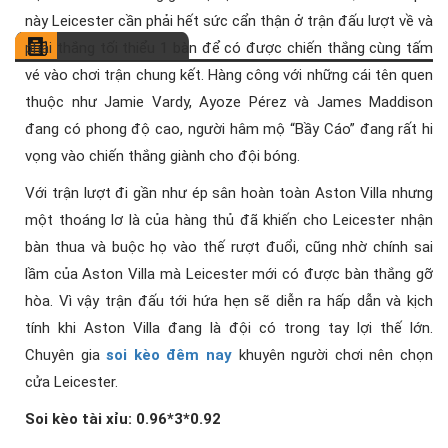
này Leicester cần phải hết sức cẩn thận ở trận đấu lượt về và
phải thắng tối thiểu 1 bàn để có được chiến thắng cùng tấm
vé vào chơi trận chung kết. Hàng công với những cái tên quen
thuộc như Jamie Vardy, Ayoze Pérez và James Maddison
đang có phong độ cao, người hâm mộ “Bầy Cáo” đang rất hi
vọng vào chiến thắng giành cho đội bóng.
Với trận lượt đi gần như ép sân hoàn toàn Aston Villa nhưng
một thoáng lơ là của hàng thủ đã khiến cho Leicester nhận
bàn thua và buộc họ vào thế rượt đuổi, cũng nhờ chính sai
lầm của Aston Villa mà Leicester mới có được bàn thắng gỡ
hòa. Vì vậy trận đấu tới hứa hẹn sẽ diễn ra hấp dẫn và kịch
tính khi Aston Villa đang là đội có trong tay lợi thế lớn.
Chuyên gia
soi kèo đêm nay
khuyên người chơi nên chọn
cửa Leicester.
Soi kèo tài xỉu: 0.96*3*0.92