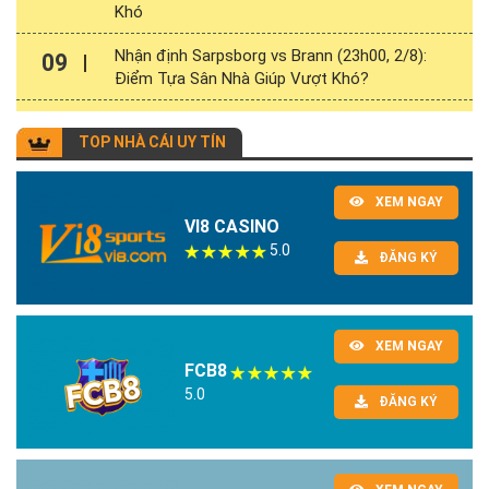
Khó
Nhận định Sarpsborg vs Brann (23h00, 2/8):
09
Điểm Tựa Sân Nhà Giúp Vượt Khó?
TOP NHÀ CÁI UY TÍN
XEM NGAY
VI8 CASINO
5.0
ĐĂNG KÝ
XEM NGAY
FCB8
5.0
ĐĂNG KÝ