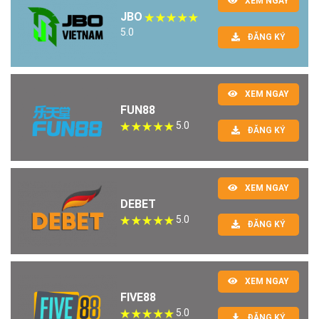
XEM NGAY
JBO
5.0
ĐĂNG KÝ
XEM NGAY
FUN88
5.0
ĐĂNG KÝ
XEM NGAY
DEBET
5.0
ĐĂNG KÝ
XEM NGAY
FIVE88
5.0
ĐĂNG KÝ