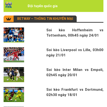
Đội tuyển quốc gia
BETWAY – THÔNG TIN KHUYẾN MẠI
Soi kèo Hoffenheim vs
Tottenham, 00h45 ngày 24/01
Soi kèo Liverpool vs Lille, 03h00
ngày 21/01
Soi kèo Inter Milan vs Empoli,
02h45 ngày 20/01
Soi kèo Frankfurt vs Dortmund,
02h30 ngày 18/01