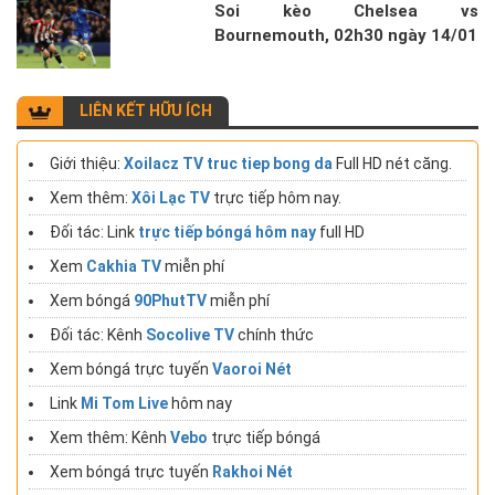
Soi kèo Chelsea vs
Bournemouth, 02h30 ngày 14/01
LIÊN KẾT HỮU ÍCH
Giới thiệu:
Xoilacz TV truc tiep bong da
Full HD nét căng.
Xem thêm:
Xôi Lạc TV
trực tiếp hôm nay.
Đối tác: Link
trực tiếp bóngá hôm nay
full HD
Xem
Cakhia TV
miễn phí
Xem bóngá
90PhutTV
miễn phí
Đối tác: Kênh
Socolive TV
chính thức
Xem bóngá trực tuyến
Vaoroi Nét
Link
Mi Tom Live
hôm nay
Xem thêm: Kênh
Vebo
trực tiếp bóngá
Xem bóngá trực tuyến
Rakhoi Nét