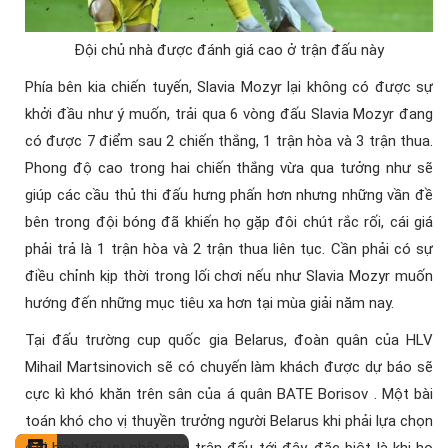
Đội chủ nhà được đánh giá cao ở trận đấu này
Phía bên kia chiến tuyến, Slavia Mozyr lại không có được sự
khởi đầu như ý muốn, trải qua 6 vòng đấu Slavia Mozyr đang
có được 7 điểm sau 2 chiến thắng, 1 trận hòa và 3 trận thua.
Phong độ cao trong hai chiến thắng vừa qua tưởng như sẽ
giúp các cầu thủ thi đấu hưng phấn hơn nhưng những vần đề
bên trong đội bóng đã khiến họ gặp đôi chút rắc rối, cái giá
phải trả là 1 trận hòa và 2 trận thua liên tục. Cần phải có sự
điều chỉnh kịp thời trong lối chơi nếu như Slavia Mozyr muốn
hướng đến những mục tiêu xa hơn tại mùa giải năm nay.
Tại đấu trường cup quốc gia Belarus, đoàn quân của HLV
Mihail Martsinovich sẽ có chuyến làm khách được dự báo sẽ
cực kì khó khăn trên sân của á quân BATE Borisov . Một bài
toán khó cho vị thuyền trưởng người Belarus khi phải lựa chọn