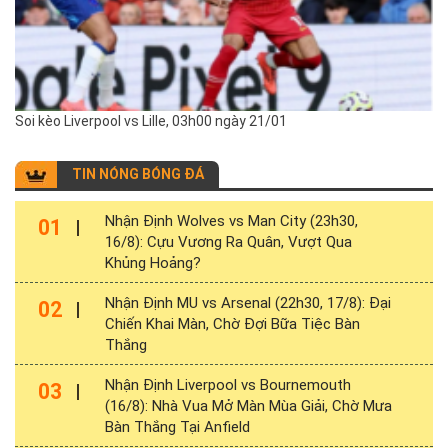
Soi kèo Liverpool vs Lille, 03h00 ngày 21/01
TIN NÓNG BÓNG ĐÁ
Nhận Định Wolves vs Man City (23h30,
01
16/8): Cựu Vương Ra Quân, Vượt Qua
Khủng Hoảng?
Nhận Định MU vs Arsenal (22h30, 17/8): Đại
02
Chiến Khai Màn, Chờ Đợi Bữa Tiệc Bàn
Thắng
Nhận Định Liverpool vs Bournemouth
03
(16/8): Nhà Vua Mở Màn Mùa Giải, Chờ Mưa
Bàn Thắng Tại Anfield