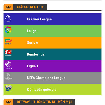
GIẢI SOI KÈO HOT
Premier League
Laliga
Serie A
Bundesliga
Ligue 1
UEFA Champions League
Đội tuyển quốc gia
BETWAY – THÔNG TIN KHUYẾN MẠI