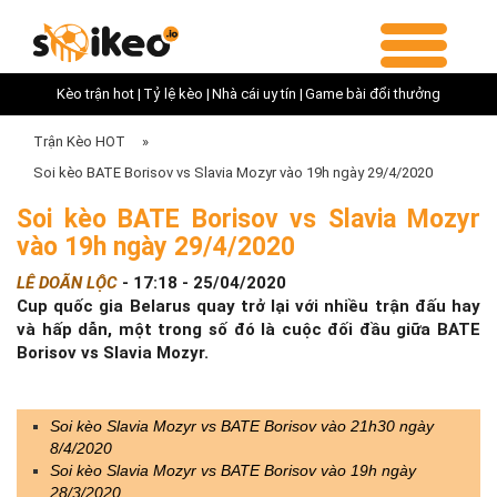
Kèo trận hot |
Tỷ lệ kèo |
Nhà cái uy tín |
Game bài đổi thưởng
Trận Kèo HOT
»
Soi kèo BATE Borisov vs Slavia Mozyr vào 19h ngày 29/4/2020
Soi kèo BATE Borisov vs Slavia Mozyr
vào 19h ngày 29/4/2020
LÊ DOÃN LỘC
-
17:18 - 25/04/2020
Cup quốc gia Belarus quay trở lại với nhiều trận đấu hay
và hấp dẫn, một trong số đó là cuộc đối đầu giữa BATE
Borisov vs Slavia Mozyr.
Soi kèo Slavia Mozyr vs BATE Borisov vào 21h30 ngày
8/4/2020
Soi kèo Slavia Mozyr vs BATE Borisov vào 19h ngày
28/3/2020