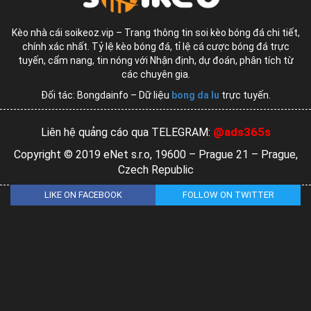
Kèo nhà cái soikeoz.vip – Trang thông tin soi kèo bóng đá chi tiết,
chính xác nhất. Tỷ lệ kèo bóng đá, tỉ lệ cá cược bóng đá trực
tuyến, cẩm nang, tin nóng với Nhận định, dự đoán, phân tích từ
các chuyên gia.
Đối tác: Bongdainfo – Dữ liệu
bong da lu
trực tuyến.
@ads365s
Liên hệ quảng cáo qua TELEGRAM:
Copyright © 2019 eNet s.r.o, 19600 – Prague 21 – Prague,
Czech Republic
LIKE ON FACEBOOK
FOLLOW ON TWITTER