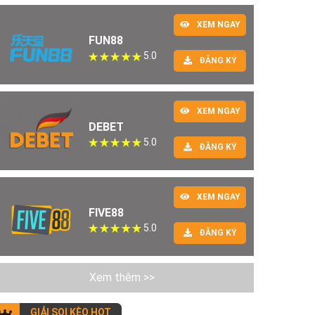
XEM NGAY
FUN88
5.0
ĐĂNG KÝ
XEM NGAY
DEBET
5.0
ĐĂNG KÝ
XEM NGAY
FIVE88
5.0
ĐĂNG KÝ
Xem thêm >>
GIẢI SOI KÈO HOT