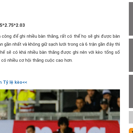
85*2.75*2.03
n công để ghi nhiều bàn thắng, rất có thể họ sẽ ghi được bàn
ận gần nhất và không giữ sạch lưới trong cà 6 trận gần đây thì
 thế sẽ có khá nhiều bàn thắng được ghi nên với kèo tổng số
ẽ có nhiều cơ hội thắng cuộc cao hơn.
 Tỷ lệ kèo<<