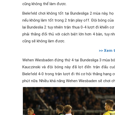
cũng không thể làm được.
Bielefeld chơi không tốt tại Bundesliga 2 mùa này, 
nếu không làm tốt trong 2 trận play off. Đội bóng c
lại Bundeslia 2 tuy nhiên trận thua 0-4 lượt đi khiến 
phải thắng đối thủ với cách biệt lớn hơn 4 bàn, tuy 
cũng sẽ không làm được.
>> Xem 
Wehen Wiesbaden đứng thứ 4 tại Bundesliga 3 mùa bón
Kauczinski và đội bóng này đã lọt đến trận đấu cuố
Bielefeld 4-0 trong trận lượt đi thì cơ hội thăng hạng
phút nữa. Nhiều khả năng Wehen Wiesbaden sẽ chơi ch