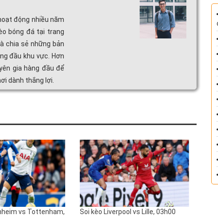
hoạt động nhiều năm
kèo bóng đá tại trang
 và chia sẻ những bản
àng đầu khu vực. Hơn
uyên gia hàng đầu để
i dành thắng lợi.
nheim vs Tottenham,
Soi kèo Liverpool vs Lille, 03h00