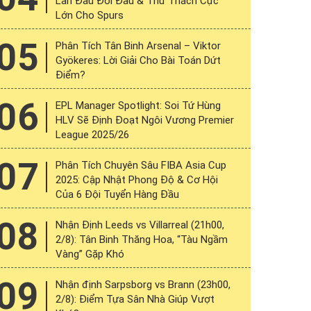
Lần Đầu Đối Đầu & Thử Thách Cực
Lớn Cho Spurs
05
Phân Tích Tân Binh Arsenal – Viktor
Gyökeres: Lời Giải Cho Bài Toán Dứt
Điểm?
06
EPL Manager Spotlight: Soi Tứ Hùng
HLV Sẽ Định Đoạt Ngôi Vương Premier
League 2025/26
07
Phân Tích Chuyên Sâu FIBA Asia Cup
2025: Cập Nhật Phong Độ & Cơ Hội
Của 6 Đội Tuyển Hàng Đầu
08
Nhận Định Leeds vs Villarreal (21h00,
2/8): Tân Binh Thăng Hoa, “Tàu Ngầm
Vàng” Gặp Khó
09
Nhận định Sarpsborg vs Brann (23h00,
2/8): Điểm Tựa Sân Nhà Giúp Vượt