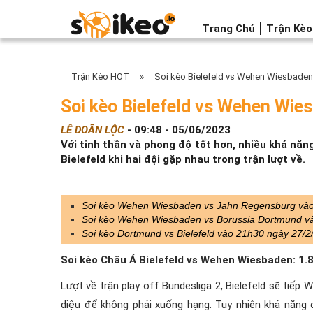
Trang Chủ
Trận Kè
Trận Kèo HOT
»
Soi kèo Bielefeld vs Wehen Wiesbaden
Soi kèo Bielefeld vs Wehen Wie
LÊ DOÃN LỘC
-
09:48 - 05/06/2023
Với tinh thần và phong độ tốt hơn, nhiều khả nă
Bielefeld khi hai đội gặp nhau trong trận lượt về.
Soi kèo Wehen Wiesbaden vs Jahn Regensburg vào
Soi kèo Wehen Wiesbaden vs Borussia Dortmund v
Soi kèo Dortmund vs Bielefeld vào 21h30 ngày 27/2
Soi kèo Châu Á Bielefeld vs Wehen Wiesbaden: 1.
Lượt về trận play off Bundesliga 2, Bielefeld sẽ tiế
diệu để không phải xuống hạng. Tuy nhiên khả năng đ