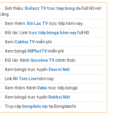
Giới thiệu:
Xoilacz TV truc tiep bong da
Full HD nét
căng.
Xem thêm:
Xôi Lạc TV
trực tiếp hôm nay.
Đối tác: Link
trực tiếp bóngá hôm nay
full HD
Xem
Cakhia TV
miễn phí
Xem bóngá
90PhutTV
miễn phí
Đối tác: Kênh
Socolive TV
chính thức
Xem bóngá trực tuyến
Vaoroi Nét
Link
Mi Tom Live
hôm nay
Xem thêm: Kênh
Vebo
trực tiếp bóngá
Xem bóngá trực tuyến
Rakhoi Nét
Truy cập
bongdalu vip
tại Bongdainfo