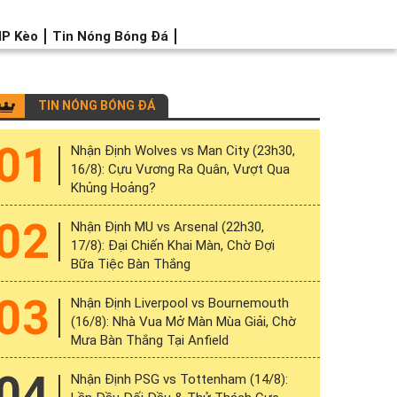
IP Kèo
Tin Nóng Bóng Đá
TIN NÓNG BÓNG ĐÁ
01
Nhận Định Wolves vs Man City (23h30,
16/8): Cựu Vương Ra Quân, Vượt Qua
Khủng Hoảng?
02
Nhận Định MU vs Arsenal (22h30,
17/8): Đại Chiến Khai Màn, Chờ Đợi
Bữa Tiệc Bàn Thắng
03
Nhận Định Liverpool vs Bournemouth
(16/8): Nhà Vua Mở Màn Mùa Giải, Chờ
Mưa Bàn Thắng Tại Anfield
04
Nhận Định PSG vs Tottenham (14/8):