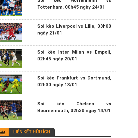
Soi kèo Hoffenheim vs
Tottenham, 00h45 ngày 24/01
Soi kèo Liverpool vs Lille, 03h00
ngày 21/01
Soi kèo Inter Milan vs Empoli,
02h45 ngày 20/01
Soi kèo Frankfurt vs Dortmund,
02h30 ngày 18/01
Soi kèo Chelsea vs
Bournemouth, 02h30 ngày 14/01
LIÊN KẾT HỮU ÍCH