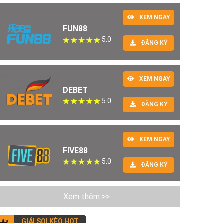
XEM NGAY
FUN88
5.0
ĐĂNG KÝ
XEM NGAY
DEBET
5.0
ĐĂNG KÝ
XEM NGAY
FIVE88
5.0
ĐĂNG KÝ
Xem thêm >>
GIẢI SOI KÈO HOT