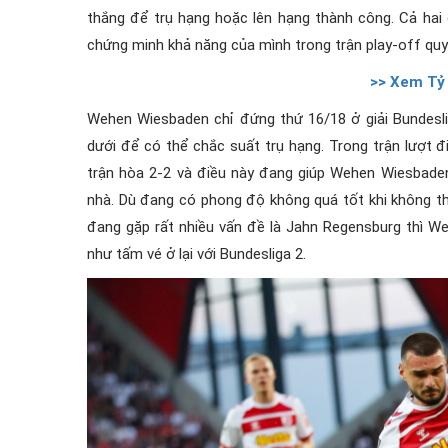
thắng để trụ hạng hoặc lên hạng thành công. Cả hai
chứng minh khả năng của mình trong trận play-off quy
>> Xem Tỷ 
Wehen Wiesbaden chỉ đứng thứ 16/18 ở giải Bundeslig
dưới để có thể chắc suất trụ hạng. Trong trận lượt
trận hòa 2-2 và điều này đang giúp Wehen Wiesbaden 
nhà. Dù đang có phong độ không quá tốt khi không t
đang gặp rất nhiều vấn đề là Jahn Regensburg thì W
như tấm vé ở lại với Bundesliga 2.