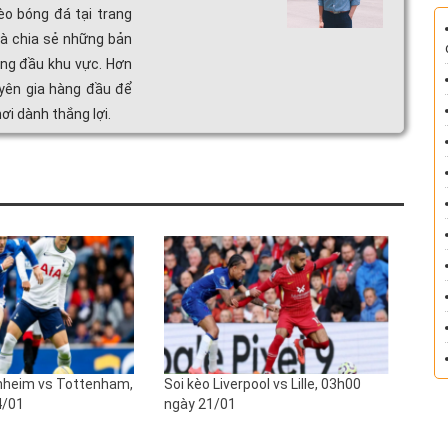
kèo bóng đá tại trang
 và chia sẻ những bản
àng đầu khu vực. Hơn
uyên gia hàng đầu để
i dành thắng lợi.
nheim vs Tottenham,
Soi kèo Liverpool vs Lille, 03h00
4/01
ngày 21/01