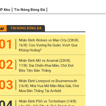
IP Kèo
Tin Nóng Bóng Đá
TIN NÓNG BÓNG ĐÁ
01
Nhận Định Wolves vs Man City (23h30,
16/8): Cựu Vương Ra Quân, Vượt Qua
Khủng Hoảng?
02
Nhận Định MU vs Arsenal (22h30,
17/8): Đại Chiến Khai Màn, Chờ Đợi
Bữa Tiệc Bàn Thắng
03
Nhận Định Liverpool vs Bournemouth
(16/8): Nhà Vua Mở Màn Mùa Giải, Chờ
Mưa Bàn Thắng Tại Anfield
04
Nhận Định PSG vs Tottenham (14/8):