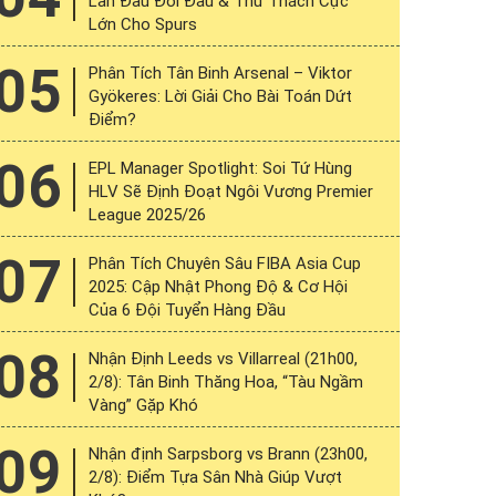
Lần Đầu Đối Đầu & Thử Thách Cực
Lớn Cho Spurs
05
Phân Tích Tân Binh Arsenal – Viktor
Gyökeres: Lời Giải Cho Bài Toán Dứt
Điểm?
06
EPL Manager Spotlight: Soi Tứ Hùng
HLV Sẽ Định Đoạt Ngôi Vương Premier
League 2025/26
07
Phân Tích Chuyên Sâu FIBA Asia Cup
2025: Cập Nhật Phong Độ & Cơ Hội
Của 6 Đội Tuyển Hàng Đầu
08
Nhận Định Leeds vs Villarreal (21h00,
2/8): Tân Binh Thăng Hoa, “Tàu Ngầm
Vàng” Gặp Khó
09
Nhận định Sarpsborg vs Brann (23h00,
2/8): Điểm Tựa Sân Nhà Giúp Vượt