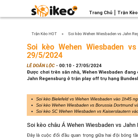
Trang Chủ
Trận Kè
Trận Kèo HOT
»
Soi kèo Wehen Wiesbaden vs Jahn Reg
Soi kèo Wehen Wiesbaden vs
29/5/2024
LÊ DOÃN LỘC
-
00:10 - 27/05/2024
Được chơi trên sân nhà, Wehen Wiesbaden đang có
Jahn Regensburg ở trận play off trụ hạng Bundesl
Soi kèo Bielefeld vs Wehen Wiesbaden vào 1h45 ng
Soi kèo Wehen Wiesbaden vs Borussia Dortmund v
Soi kèo SC Wehen Wiesbaden vs Kaiserslautern và
Soi kèo châu Á Wehen Wiesbaden vs Jahn 
Đây là cuộc đối đầu quan trọng giữa hai đội bóng tầm