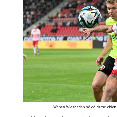
Wehen Wiesbaden sẽ có được chiến t