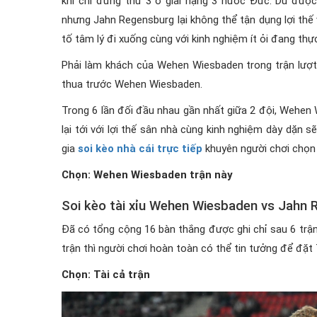
khi chỉ đứng thứ 3 ở giải hạng 3 nước Đức. Dù được
nhưng Jahn Regensburg lại không thể tận dụng lợi thế v
tố tâm lý đi xuống cùng với kinh nghiệm ít ỏi đang thự
Phải làm khách của Wehen Wiesbaden trong trận lượt
thua trước Wehen Wiesbaden.
Trong 6 lần đối đầu nhau gần nhất giữa 2 đội, Wehen
lại tới với lợi thế sân nhà cùng kinh nghiệm dày dặn
gia
soi kèo nhà cái trực tiếp
khuyên người chơi chọn
Chọn: Wehen Wiesbaden trận này
Soi kèo tài xỉu Wehen Wiesbaden vs Jahn 
Đã có tổng cộng 16 bàn thắng được ghi chỉ sau 6 trận 
trận thì người chơi hoàn toàn có thể tin tưởng để đặt 
Chọn: Tài cả trận