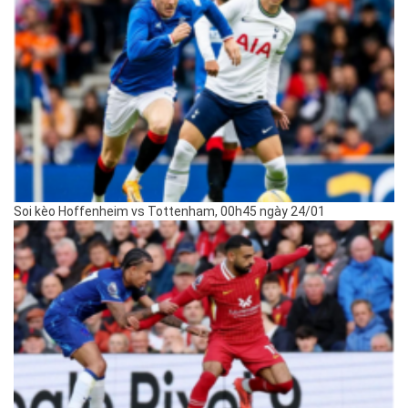
Soi kèo Hoffenheim vs Tottenham, 00h45 ngày 24/01