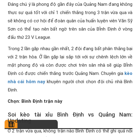
Đáng chú ý là phong độ gần đây của Quảng Nam đang không
thực sự quá tốt với chỉ 1 chiến thắng trong 3 trận vừa qua và
sẽ không có cơ hội để đoàn quân của huấn luyện viên Văn Sỹ
Sơn có thể tạo nên bất ngờ trên sân của BÌnh Định ở vòng
đấu thứ 23 V League.
Trong 2 lần gặp nhau gần nhất, 2 đội đang bất phân thắng bại
với 2 trận hòa. Ở lần gặp lại sắp tới với sự chênh lệch lớn về
mặt phong độ và còn được chơi trên sân nhà sẽ giúp BÌnh
Định có được chiến thắng trước Quảng Nam. Chuyên gia
kèo
nhà cái hôm nay
khuyên người chơi chọn đội chủ nhà Bình
Định.
Chọn: Bình Định trận này
Soi kèo tài xỉu Bình Định vs Quảng Nam:
Updating
Ở 2 trận vừa qua, không trận nào Bình Định có thể ghi quá nổi