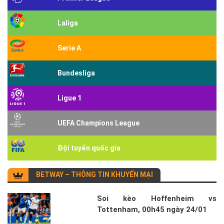
Laliga
Serie A
Bundesliga
Ligue 1
UEFA Champions League
Đội tuyển quốc gia
BETWAY – THÔNG TIN KHUYẾN MẠI
Soi kèo Hoffenheim vs
Tottenham, 00h45 ngày 24/01