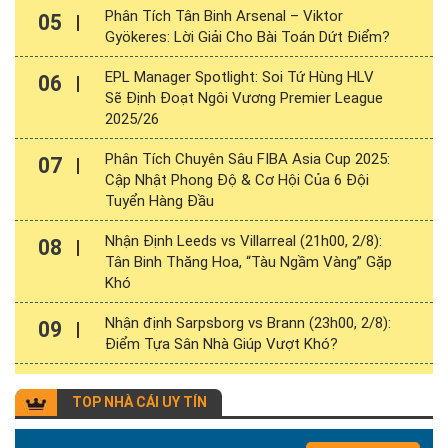
Phân Tích Tân Binh Arsenal – Viktor
05
Gyökeres: Lời Giải Cho Bài Toán Dứt Điểm?
EPL Manager Spotlight: Soi Tứ Hùng HLV
06
Sẽ Định Đoạt Ngôi Vương Premier League
2025/26
Phân Tích Chuyên Sâu FIBA Asia Cup 2025:
07
Cập Nhật Phong Độ & Cơ Hội Của 6 Đội
Tuyển Hàng Đầu
Nhận Định Leeds vs Villarreal (21h00, 2/8):
08
Tân Binh Thăng Hoa, “Tàu Ngầm Vàng” Gặp
Khó
Nhận định Sarpsborg vs Brann (23h00, 2/8):
09
Điểm Tựa Sân Nhà Giúp Vượt Khó?
TOP NHÀ CÁI UY TÍN