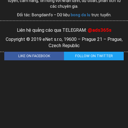
tuyến, cẩm nang, tin nóng với Nhận định, dự đoán, phân tích từ
các chuyên gia.
Đối tác: Bongdainfo – Dữ liệu
bong da lu
trực tuyến.
@ads365s
Liên hệ quảng cáo qua TELEGRAM:
Copyright © 2019 eNet s.r.o, 19600 – Prague 21 – Prague,
Czech Republic
LIKE ON FACEBOOK
FOLLOW ON TWITTER