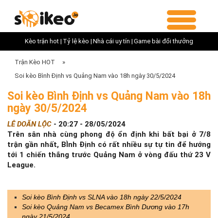
Kèo trận hot |
Tỷ lệ kèo |
Nhà cái uy tín |
Game bài đổi thưởng
Trận Kèo HOT
»
Soi kèo Bình Định vs Quảng Nam vào 18h ngày 30/5/2024
Soi kèo Bình Định vs Quảng Nam vào 18h
ngày 30/5/2024
LÊ DOÃN LỘC
-
20:27 - 28/05/2024
Trên sân nhà cùng phong độ ổn định khi bất bại ở 7/8
trận gần nhất, BÌnh Định có rất nhiều sự tự tin để hướng
tới 1 chiến thắng trước Quảng Nam ở vòng đấu thứ 23 V
League.
Soi kèo Bình Định vs SLNA vào 18h ngày 22/5/2024
Soi kèo Quảng Nam vs Becamex Bình Dương vào 17h
ngày 21/5/2024