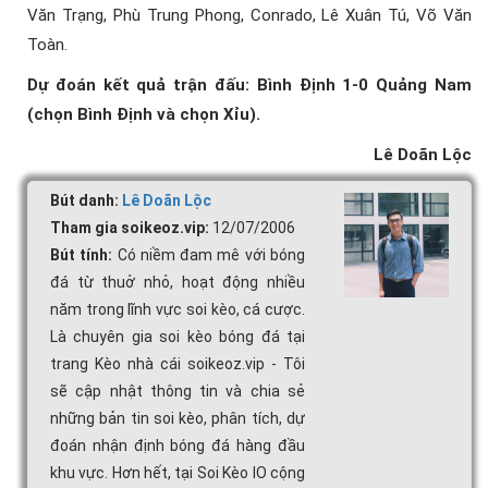
Văn Trạng, Phù Trung Phong, Conrado, Lê Xuân Tú, Võ Văn
Toàn.
Dự đoán kết quả trận đấu: Bình Định 1-0 Quảng Nam
(chọn Bình Định và chọn Xỉu).
Lê Doãn Lộc
Bút danh:
Lê Doãn Lộc
Tham gia soikeoz.vip:
12/07/2006
Bút tính:
Có niềm đam mê với bóng
đá từ thuở nhỏ, hoạt động nhiều
năm trong lĩnh vực soi kèo, cá cược.
Là chuyên gia soi kèo bóng đá tại
trang Kèo nhà cái soikeoz.vip - Tôi
sẽ cập nhật thông tin và chia sẻ
những bản tin soi kèo, phân tích, dự
đoán nhận định bóng đá hàng đầu
khu vực. Hơn hết, tại Soi Kèo IO cộng