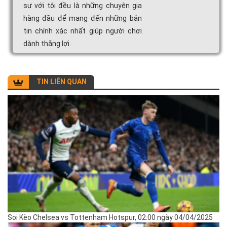
sự với tôi đều là những chuyên gia
hàng đầu để mang đến những bản
tin chính xác nhất giúp người chơi
dành thắng lợi.
TIN LIÊN QUAN
Soi Kèo Chelsea vs Tottenham Hotspur, 02:00 ngày 04/04/2025