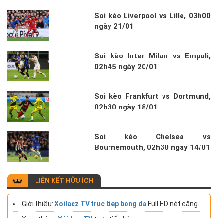
Soi kèo Liverpool vs Lille, 03h00
ngày 21/01
Soi kèo Inter Milan vs Empoli,
02h45 ngày 20/01
Soi kèo Frankfurt vs Dortmund,
02h30 ngày 18/01
Soi kèo Chelsea vs
Bournemouth, 02h30 ngày 14/01
LIÊN KẾT HỮU ÍCH
Giới thiệu:
Xoilacz TV truc tiep bong da
Full HD nét căng.