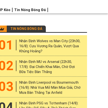
IP Kèo
Tin Nóng Bóng Đá
TIN NÓNG BÓNG ĐÁ
01
Nhận Định Wolves vs Man City (23h30,
16/8): Cựu Vương Ra Quân, Vượt Qua
Khủng Hoảng?
02
Nhận Định MU vs Arsenal (22h30,
17/8): Đại Chiến Khai Màn, Chờ Đợi
Bữa Tiệc Bàn Thắng
03
Nhận Định Liverpool vs Bournemouth
(16/8): Nhà Vua Mở Màn Mùa Giải, Chờ
Mưa Bàn Thắng Tại Anfield
04
Nhận Định PSG vs Tottenham (14/8):