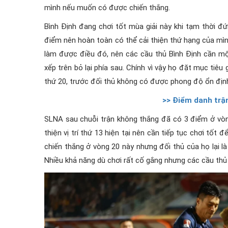
mình nếu muốn có được chiến thắng.
Bình Định đang chơi tốt mùa giải này khi tạm thời đ
điểm nên hoàn toàn có thể cải thiện thứ hạng của mìn
làm được điều đó, nên các cầu thủ Bình Định cần mộ
xếp trên bỏ lại phía sau. Chính vì vậy họ đặt mục tiê
thứ 20, trước đối thủ không có được phong độ ổn định 
>> Điểm danh trậ
SLNA sau chuỗi trận không thắng đã có 3 điểm ở vòn
thiện vị trí thứ 13 hiện tại nên cần tiếp tục chơi tốt 
chiến thắng ở vòng 20 này nhưng đối thủ của họ lại l
Nhiều khả năng dù chơi rất cố gắng nhưng các cầu thủ 