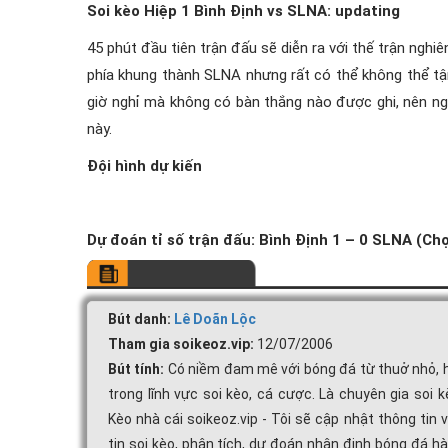
Soi kèo Hiệp 1 Bình Định vs SLNA: updating
45 phút đầu tiên trận đấu sẽ diễn ra với thế trận nghiê
phía khung thành SLNA nhưng rất có thể không thể tậ
giờ nghỉ mà không có bàn thắng nào được ghi, nên n
này.
Đội hình dự kiến
Dự đoán tỉ số trận đấu: Bình Định 1 – 0 SLNA (Chọ
Bút danh:
Lê Doãn Lộc
Tham gia soikeoz.vip:
12/07/2006
Bút tính:
Có niềm đam mê với bóng đá từ thuở nhỏ, 
trong lĩnh vực soi kèo, cá cược. Là chuyên gia soi 
Kèo nhà cái soikeoz.vip - Tôi sẽ cập nhật thông tin
tin soi kèo, phân tích, dự đoán nhận định bóng đá h