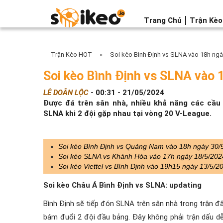
Trang Chủ
Trận Kè
Trận Kèo HOT
»
Soi kèo Bình Định vs SLNA vào 18h ng
Soi kèo Bình Định vs SLNA vào 
LÊ DOÃN LỘC
-
00:31 - 21/05/2024
Được đá trên sân nhà, nhiều khả năng các cầu 
SLNA khi 2 đội gặp nhau tại vòng 20 V-League.
Soi kèo Bình Định vs Quảng Nam vào 18h ngày 30/
Soi kèo SLNA vs Khánh Hòa vào 17h ngày 18/5/202
Soi kèo Viettel vs Bình Định vào 19h15 ngày 13/5/2
Soi kèo Châu Á Bình Định vs SLNA: updating
Bình Định sẽ tiếp đón SLNA trên sân nhà trong trận đ
bám đuổi 2 đội đầu bảng. Đây không phải trận dấu d