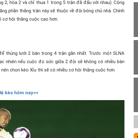
g 2, hòa 2 và chỉ thua 1 trong 5 trận đã đấu với nhau). Cộng
 năng phần thắng trận này sẽ thuộc về đội bóng chủ nhà. Chính
ì cơ hội thắng cuộc cao hơn.
ỉ để thủng lưới 2 bàn trong 4 trận gần nhất. Trước một SLNA
gạc nhiên nếu cuộc đọ sức giữa 2 đội sẽ không có nhiều bàn
 nên chọn kèo Xỉu thì sẽ có nhiều cơ hội thắng cuộc hơn.
lệ kèo hôm nay<<