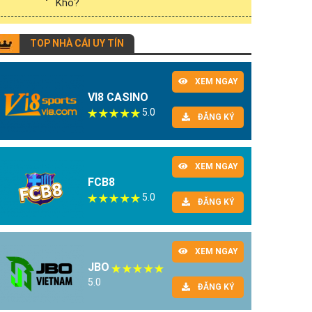
Khó?
TOP NHÀ CÁI UY TÍN
XEM NGAY
VI8 CASINO
5.0
ĐĂNG KÝ
XEM NGAY
FCB8
5.0
ĐĂNG KÝ
XEM NGAY
JBO
5.0
ĐĂNG KÝ