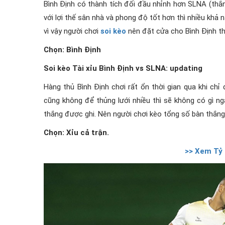
Bình Định có thành tích đối đầu nhỉnh hơn SLNA (thắn
với lợi thế sân nhà và phong độ tốt hơn thì nhiều khả
vì vậy người chơi
soi kèo
nên đặt cửa cho Bình Định th
Chọn: Bình Định
Soi kèo Tài xỉu Bình Định vs SLNA: updating
Hàng thủ Bình Định chơi rất ổn thời gian qua khi ch
cũng không để thủng lưới nhiều thì sẽ không có gì n
thắng được ghi. Nên người chơi kèo tổng số bàn thắng
Chọn: Xỉu cả trận.
>> Xem Tỷ 