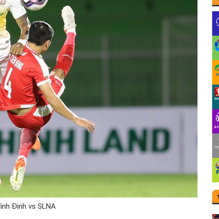
Bình Định vs SLNA