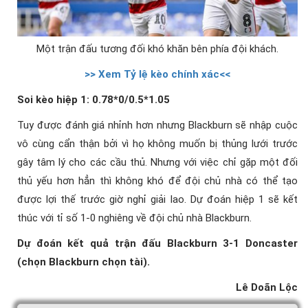
Một trận đấu tương đối khó khăn bên phía đội khách.
>> Xem Tỷ lệ kèo chính xác<<
Soi kèo hiệp 1: 0.78*0/0.5*1.05
Tuy được đánh giá nhỉnh hơn nhưng Blackburn sẽ nhập cuộc
vô cùng cẩn thận bởi vì họ không muốn bị thủng lưới trước
gây tâm lý cho các cầu thủ. Nhưng với việc chỉ gặp một đối
thủ yếu hơn hẳn thì không khó để đội chủ nhà có thể tạo
được lợi thế trước giờ nghỉ giải lao. Dự đoán hiệp 1 sẽ kết
thúc với tỉ số 1-0 nghiêng về đội chủ nhà Blackburn.
Dự đoán kết quả trận đấu Blackburn 3-1 Doncaster
(chọn Blackburn chọn tài).
Lê Doãn Lộc