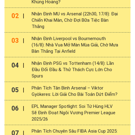
Khủng Hoảng?
Nhận Định MU vs Arsenal (22h30, 17/8): Đại
02
Chiến Khai Màn, Chờ Đợi Bữa Tiệc Bàn
Thắng
Nhận Định Liverpool vs Bournemouth
03
(16/8): Nhà Vua Mở Màn Mùa Giải, Chờ Mưa
Bàn Thắng Tại Anfield
Nhận Định PSG vs Tottenham (14/8): Lần
04
Đầu Đối Đầu & Thử Thách Cực Lớn Cho
Spurs
Phân Tích Tân Binh Arsenal – Viktor
05
Gyökeres: Lời Giải Cho Bài Toán Dứt Điểm?
EPL Manager Spotlight: Soi Tứ Hùng HLV
06
Sẽ Định Đoạt Ngôi Vương Premier League
2025/26
Phân Tích Chuyên Sâu FIBA Asia Cup 2025:
07