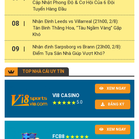
Cập Nhật Phong Độ & Cơ Hội Của 6 Đội
Tuyển Hàng Đầu
Nhận Định Leeds vs Villarreal (21h00, 2/8):
08
Tân Binh Thăng Hoa, “Tàu Ngầm Vàng” Gặp
Khó
Nhận định Sarpsborg vs Brann (23h00, 2/8):
09
Điểm Tựa Sân Nhà Giúp Vượt Khó?
TOP NHÀ CÁI UY TÍN
XEM NGAY
VI8 CASINO
5.0
ĐĂNG KÝ
XEM NGAY
FCB8