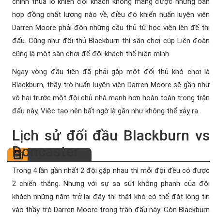
chính thua lỗ khiến đội khách không mang được những bản
hợp đồng chất lượng nào về, điều đó khiến huấn luyện viên
Darren Moore phải đôn những cầu thủ từ học viện lên để thi
đấu. Cũng như đối thủ Blackburn thì sân chơi cúp Liên đoàn
cũng là một sân chơi để đội khách thể hiện mình.
Ngay vòng đầu tiên đã phải gặp một đối thủ khó chơi là
Blackburn, thầy trò huấn luyện viên Darren Moore sẽ gần như
vô hại trước một đội chủ nhà mạnh hơn hoàn toàn trong trận
đấu này, Việc tạo nên bất ngờ là gần như không thể xảy ra.
Lịch sử đối đầu Blackburn vs
Doncaster
Trong 4 lần gần nhất 2 đội gặp nhau thì mỗi đội đều có được
2 chiến thắng. Nhưng với sự sa sút không phanh của đội
khách những năm trở lại đây thì thật khó có thể đặt lòng tin
vào thầy trò Darren Moore trong trận đấu này. Còn Blackburn