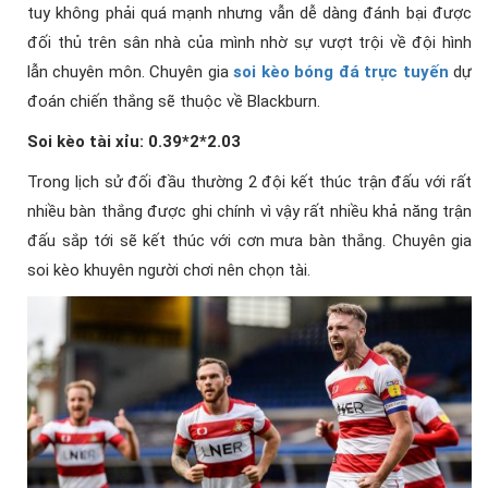
tuy không phải quá mạnh nhưng vẫn dễ dàng đánh bại được
đối thủ trên sân nhà của mình nhờ sự vượt trội về đội hình
lẫn chuyên môn. Chuyên gia
soi kèo bóng đá trực tuyến
dự
đoán chiến thắng sẽ thuộc về Blackburn.
Soi kèo tài xỉu: 0.39*2*2.03
Trong lịch sử đối đầu thường 2 đội kết thúc trận đấu với rất
nhiều bàn thắng được ghi chính vì vậy rất nhiều khả năng trận
đấu sắp tới sẽ kết thúc với cơn mưa bàn thắng. Chuyên gia
soi kèo khuyên người chơi nên chọn tài.