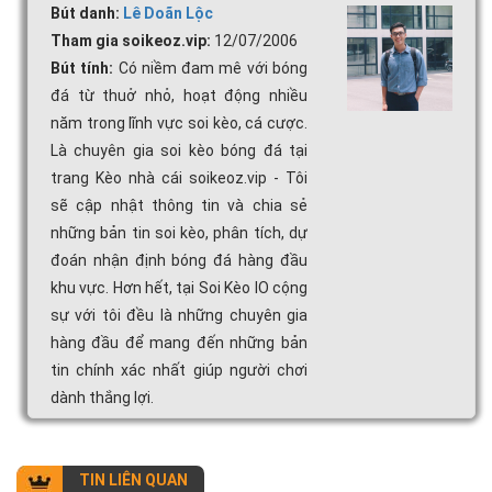
Bút danh:
Lê Doãn Lộc
Tham gia soikeoz.vip:
12/07/2006
Bút tính:
Có niềm đam mê với bóng
đá từ thuở nhỏ, hoạt động nhiều
năm trong lĩnh vực soi kèo, cá cược.
Là chuyên gia soi kèo bóng đá tại
trang Kèo nhà cái soikeoz.vip - Tôi
sẽ cập nhật thông tin và chia sẻ
những bản tin soi kèo, phân tích, dự
đoán nhận định bóng đá hàng đầu
khu vực. Hơn hết, tại Soi Kèo IO cộng
sự với tôi đều là những chuyên gia
hàng đầu để mang đến những bản
tin chính xác nhất giúp người chơi
dành thắng lợi.
TIN LIÊN QUAN