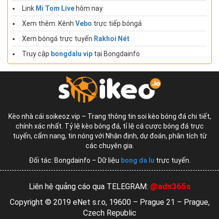
Link
Mi Tom Live
hôm nay
Xem thêm: Kênh
Vebo
trực tiếp bóngá
Xem bóngá trực tuyến
Rakhoi Nét
Truy cập
bongdalu vip
tại Bongdainfo
Kèo nhà cái soikeoz.vip – Trang thông tin soi kèo bóng đá chi tiết,
chính xác nhất. Tỷ lệ kèo bóng đá, tỉ lệ cá cược bóng đá trực
tuyến, cẩm nang, tin nóng với Nhận định, dự đoán, phân tích từ
các chuyên gia.
Đối tác: Bongdainfo – Dữ liệu
bong da lu
trực tuyến.
@ads365s
Liên hệ quảng cáo qua TELEGRAM:
Copyright © 2019 eNet s.r.o, 19600 – Prague 21 – Prague,
Czech Republic