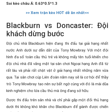
Soi kèo châu Á: 0.63*0.5*1.3
>> Xem trận kèo HOT dễ ăn nhất<<
Blackburn vs Doncaster: Đội
khách dừng bước
Đội chủ nhà Blackburn hiện đang thi đấu tại giải hạng nhất
nước Anh dưới sự dẫn dắt của Tony Mowbray. Với một đội
hình đa số toàn cầu thủ trẻ và không mấy tên tuổi khiến cho
đội chủ nhà đã vắng mặt tại sân chơi Ngoại hạng Anh đã từ
rất lâu và phải rất chật vật ở giải hạng nhất những năm vừa
qua. Tại sân chơi cúp Liên đoàn năm nay sẽ là cơ hội để thầy
trò Tony Mowbray tạo nên sự bất ngờ cùng với đó là mài dũa
kinh nghiệm cho lứa cầu thủ mà ông đang sở hữu.
Được thi đấu trên sân nhà và chỉ phải gặp một đối thủ hạng
dưới thì không khó khăn cho Blackburn để giành được chiến