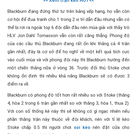
>> Xem trận kèo HOT<<
Blackburn đang đứng thứ tư trên bảng xếp hạng, họ vẫn còn
cơ hội để đua tranh cho 1 trong 2 vị trí dẫn đầu nhưng vẫn có
thể bị rơi ra ngoài top 6 đội dẫn đầu nên mùa giải với thầy trò
HLV Jon Dahl Tomasson vẫn còn rất căng thẳng. Phong độ
của các cầu thủ Blackburn đang rất ổn khi thắng cả 4 trận
gần nhất, đây là cơ sở để họ nghĩ về một kết quả tích cực
vào cuối mùa và với phong đội này thì Blackburn hướng đến
một chiến thắng nữa ở vòng 36. Trước đối thủ Stoke chơi
không ổn định thì nhiều khả năng Blackburn sẽ có được 3
điểm ra về.
Blackburn có phong độ tốt hơn rất nhiều so với Stoke (thắng
4, hòa 2 trong 6 trận gần nhất so với thắng 3, hòa 1, thua 2).
Với con số thống kê này thì sẽ không có gì ngạc nhiên nếu
phần thắng trận này thuộc về đội khách, nên với tỉ lệ kèo
Stoke chấp 0.5 thì người chơi
soi kèo
nên đặt cửa cho