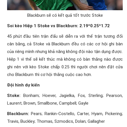
Blackburn sẽ có kết quả tốt trước Stoke
Soi kèo Hiệp 1 Stoke vs Blackburn: 2.19*0.25*1.72
45 phút đầu tiên trận đấu sẽ diễn ra với thế trận tương đối
cân bằng, cả Stoke và Blackburn đều có các cơ hội ghi bàn
của riêng mình nhưng khả năng không đội nào tận dụng được.
Hiệp 1 vì thế sẽ kết thúc mà không có bàn thắng nào được
ghi nên với kèo Stoke chấp 0.25 thì người chơi nên đặt cửa
cho Blackburn thì cơ hội thắng cuộc cao hơn.
Đội hình dự kiến
Stoke:
Bonham; Hoever, Jagielka, Fox, Sterling; Pearson,
Laurent; Brown, Smallbone, Campbell; Gayle
Blackburn:
Pears; Rankin-Costello, Carter, Hyam, Pickering;
Travis, Buckley; Thomas, Szmodics, Dolan; Gallagher