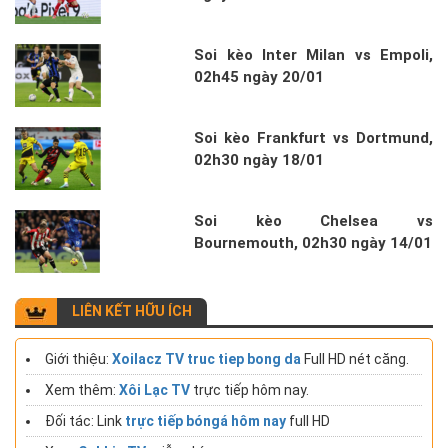
Soi kèo Inter Milan vs Empoli,
02h45 ngày 20/01
Soi kèo Frankfurt vs Dortmund,
02h30 ngày 18/01
Soi kèo Chelsea vs
Bournemouth, 02h30 ngày 14/01
LIÊN KẾT HỮU ÍCH
Giới thiệu:
Xoilacz TV truc tiep bong da
Full HD nét căng.
Xem thêm:
Xôi Lạc TV
trực tiếp hôm nay.
Đối tác: Link
trực tiếp bóngá hôm nay
full HD