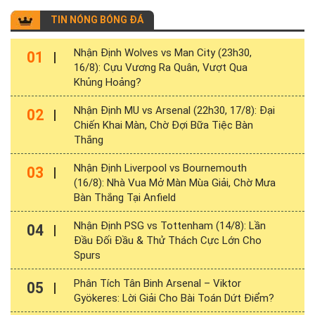
TIN NÓNG BÓNG ĐÁ
Nhận Định Wolves vs Man City (23h30,
01
16/8): Cựu Vương Ra Quân, Vượt Qua
Khủng Hoảng?
Nhận Định MU vs Arsenal (22h30, 17/8): Đại
02
Chiến Khai Màn, Chờ Đợi Bữa Tiệc Bàn
Thắng
Nhận Định Liverpool vs Bournemouth
03
(16/8): Nhà Vua Mở Màn Mùa Giải, Chờ Mưa
Bàn Thắng Tại Anfield
Nhận Định PSG vs Tottenham (14/8): Lần
04
Đầu Đối Đầu & Thử Thách Cực Lớn Cho
Spurs
Phân Tích Tân Binh Arsenal – Viktor
05
Gyökeres: Lời Giải Cho Bài Toán Dứt Điểm?