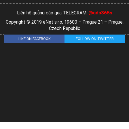
@ads365s
Liên hệ quảng cáo qua TELEGRAM:
Copyright © 2019 eNet s.r.o, 19600 – Prague 21 – Prague,
Czech Republic
LIKE ON FACEBOOK
FOLLOW ON TWITTER