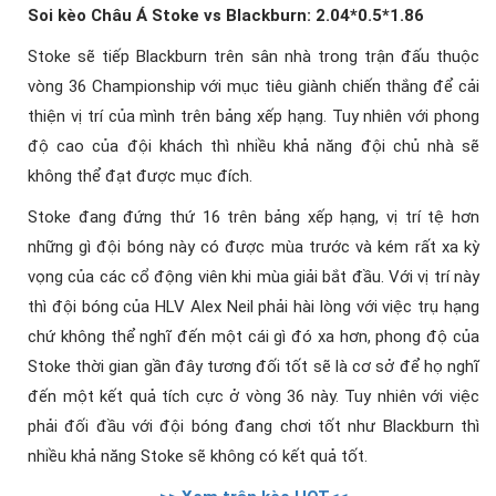
Soi kèo Châu Á Stoke vs Blackburn: 2.04*0.5*1.86
Stoke sẽ tiếp Blackburn trên sân nhà trong trận đấu thuộc
vòng 36 Championship với mục tiêu giành chiến thắng để cải
thiện vị trí của mình trên bảng xếp hạng. Tuy nhiên với phong
độ cao của đội khách thì nhiều khả năng đội chủ nhà sẽ
không thể đạt được mục đích.
Stoke đang đứng thứ 16 trên bảng xếp hạng, vị trí tệ hơn
những gì đội bóng này có được mùa trước và kém rất xa kỳ
vọng của các cổ động viên khi mùa giải bắt đầu. Với vị trí này
thì đội bóng của HLV Alex Neil phải hài lòng với việc trụ hạng
chứ không thể nghĩ đến một cái gì đó xa hơn, phong độ của
Stoke thời gian gần đây tương đối tốt sẽ là cơ sở để họ nghĩ
đến một kết quả tích cực ở vòng 36 này. Tuy nhiên với việc
phải đối đầu với đội bóng đang chơi tốt như Blackburn thì
nhiều khả năng Stoke sẽ không có kết quả tốt.