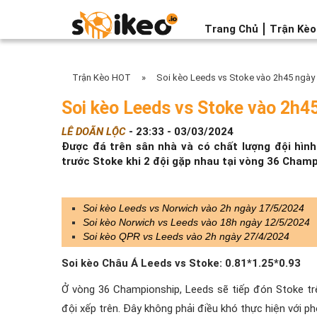
Trang Chủ
Trận Kè
Trận Kèo HOT
»
Soi kèo Leeds vs Stoke vào 2h45 ngày
Soi kèo Leeds vs Stoke vào 2h4
LÊ DOÃN LỘC
-
23:33 - 03/03/2024
Được đá trên sân nhà và có chất lượng đội hình
trước Stoke khi 2 đội gặp nhau tại vòng 36 Champ
Soi kèo Leeds vs Norwich vào 2h ngày 17/5/2024
Soi kèo Norwich vs Leeds vào 18h ngày 12/5/2024
Soi kèo QPR vs Leeds vào 2h ngày 27/4/2024
Soi kèo Châu Á Leeds vs Stoke: 0.81*1.25*0.93
Ở vòng 36 Championship, Leeds sẽ tiếp đón Stoke tr
đội xếp trên. Đây không phải điều khó thực hiện với p