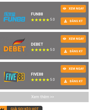
XEM NGAY
FUN88
5.0
ĐĂNG KÝ
XEM NGAY
DEBET
5.0
ĐĂNG KÝ
XEM NGAY
FIVE88
5.0
ĐĂNG KÝ
Xem thêm >>
GIẢI SOI KÈO HOT