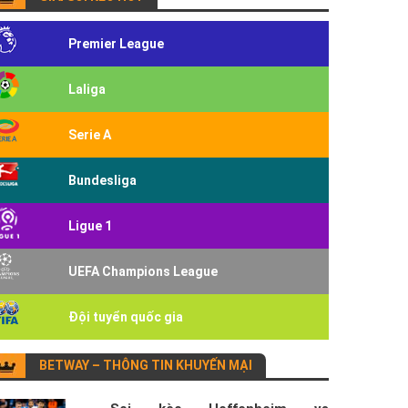
Premier League
Laliga
Serie A
Bundesliga
Ligue 1
UEFA Champions League
Đội tuyển quốc gia
BETWAY – THÔNG TIN KHUYẾN MẠI