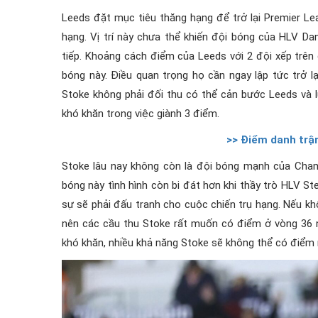
Leeds đặt mục tiêu thăng hạng để trở lại Premier L
hạng. Vị trí này chưa thể khiến đội bóng của HLV Da
tiếp. Khoảng cách điểm của Leeds với 2 đội xếp trên 
bóng này. Điều quan trọng họ cần ngay lập tức trở l
Stoke không phải đối thu có thể cản bước Leeds và 
khó khăn trong việc giành 3 điểm.
>> Điểm danh trậ
Stoke lâu nay không còn là đội bóng mạnh của Cha
bóng này tình hình còn bi đát hơn khi thầy trò HLV 
sự sẽ phải đấu tranh cho cuộc chiến trụ hạng. Nếu khô
nên các cầu thu Stoke rất muốn có điểm ở vòng 36 nà
khó khăn, nhiều khả năng Stoke sẽ không thể có điểm r