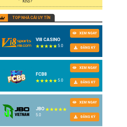
Khó?
TOP NHÀ CÁI UY TÍN
XEM NGAY
VI8 CASINO
5.0
ĐĂNG KÝ
XEM NGAY
FCB8
5.0
ĐĂNG KÝ
XEM NGAY
JBO
5.0
ĐĂNG KÝ