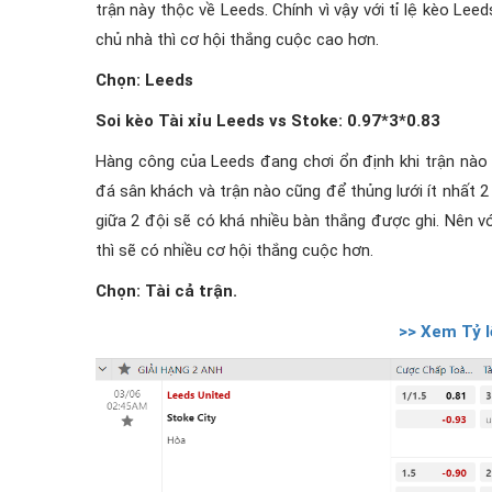
trận này thộc về Leeds. Chính vì vậy với tỉ lệ kèo Lee
chủ nhà thì cơ hội thắng cuộc cao hơn.
Chọn: Leeds
Soi kèo Tài xỉu Leeds vs Stoke: 0.97*3*0.83
Hàng công của Leeds đang chơi ổn định khi trận nào 
đá sân khách và trận nào cũng để thủng lưới ít nhất 2
giữa 2 đội sẽ có khá nhiều bàn thắng được ghi. Nên vớ
thì sẽ có nhiều cơ hội thắng cuộc hơn.
Chọn: Tài cả trận.
>> Xem Tỷ 