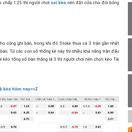
ds chấp 1.25 thì người chơi
soi kèo
nên đặt cửa cho đội bóng
họ cũng ghi bàn, trong khi đó Stoke thua cả 3 trận gần nhất
 bàn. Từ các con số thống kê này thì nhiều khả năng trận đấu
i kèo tổng số bàn thắng là 3 thì người chơi nên chọn kèo Tài
lệ kèo hôm nay<<Z