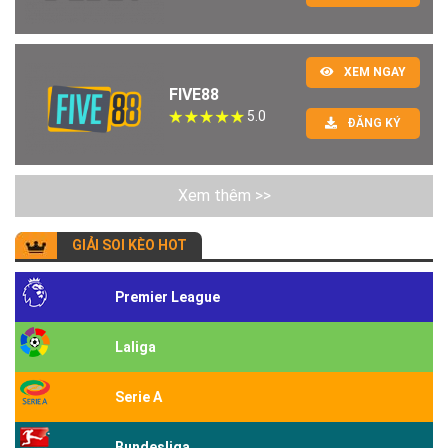
XEM NGAY
FIVE88
5.0
ĐĂNG KÝ
Xem thêm >>
GIẢI SOI KÈO HOT
Premier League
Laliga
Serie A
Bundesliga