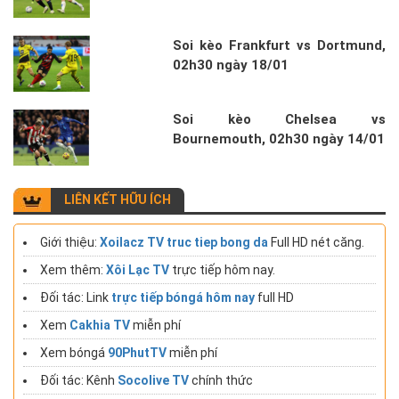
Soi kèo Frankfurt vs Dortmund,
02h30 ngày 18/01
Soi kèo Chelsea vs
Bournemouth, 02h30 ngày 14/01
LIÊN KẾT HỮU ÍCH
Giới thiệu:
Xoilacz TV truc tiep bong da
Full HD nét căng.
Xem thêm:
Xôi Lạc TV
trực tiếp hôm nay.
Đối tác: Link
trực tiếp bóngá hôm nay
full HD
Xem
Cakhia TV
miễn phí
Xem bóngá
90PhutTV
miễn phí
Đối tác: Kênh
Socolive TV
chính thức