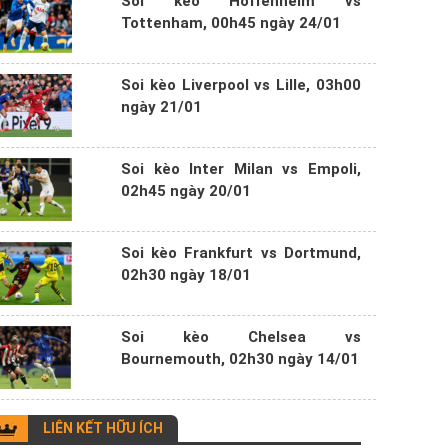
Soi kèo Hoffenheim vs
Tottenham, 00h45 ngày 24/01
Soi kèo Liverpool vs Lille, 03h00
ngày 21/01
Soi kèo Inter Milan vs Empoli,
02h45 ngày 20/01
Soi kèo Frankfurt vs Dortmund,
02h30 ngày 18/01
Soi kèo Chelsea vs
Bournemouth, 02h30 ngày 14/01
LIÊN KẾT HỮU ÍCH