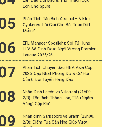
Lần Đầu Đối Đầu & Thử Thách Cực
Lớn Cho Spurs
05
Phân Tích Tân Binh Arsenal – Viktor
Gyökeres: Lời Giải Cho Bài Toán Dứt
Điểm?
06
EPL Manager Spotlight: Soi Tứ Hùng
HLV Sẽ Định Đoạt Ngôi Vương Premier
League 2025/26
07
Phân Tích Chuyên Sâu FIBA Asia Cup
2025: Cập Nhật Phong Độ & Cơ Hội
Của 6 Đội Tuyển Hàng Đầu
08
Nhận Định Leeds vs Villarreal (21h00,
2/8): Tân Binh Thăng Hoa, “Tàu Ngầm
Vàng” Gặp Khó
09
Nhận định Sarpsborg vs Brann (23h00,
2/8): Điểm Tựa Sân Nhà Giúp Vượt