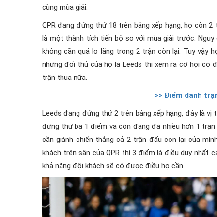
cùng mùa giải.
QPR đang đứng thứ 18 trên bảng xếp hạng, họ còn 2 
là một thành tích tiến bộ so với mùa giải trước. Ngu
không cần quá lo lắng trong 2 trận còn lại. Tuy vậy 
nhưng đối thủ của họ là Leeds thì xem ra cơ hội có
trận thua nữa.
>> Điểm danh trậ
Leeds đang đứng thứ 2 trên bảng xếp hạng, đây là vị t
đứng thứ ba 1 điểm và còn đang đá nhiều hơn 1 trận 
cần giành chiến thắng cả 2 trận đấu còn lại của mì
khách trên sân của QPR thì 3 điểm là điều duy nhất c
khả năng đội khách sẽ có được điều họ cần.