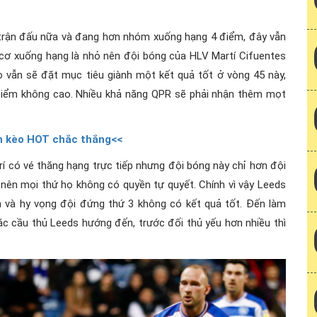
trận đấu nữa và đang hơn nhóm xuống hạng 4 điểm, đây vẫn
y cơ xuống hạng là nhỏ nên đội bóng của HLV Martí Cifuentes
họ vẫn sẽ đặt mục tiêu giành một kết quả tốt ở vòng 45 này,
 điểm không cao. Nhiều khả năng QPR sẽ phải nhận thêm mọt
n kèo HOT chắc thắng<<
rí có vé thăng hạng trực tiếp nhưng đội bóng này chỉ hơn đội
nên mọi thứ họ không có quyền tự quyết. Chính vì vậy Leeds
nh và hy vọng đội đứng thứ 3 không có kết quả tốt. Đến làm
ác cầu thủ Leeds hướng đến, trước đối thủ yếu hơn nhiều thì