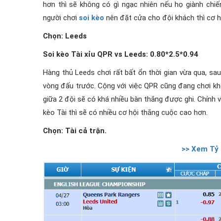
hơn thì sẽ không có gì ngạc nhiên nếu họ giành chiến
người chơi
soi kèo
nên đặt cửa cho đội khách thì cơ h
Chọn: Leeds
Soi kèo Tài xỉu QPR vs Leeds: 0.80*2.5*0.94
Hàng thủ Leeds chơi rất bất ổn thời gian vừa qua, sau 
vòng đấu trước. Cộng với việc QPR cũng đang chơi kh
giữa 2 đội sẽ có khá nhiều bàn thắng được ghi. Chính v
kèo Tài thì sẽ có nhiều cơ hội thắng cuộc cao hơn.
Chọn: Tài cả trận.
>> Xem Tỷ 