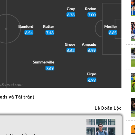
eds và Tài trận).
Lê Doãn Lộc