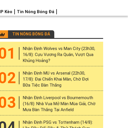
IP Kèo
Tin Nóng Bóng Đá
TIN NÓNG BÓNG ĐÁ
01
Nhận Định Wolves vs Man City (23h30,
16/8): Cựu Vương Ra Quân, Vượt Qua
Khủng Hoảng?
02
Nhận Định MU vs Arsenal (22h30,
17/8): Đại Chiến Khai Màn, Chờ Đợi
Bữa Tiệc Bàn Thắng
03
Nhận Định Liverpool vs Bournemouth
(16/8): Nhà Vua Mở Màn Mùa Giải, Chờ
Mưa Bàn Thắng Tại Anfield
04
Nhận Định PSG vs Tottenham (14/8):