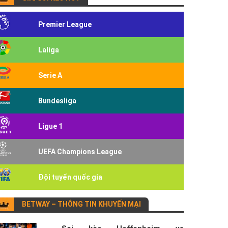
Premier League
Laliga
Serie A
Bundesliga
Ligue 1
UEFA Champions League
Đội tuyển quốc gia
BETWAY – THÔNG TIN KHUYẾN MẠI