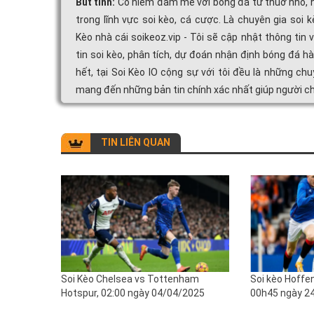
Bút tính:
Có niềm đam mê với bóng đá từ thuở nhỏ, 
trong lĩnh vực soi kèo, cá cược. Là chuyên gia soi 
Kèo nhà cái soikeoz.vip - Tôi sẽ cập nhật thông tin
tin soi kèo, phân tích, dự đoán nhận định bóng đá h
hết, tại Soi Kèo IO cộng sự với tôi đều là những ch
mang đến những bản tin chính xác nhất giúp người chơ
TIN LIÊN QUAN
Soi Kèo Chelsea vs Tottenham
Soi kèo Hoffe
Hotspur, 02:00 ngày 04/04/2025
00h45 ngày 2