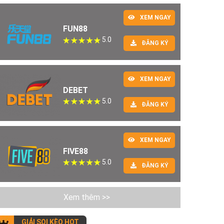
XEM NGAY
FUN88
5.0
ĐĂNG KÝ
XEM NGAY
DEBET
5.0
ĐĂNG KÝ
XEM NGAY
FIVE88
5.0
ĐĂNG KÝ
Xem thêm >>
GIẢI SOI KÈO HOT