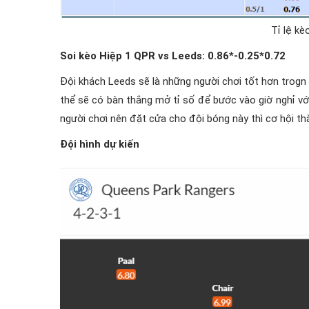
Tỉ lệ k
Soi kèo Hiệp 1 QPR vs Leeds: 0.86*-0.25*0.72
Đội khách Leeds sẽ là những người chơi tốt hơn trogn 4
thể sẽ có bàn thắng mở tỉ số để bước vào giờ nghỉ với l
người chơi nên đặt cửa cho đội bóng này thì cơ hội t
Đội hình dự kiến