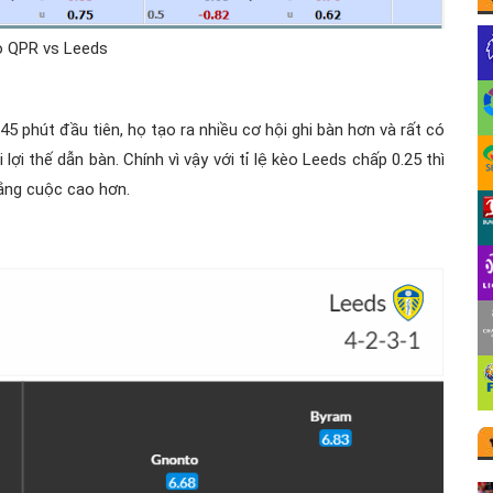
èo QPR vs Leeds
5 phút đầu tiên, họ tạo ra nhiều cơ hội ghi bàn hơn và rất có
ợi thế dẫn bàn. Chính vì vậy với tỉ lệ kèo Leeds chấp 0.25 thì
hắng cuộc cao hơn.