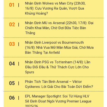
Nhận Định Wolves vs Man City (23h30,
01
16/8): Cựu Vương Ra Quân, Vượt Qua
Khủng Hoảng?
Nhận Định MU vs Arsenal (22h30, 17/8): Đại
02
Chiến Khai Màn, Chờ Đợi Bữa Tiệc Bàn
Thắng
Nhận Định Liverpool vs Bournemouth
03
(16/8): Nhà Vua Mở Màn Mùa Giải, Chờ Mưa
Bàn Thắng Tại Anfield
Nhận Định PSG vs Tottenham (14/8): Lần
04
Đầu Đối Đầu & Thử Thách Cực Lớn Cho
Spurs
Phân Tích Tân Binh Arsenal – Viktor
05
Gyökeres: Lời Giải Cho Bài Toán Dứt Điểm?
EPL Manager Spotlight: Soi Tứ Hùng HLV
06
Sẽ Định Đoạt Ngôi Vương Premier League
2025/26