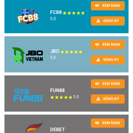
XEM NGAY
FCB8
5.0
ĐĂNG KÝ
XEM NGAY
JBO
5.0
ĐĂNG KÝ
XEM NGAY
FUN88
5.0
ĐĂNG KÝ
XEM NGAY
DEBET