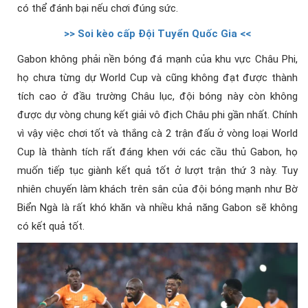
có thể đánh bại nếu chơi đúng sức.
>> Soi kèo cấp Đội Tuyển Quốc Gia <<
Gabon không phải nền bóng đá mạnh của khu vực Châu Phi,
họ chưa từng dự World Cup và cũng không đạt được thành
tích cao ở đầu trường Châu lục, đội bóng này còn không
được dự vòng chung kết giải vô địch Châu phi gần nhất. Chính
vì vậy việc chơi tốt và thắng cà 2 trận đấu ở vòng loại World
Cup là thành tích rất đáng khen với các cầu thủ Gabon, họ
muốn tiếp tục giành kết quả tốt ở lượt trận thứ 3 này. Tuy
nhiên chuyến làm khách trên sân của đội bóng mạnh như Bờ
Biển Ngà là rất khó khăn và nhiều khả năng Gabon sẽ không
có kết quả tốt.