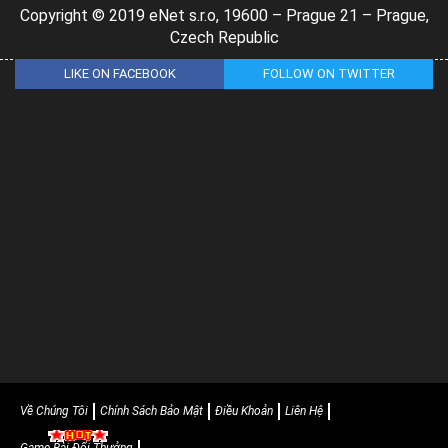
Copyright © 2019 eNet s.r.o, 19600 – Prague 21 – Prague,
Czech Republic
LIKE ON FACEBOOK
FOLLOW ON TWITTER
Về Chúng Tôi
Chính Sách Bảo Mật
Điều Khoản
Liên Hệ