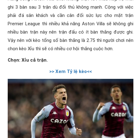
ghi 3 bàn sau 3 trận dù đối thủ không mạnh. Cộng với việc
phải đá sân khách và cần cân đối sức lực cho mặt trận
Premier League thì nhiều khả năng Aston Villa sẽ không ghi
nhiều bàn trận này nên trận đấu có ít bàn thắng được ghi.
Vậy nên với kèo tổng số bàn thắng là 2.75 thì người chơi nên
chọn kèo Xỉu thì sẽ có nhiều cơ hội thắng cuộc hơn.
Chọn: Xỉu cả trận.
>> Xem Tỷ lệ kèo<<