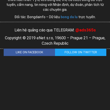
tuyến, cẩm nang, tin nóng với Nhận định, dự đoán, phân tích từ
các chuyên gia.
Đối tác: Bongdainfo – Dữ liệu
bong da lu
trực tuyến.
@ads365s
Liên hệ quảng cáo qua TELEGRAM:
Copyright © 2019 eNet s.r.o, 19600 – Prague 21 – Prague,
Czech Republic
LIKE ON FACEBOOK
FOLLOW ON TWITTER