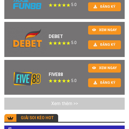
5.0
ĐĂNG KÝ
XEM NGAY
DEBET
5.0
ĐĂNG KÝ
XEM NGAY
FIVE88
5.0
ĐĂNG KÝ
Xem thêm >>
GIẢI SOI KÈO HOT