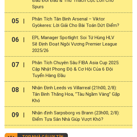
Đầu Đối Đầu & Thử Thách Cực Lớn Cho
Spurs
Phân Tích Tân Binh Arsenal – Viktor
05
Gyökeres: Lời Giải Cho Bài Toán Dứt Điểm?
EPL Manager Spotlight: Soi Tứ Hùng HLV
06
Sẽ Định Đoạt Ngôi Vương Premier League
2025/26
Phân Tích Chuyên Sâu FIBA Asia Cup 2025:
07
Cập Nhật Phong Độ & Cơ Hội Của 6 Đội
Tuyển Hàng Đầu
Nhận Định Leeds vs Villarreal (21h00, 2/8):
08
Tân Binh Thăng Hoa, “Tàu Ngầm Vàng” Gặp
Khó
Nhận định Sarpsborg vs Brann (23h00, 2/8):
09
Điểm Tựa Sân Nhà Giúp Vượt Khó?