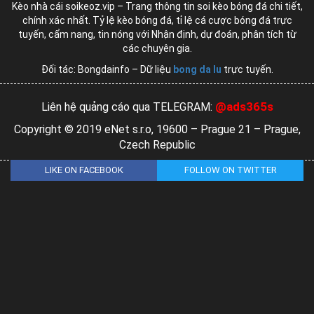
Kèo nhà cái soikeoz.vip – Trang thông tin soi kèo bóng đá chi tiết,
chính xác nhất. Tỷ lệ kèo bóng đá, tỉ lệ cá cược bóng đá trực
tuyến, cẩm nang, tin nóng với Nhận định, dự đoán, phân tích từ
các chuyên gia.
Đối tác: Bongdainfo – Dữ liệu
bong da lu
trực tuyến.
@ads365s
Liên hệ quảng cáo qua TELEGRAM:
Copyright © 2019 eNet s.r.o, 19600 – Prague 21 – Prague,
Czech Republic
LIKE ON FACEBOOK
FOLLOW ON TWITTER