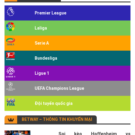
Premier League
Laliga
Serie A
Bundesliga
Ligue 1
UEFA Champions League
Đội tuyển quốc gia
BETWAY – THÔNG TIN KHUYẾN MẠI
Soi kèo Hoffenheim vs