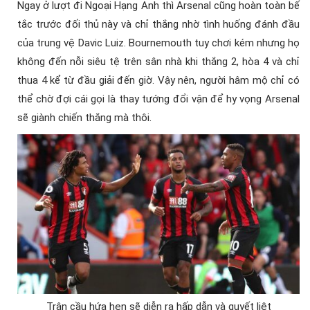
Ngay ở lượt đi Ngoại Hạng Anh thì Arsenal cũng hoàn toàn bế
tắc trước đối thủ này và chỉ thắng nhờ tình huống đánh đầu
của trung vệ Davic Luiz. Bournemouth tuy chơi kém nhưng họ
không đến nỗi siêu tệ trên sân nhà khi thắng 2, hòa 4 và chỉ
thua 4 kể từ đầu giải đến giờ. Vậy nên, người hâm mộ chỉ có
thể chờ đợi cái gọi là thay tướng đổi vận để hy vọng Arsenal
sẽ giành chiến thắng mà thôi.
Trận cầu hứa hẹn sẽ diễn ra hấp dẫn và quyết liệt