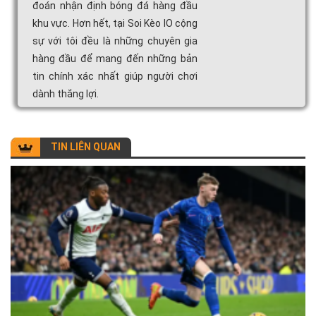
đoán nhận định bóng đá hàng đầu
khu vực. Hơn hết, tại Soi Kèo IO cộng
sự với tôi đều là những chuyên gia
hàng đầu để mang đến những bản
tin chính xác nhất giúp người chơi
dành thắng lợi.
TIN LIÊN QUAN