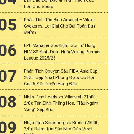
Lần Đầu Đối Đầu & Thử Thách Cực
Lớn Cho Spurs
05
Phân Tích Tân Binh Arsenal – Viktor
Gyökeres: Lời Giải Cho Bài Toán Dứt
Điểm?
06
EPL Manager Spotlight: Soi Tứ Hùng
HLV Sẽ Định Đoạt Ngôi Vương Premier
League 2025/26
07
Phân Tích Chuyên Sâu FIBA Asia Cup
2025: Cập Nhật Phong Độ & Cơ Hội
Của 6 Đội Tuyển Hàng Đầu
08
Nhận Định Leeds vs Villarreal (21h00,
2/8): Tân Binh Thăng Hoa, “Tàu Ngầm
Vàng” Gặp Khó
09
Nhận định Sarpsborg vs Brann (23h00,
2/8): Điểm Tựa Sân Nhà Giúp Vượt