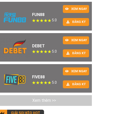
XEM NGAY
FUN88
5.0
ĐĂNG KÝ
XEM NGAY
DEBET
5.0
ĐĂNG KÝ
XEM NGAY
FIVE88
5.0
ĐĂNG KÝ
Xem thêm >>
GIẢI SOI KÈO HOT