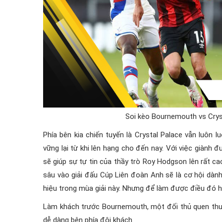
Soi kèo Bournemouth vs Crys
Phía bên kia chiến tuyến là Crystal Palace vẫn luôn l
vững lại từ khi lên hạng cho đến nay. Với việc giàn
sẽ giúp sự tự tin của thầy trò Roy Hodgson lên rất c
sâu vào giải đấu Cúp Liên đoàn Anh sẽ là cơ hội dàn
hiệu trong mùa giải này. Nhưng để làm được điều đó h
Làm khách trước Bournemouth, một đối thủ quen thu
dễ dàng bên phía đội khách.