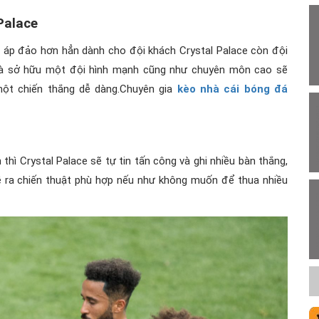
Palace
g áp đảo hơn hẳn dành cho đội khách Crystal Palace còn đội
và sở hữu một đội hình mạnh cũng như chuyên môn cao sẽ
ột chiến thắng dễ dàng.Chuyên gia
kèo nhà cái bóng đá
hì Crystal Palace sẽ tự tin tấn công và ghi nhiều bàn thắng,
 ra chiến thuật phù hợp nếu như không muốn để thua nhiều