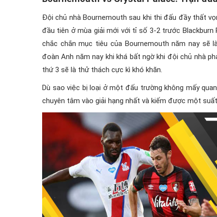
Đội chủ nhà Bournemouth sau khi thi đấu đầy thất vọ
đầu tiên ở mùa giải mới với tỉ số 3-2 trước Blackbur
chắc chắn mục tiêu của Bournemouth năm nay sẽ là g
đoàn Anh năm nay khi khá bất ngờ khi đội chủ nhà ph
thứ 3 sẽ là thử thách cực kì khó khăn.
Dù sao việc bị loại ở một đấu trường không mấy quan
chuyên tâm vào giải hạng nhất và kiếm được một suất