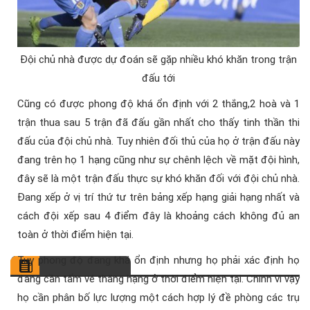
Đội chủ nhà được dự đoán sẽ gặp nhiều khó khăn trong trận
đấu tới
Cũng có được phong độ khá ổn định với 2 thắng,2 hoà và 1
trận thua sau 5 trận đã đấu gần nhất cho thấy tinh thần thi
đấu của đội chủ nhà. Tuy nhiên đối thủ của họ ở trận đấu này
đang trên họ 1 hạng cũng như sự chênh lệch về mặt đội hình,
đây sẽ là một trận đấu thực sự khó khăn đối với đội chủ nhà.
Đang xếp ở vị trí thứ tư trên bảng xếp hạng giải hạng nhất và
cách đội xếp sau 4 điểm đây là khoảng cách không đủ an
toàn ở thời điểm hiện tại.
Tuy phong độ đang khá ổn định nhưng họ phải xác định họ
đang cần tấm vé thăng hạng ở thời điểm hiện tại. Chính vì vậy
họ cần phân bố lực lượng một cách hợp lý đề phòng các trụ