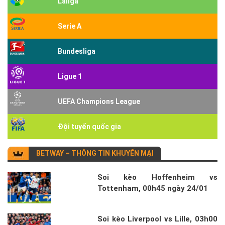
Laliga
Serie A
Bundesliga
Ligue 1
UEFA Champions League
Đội tuyển quốc gia
BETWAY – THÔNG TIN KHUYẾN MẠI
Soi kèo Hoffenheim vs
Tottenham, 00h45 ngày 24/01
Soi kèo Liverpool vs Lille, 03h00