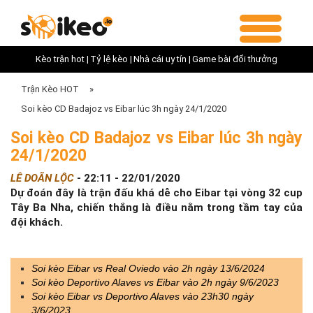
Kèo trận hot |
Tỷ lệ kèo |
Nhà cái uy tín |
Game bài đổi thưởng
Trận Kèo HOT
»
Soi kèo CD Badajoz vs Eibar lúc 3h ngày 24/1/2020
Soi kèo CD Badajoz vs Eibar lúc 3h ngày
24/1/2020
LÊ DOÃN LỘC
-
22:11 - 22/01/2020
Dự đoán đây là trận đấu khá dễ cho Eibar tại vòng 32 cup
Tây Ba Nha, chiến thắng là điều nằm trong tầm tay của
đội khách.
Soi kèo Eibar vs Real Oviedo vào 2h ngày 13/6/2024
Soi kèo Deportivo Alaves vs Eibar vào 2h ngày 9/6/2023
Soi kèo Eibar vs Deportivo Alaves vào 23h30 ngày
3/6/2023