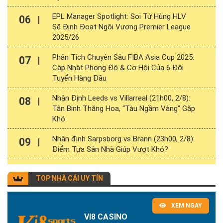
EPL Manager Spotlight: Soi Tứ Hùng HLV
06
Sẽ Định Đoạt Ngôi Vương Premier League
2025/26
Phân Tích Chuyên Sâu FIBA Asia Cup 2025:
07
Cập Nhật Phong Độ & Cơ Hội Của 6 Đội
Tuyển Hàng Đầu
Nhận Định Leeds vs Villarreal (21h00, 2/8):
08
Tân Binh Thăng Hoa, “Tàu Ngầm Vàng” Gặp
Khó
Nhận định Sarpsborg vs Brann (23h00, 2/8):
09
Điểm Tựa Sân Nhà Giúp Vượt Khó?
TOP NHÀ CÁI UY TÍN
XEM NGAY
VI8 CASINO