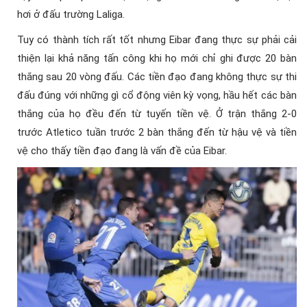
hơi ở đấu trường Laliga.
Tuy có thành tích rất tốt nhưng Eibar đang thực sự phải cải
thiện lại khả năng tấn công khi họ mới chỉ ghi được 20 bàn
thắng sau 20 vòng đấu. Các tiền đạo đang không thực sự thi
đấu đúng với những gì cổ động viên kỳ vọng, hầu hết các bàn
thắng của họ đều đến từ tuyến tiền vệ. Ở trận thắng 2-0
trước Atletico tuần trước 2 bàn thắng đến từ hậu vệ và tiền
vệ cho thấy tiền đạo đang là vấn đề của Eibar.