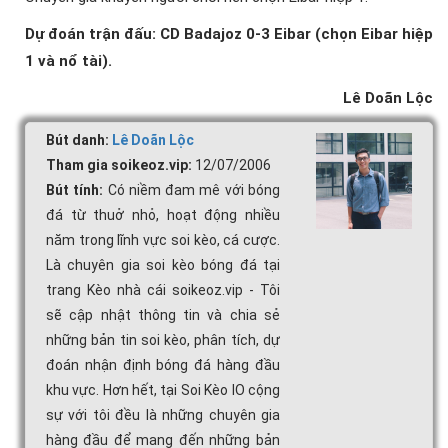
Dự đoán trận đấu: CD Badajoz 0-3 Eibar (chọn Eibar hiệp
1 và nổ tài).
Lê Doãn Lộc
Bút danh:
Lê Doãn Lộc
Tham gia soikeoz.vip:
12/07/2006
Bút tính:
Có niềm đam mê với bóng
đá từ thuở nhỏ, hoạt động nhiều
năm trong lĩnh vực soi kèo, cá cược.
Là chuyên gia soi kèo bóng đá tại
trang Kèo nhà cái soikeoz.vip - Tôi
sẽ cập nhật thông tin và chia sẻ
những bản tin soi kèo, phân tích, dự
đoán nhận định bóng đá hàng đầu
khu vực. Hơn hết, tại Soi Kèo IO cộng
sự với tôi đều là những chuyên gia
hàng đầu để mang đến những bản