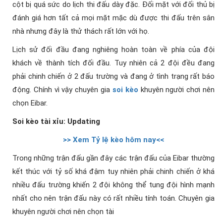
cột bị quá sức do lịch thi đấu dày đặc. Đối mặt với đối thủ bị
đánh giá hơn tất cả mọi mặt mặc dù được thi đấu trên sân
nhà nhưng đây là thử thách rất lớn với họ.
Lịch sử đối đầu đang nghiêng hoàn toàn về phía của đội
khách về thành tích đối đầu. Tuy nhiên cả 2 đội đều đang
phải chinh chiến ở 2 đấu trường và đang ở tình trạng rất báo
động. Chính vì vậy chuyên gia
soi kèo
khuyên người chơi nên
chọn Eibar.
Soi kèo tài xỉu: Updating
>> Xem Tỷ lệ kèo hôm nay<<
Trong những trận đấu gần đây các trận đấu của Eibar thường
kết thúc với tỷ số khá đậm tuy nhiên phải chinh chiến ở khá
nhiều đấu trường khiến 2 đội không thể tung đội hình mạnh
nhất cho nên trận đấu này có rất nhiều tính toán. Chuyên gia
khuyên người chơi nên chọn tài