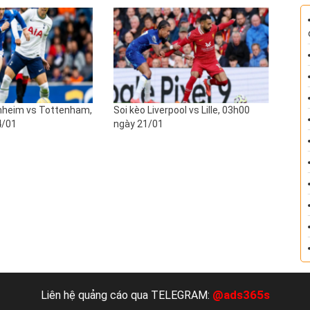
nheim vs Tottenham,
Soi kèo Liverpool vs Lille, 03h00
4/01
ngày 21/01
@ads365s
Liên hệ quảng cáo qua TELEGRAM: