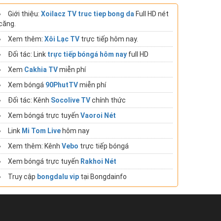
Giới thiệu:
Xoilacz TV truc tiep bong da
Full HD nét
căng.
Xem thêm:
Xôi Lạc TV
trực tiếp hôm nay.
Đối tác: Link
trực tiếp bóngá hôm nay
full HD
Xem
Cakhia TV
miễn phí
Xem bóngá
90PhutTV
miễn phí
Đối tác: Kênh
Socolive TV
chính thức
Xem bóngá trực tuyến
Vaoroi Nét
Link
Mi Tom Live
hôm nay
Xem thêm: Kênh
Vebo
trực tiếp bóngá
Xem bóngá trực tuyến
Rakhoi Nét
Truy cập
bongdalu vip
tại Bongdainfo