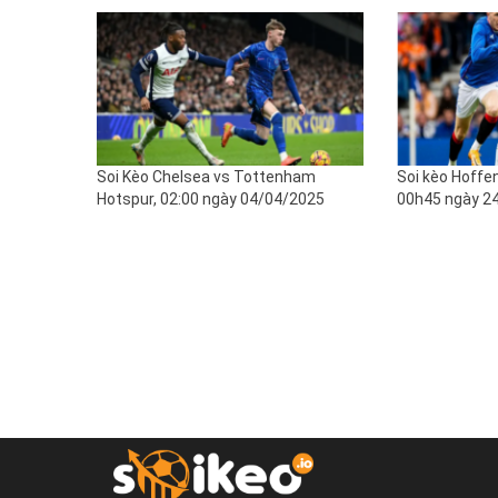
Soi Kèo Chelsea vs Tottenham
Soi kèo Hoffe
Hotspur, 02:00 ngày 04/04/2025
00h45 ngày 2