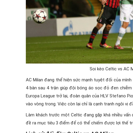
Soi kèo Celtic vs AC 
AC Milan đang thể hiện sức mạnh tuyệt đối của mình t
4 bàn sau 4 trận giúp đội bóng áo sọc đỏ đen chiễm c
Europa League trở lại, đoàn quân của HLV Stefano Pi
vào vòng trong. Việc còn lại chỉ là cạnh tranh ngôi vị 
Làm khách trước một Celtic đang gặp khá nhiều vấn đ
đề ra mục tiêu 3 điểm để có thể chiếm được lợi thế t