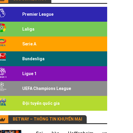
Premier League
Laliga
Serie A
Bundesliga
Ligue 1
UEFA Champions League
Đội tuyển quốc gia
BETWAY – THÔNG TIN KHUYẾN MẠI