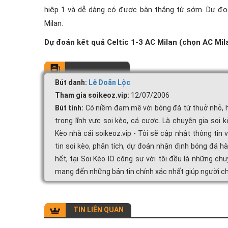
hiệp 1 và dễ dàng có được bàn thắng từ sớm. Dự đoá
Milan.
Dự đoán kết quả Celtic 1-3 AC Milan (chọn AC Mil
Bút danh:
Lê Doãn Lộc
Tham gia soikeoz.vip:
12/07/2006
Bút tính:
Có niềm đam mê với bóng đá từ thuở nhỏ, 
trong lĩnh vực soi kèo, cá cược. Là chuyên gia soi 
Kèo nhà cái soikeoz.vip - Tôi sẽ cập nhật thông tin
tin soi kèo, phân tích, dự đoán nhận định bóng đá h
hết, tại Soi Kèo IO cộng sự với tôi đều là những ch
mang đến những bản tin chính xác nhất giúp người chơ
TIN LIÊN QUAN