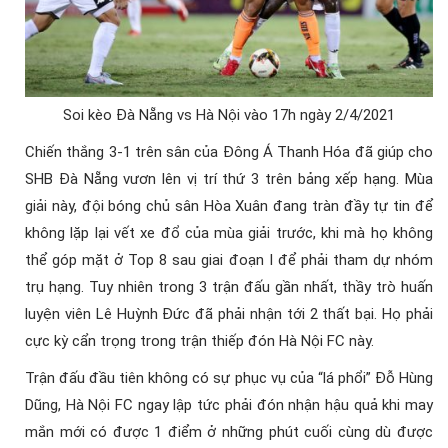
Soi kèo Đà Nẵng vs Hà Nội vào 17h ngày 2/4/2021
Chiến thắng 3-1 trên sân của Đông Á Thanh Hóa đã giúp cho
SHB Đà Nẵng vươn lên vị trí thứ 3 trên bảng xếp hạng. Mùa
giải này, đội bóng chủ sân Hòa Xuân đang tràn đầy tự tin để
không lặp lại vết xe đổ của mùa giải trước, khi mà họ không
thể góp mặt ở Top 8 sau giai đoạn I để phải tham dự nhóm
trụ hạng. Tuy nhiên trong 3 trận đấu gần nhất, thầy trò huấn
luyện viên Lê Huỳnh Đức đã phải nhận tới 2 thất bại. Họ phải
cực kỳ cẩn trọng trong trận thiếp đón Hà Nội FC này.
Trận đấu đầu tiên không có sự phục vụ của “lá phổi” Đỗ Hùng
Dũng, Hà Nội FC ngay lập tức phải đón nhận hậu quả khi may
mắn mới có được 1 điểm ở những phút cuối cùng dù được