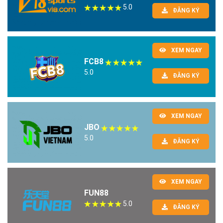
5.0
ĐĂNG KÝ
XEM NGAY
FCB8
5.0
ĐĂNG KÝ
XEM NGAY
JBO
5.0
ĐĂNG KÝ
XEM NGAY
FUN88
5.0
ĐĂNG KÝ