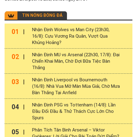
TIN NÓNG BÓNG ĐÁ
Nhận Định Wolves vs Man City (23h30,
01
16/8): Cựu Vương Ra Quân, Vượt Qua
Khủng Hoảng?
Nhận Định MU vs Arsenal (22h30, 17/8): Đại
02
Chiến Khai Màn, Chờ Đợi Bữa Tiệc Bàn
Thắng
Nhận Định Liverpool vs Bournemouth
03
(16/8): Nhà Vua Mở Màn Mùa Giải, Chờ Mưa
Bàn Thắng Tại Anfield
Nhận Định PSG vs Tottenham (14/8): Lần
04
Đầu Đối Đầu & Thử Thách Cực Lớn Cho
Spurs
Phân Tích Tân Binh Arsenal – Viktor
05
Gyökeres: Lời Giải Cho Bài Toán Dứt Điểm?