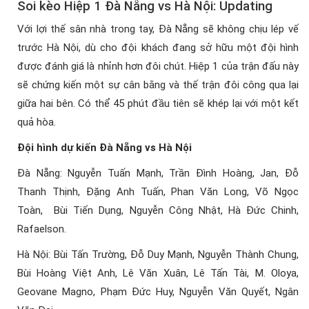
Soi kèo Hiệp 1 Đà Nẵng vs Hà Nội: Updating
Với lợi thế sân nhà trong tay, Đà Nẵng sẽ không chịu lép vế
trước Hà Nội, dù cho đội khách đang sở hữu một đội hình
được đánh giá là nhỉnh hơn đôi chút. Hiệp 1 của trận đấu này
sẽ chứng kiến một sự cân bằng và thế trận đôi công qua lại
giữa hai bên. Có thể 45 phút đầu tiên sẽ khép lại với một kết
quả hòa.
Đội hình dự kiến Đà Nẵng vs Hà Nội
Đà Nẵng: Nguyễn Tuấn Mạnh, Trần Đình Hoàng, Jan, Đỗ
Thanh Thịnh, Đặng Anh Tuấn, Phan Văn Long, Võ Ngọc
Toàn, Bùi Tiến Dụng, Nguyễn Công Nhật, Hà Đức Chinh,
Rafaelson.
Hà Nội: Bùi Tấn Trường, Đỗ Duy Mạnh, Nguyễn Thành Chung,
Bùi Hoàng Việt Anh, Lê Văn Xuân, Lê Tấn Tài, M. Oloya,
Geovane Magno, Phạm Đức Huy, Nguyễn Văn Quyết, Ngân