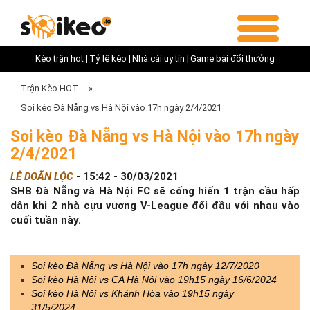
Kèo trận hot |
Tỷ lệ kèo |
Nhà cái uy tín |
Game bài đổi thưởng
Trận Kèo HOT
»
Soi kèo Đà Nẵng vs Hà Nội vào 17h ngày 2/4/2021
Soi kèo Đà Nẵng vs Hà Nội vào 17h ngày
2/4/2021
LÊ DOÃN LỘC
-
15:42 - 30/03/2021
SHB Đà Nẵng và Hà Nội FC sẽ cống hiến 1 trận cầu hấp
dẫn khi 2 nhà cựu vương V-League đối đầu với nhau vào
cuối tuần này.
Soi kèo Đà Nẵng vs Hà Nội vào 17h ngày 12/7/2020
Soi kèo Hà Nội vs CA Hà Nội vào 19h15 ngày 16/6/2024
Soi kèo Hà Nội vs Khánh Hòa vào 19h15 ngày
31/5/2024