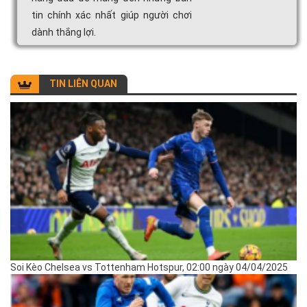
tin chính xác nhất giúp người chơi
dành thắng lợi.
TIN LIÊN QUAN
Soi Kèo Chelsea vs Tottenham Hotspur, 02:00 ngày 04/04/2025