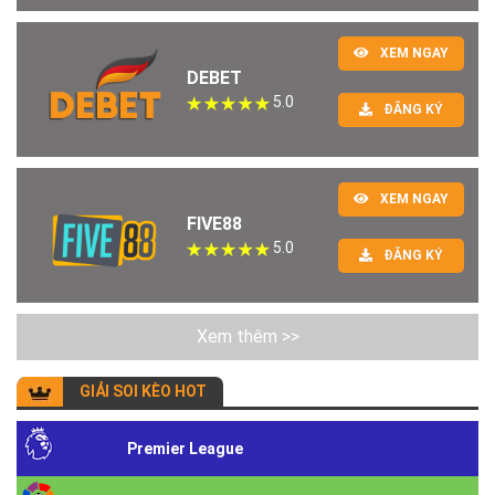
XEM NGAY
DEBET
5.0
ĐĂNG KÝ
XEM NGAY
FIVE88
5.0
ĐĂNG KÝ
Xem thêm >>
GIẢI SOI KÈO HOT
Premier League