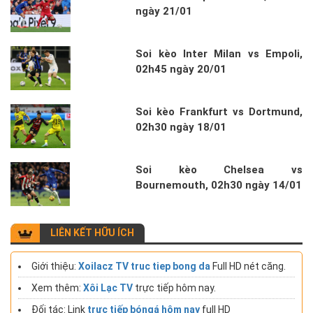
ngày 21/01
Soi kèo Inter Milan vs Empoli,
02h45 ngày 20/01
Soi kèo Frankfurt vs Dortmund,
02h30 ngày 18/01
Soi kèo Chelsea vs
Bournemouth, 02h30 ngày 14/01
LIÊN KẾT HỮU ÍCH
Giới thiệu:
Xoilacz TV truc tiep bong da
Full HD nét căng.
Xem thêm:
Xôi Lạc TV
trực tiếp hôm nay.
Đối tác: Link
trực tiếp bóngá hôm nay
full HD