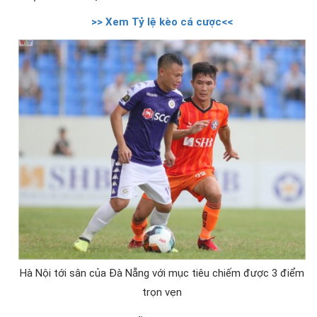
>> Xem Tỷ lệ kèo cá cược<<
Hà Nội tới sân của Đà Nẵng với mục tiêu chiếm được 3 điểm
trọn vẹn