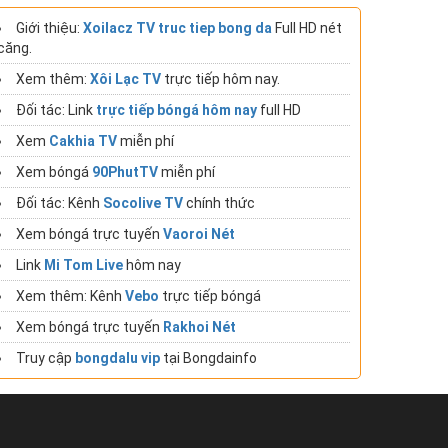
Giới thiệu:
Xoilacz TV truc tiep bong da
Full HD nét
căng.
Xem thêm:
Xôi Lạc TV
trực tiếp hôm nay.
Đối tác: Link
trực tiếp bóngá hôm nay
full HD
Xem
Cakhia TV
miễn phí
Xem bóngá
90PhutTV
miễn phí
Đối tác: Kênh
Socolive TV
chính thức
Xem bóngá trực tuyến
Vaoroi Nét
Link
Mi Tom Live
hôm nay
Xem thêm: Kênh
Vebo
trực tiếp bóngá
Xem bóngá trực tuyến
Rakhoi Nét
Truy cập
bongdalu vip
tại Bongdainfo