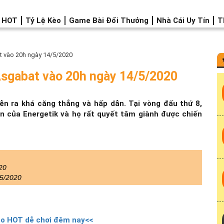
o HOT
Tỷ Lệ Kèo
Game Bài Đổi Thưởng
Nhà Cái Uy Tín
T
t vào 20h ngày 14/5/2020
Asgabat vào 20h ngày 14/5/2020
ễn ra khá căng thẳng và hấp dẫn. Tại vòng đấu thứ 8,
 của Energetik và họ rất quyết tâm giành được chiến
20
/5/2020
èo HOT dễ chơi đêm nay<<