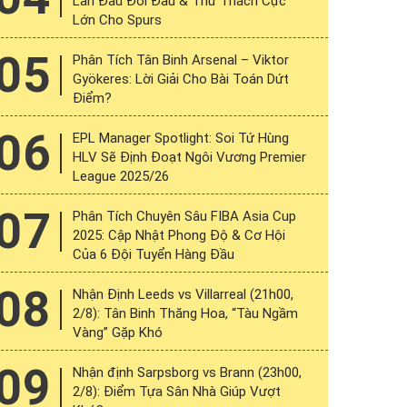
Lần Đầu Đối Đầu & Thử Thách Cực
Lớn Cho Spurs
05
Phân Tích Tân Binh Arsenal – Viktor
Gyökeres: Lời Giải Cho Bài Toán Dứt
Điểm?
06
EPL Manager Spotlight: Soi Tứ Hùng
HLV Sẽ Định Đoạt Ngôi Vương Premier
League 2025/26
07
Phân Tích Chuyên Sâu FIBA Asia Cup
2025: Cập Nhật Phong Độ & Cơ Hội
Của 6 Đội Tuyển Hàng Đầu
08
Nhận Định Leeds vs Villarreal (21h00,
2/8): Tân Binh Thăng Hoa, “Tàu Ngầm
Vàng” Gặp Khó
09
Nhận định Sarpsborg vs Brann (23h00,
2/8): Điểm Tựa Sân Nhà Giúp Vượt