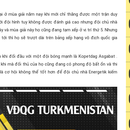
hại ở mùa giải năm nay khi mới chỉ thắng được một trận duy
Với đội hình tuy không được đánh giá cao nhưng đội chủ nhà
 và mùa giải này họ cũng đang tạm xếp ở vị trí thứ 5. Nhưng
 tới thì họ sẽ trượt dài trên bảng xếp hạng vô địch quốc gia
 khi đối đầu với một đội bóng mạnh là Kopetdag Asgabat .
 khi mà đối thủ của họ cũng đang có phong độ bất ổn và thi
là cơ hội không thể tốt hơn để đội chủ nhà Energetik kiếm