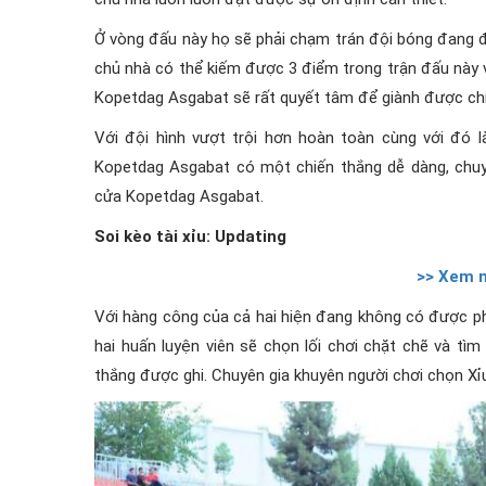
Ở vòng đấu này họ sẽ phải chạm trán đội bóng đang đứ
chủ nhà có thể kiếm được 3 điểm trong trận đấu này 
Kopetdag Asgabat sẽ rất quyết tâm để giành được chi
Với đội hình vượt trội hơn hoàn toàn cùng với đó l
Kopetdag Asgabat có một chiến thắng dễ dàng, chu
cửa Kopetdag Asgabat.
Soi kèo tài xỉu: Updating
>> Xem 
Với hàng công của cả hai hiện đang không có được p
hai huấn luyện viên sẽ chọn lối chơi chặt chẽ và tìm
thắng được ghi. Chuyên gia khuyên người chơi chọn Xỉ