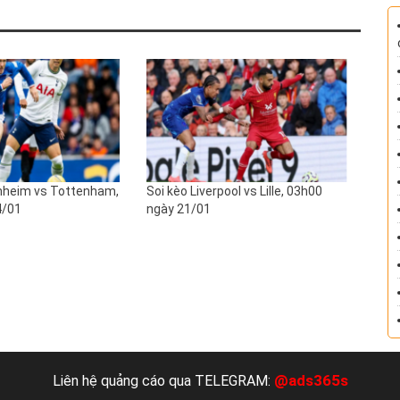
nheim vs Tottenham,
Soi kèo Liverpool vs Lille, 03h00
4/01
ngày 21/01
@ads365s
Liên hệ quảng cáo qua TELEGRAM: