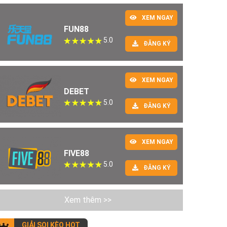
XEM NGAY
FUN88
5.0
ĐĂNG KÝ
XEM NGAY
DEBET
5.0
ĐĂNG KÝ
XEM NGAY
FIVE88
5.0
ĐĂNG KÝ
Xem thêm >>
GIẢI SOI KÈO HOT