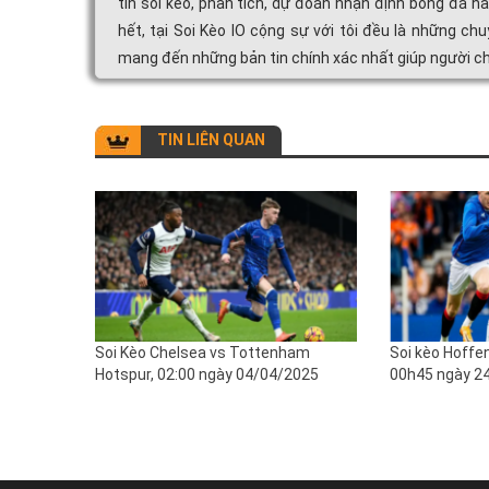
tin soi kèo, phân tích, dự đoán nhận định bóng đá h
hết, tại Soi Kèo IO cộng sự với tôi đều là những ch
mang đến những bản tin chính xác nhất giúp người chơ
TIN LIÊN QUAN
Soi Kèo Chelsea vs Tottenham
Soi kèo Hoffe
Hotspur, 02:00 ngày 04/04/2025
00h45 ngày 2