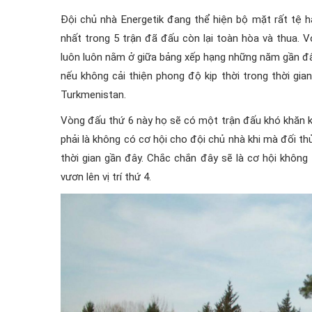
Đội chủ nhà Energetik đang thể hiện bộ mặt rất tệ 
nhất trong 5 trận đã đấu còn lại toàn hòa và thua. 
luôn luôn nằm ở giữa bảng xếp hạng những năm gần đây
nếu không cải thiện phong độ kịp thời trong thời gian
Turkmenistan.
Vòng đấu thứ 6 này họ sẽ có một trận đấu khó khăn 
phải là không có cơ hội cho đội chủ nhà khi mà đối t
thời gian gần đây. Chắc chắn đây sẽ là cơ hội khôn
vươn lên vị trí thứ 4.