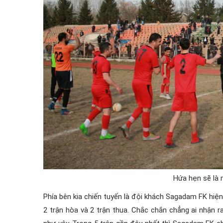
Hứa hẹn sẽ là 
Phía bên kia chiến tuyến là đội khách Sagadam FK hiệ
2 trận hòa và 2 trận thua. Chắc chắn chẳng ai nhận 