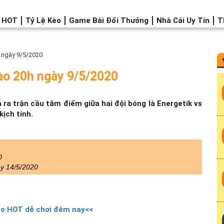
o HOT
Tỷ Lệ Kèo
Game Bài Đổi Thưởng
Nhà Cái Uy Tín
T
 ngày 9/5/2020
ào 20h ngày 9/5/2020
ra trận cầu tâm điểm giữa hai đội bóng là Energetik vs
ịch tính.
0
ày 14/5/2020
èo HOT dễ chơi đêm nay<<