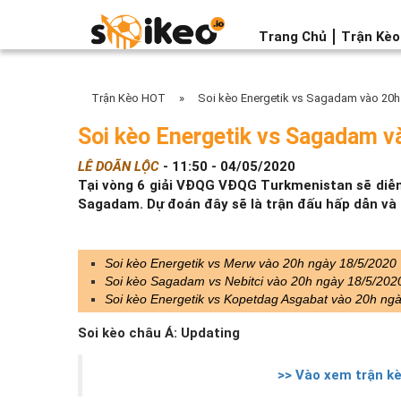
Trang Chủ
Trận Kè
Trận Kèo HOT
»
Soi kèo Energetik vs Sagadam vào 20h
Soi kèo Energetik vs Sagadam v
LÊ DOÃN LỘC
-
11:50 - 04/05/2020
Tại vòng 6 giải VĐQG VĐQG Turkmenistan sẽ diễn 
Sagadam. Dự đoán đây sẽ là trận đấu hấp dẫn và k
Soi kèo Energetik vs Merw vào 20h ngày 18/5/2020
Soi kèo Sagadam vs Nebitci vào 20h ngày 18/5/202
Soi kèo Energetik vs Kopetdag Asgabat vào 20h ng
Soi kèo châu Á: Updating
>> Vào xem trận k