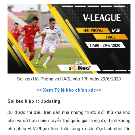
Soi kèo Hải Phòng vs HAGL vào 17h ngày 29/6/2020
>> Xem Tỷ lệ kèo chính xác<<
Soi kèo hiệp 1: Updating
Dù được thi đấu trên sân nhà nhưng trước đối thủ khá khọ
chịu và sở hữu nhiều tuyển thủ quốc gia trong đội hình không
cho phép HLV Phạm Anh Tuấn tung ra sân đội hình chơi tấn