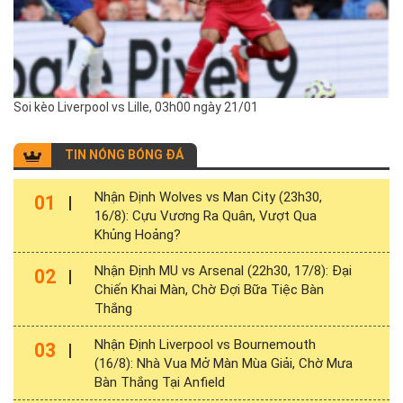
Soi kèo Liverpool vs Lille, 03h00 ngày 21/01
TIN NÓNG BÓNG ĐÁ
Nhận Định Wolves vs Man City (23h30,
01
16/8): Cựu Vương Ra Quân, Vượt Qua
Khủng Hoảng?
Nhận Định MU vs Arsenal (22h30, 17/8): Đại
02
Chiến Khai Màn, Chờ Đợi Bữa Tiệc Bàn
Thắng
Nhận Định Liverpool vs Bournemouth
03
(16/8): Nhà Vua Mở Màn Mùa Giải, Chờ Mưa
Bàn Thắng Tại Anfield