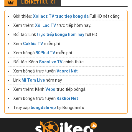
LIÊN KẾT HỮU ÍCH
Giới thiệu:
Xoilacz TV truc tiep bong da
Full HD nét căng.
Xem thêm:
Xôi Lạc TV
trực tiếp hôm nay.
Đối tác: Link
trực tiếp bóngá hôm nay
full HD
Xem
Cakhia TV
miễn phí
Xem bóngá
90PhutTV
miễn phí
Đối tác: Kênh
Socolive TV
chính thức
Xem bóngá trực tuyến
Vaoroi Nét
Link
Mi Tom Live
hôm nay
Xem thêm: Kênh
Vebo
trực tiếp bóngá
Xem bóngá trực tuyến
Rakhoi Nét
Truy cập
bongdalu vip
tại Bongdainfo