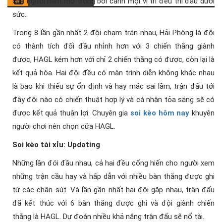
của người hâm mộ trong bối cảnh mọi vị trí đều thi đấu dưới
sức.
Trong 8 lần gần nhất 2 đội chạm trán nhau, Hải Phòng là đội
có thành tích đối đầu nhỉnh hơn với 3 chiến thắng giành
được, HAGL kém hơn với chỉ 2 chiến thắng có được, còn lại là
kết quả hòa. Hai đội đều có màn trình diễn không khác nhau
là bao khi thiếu sự ổn định và hay mắc sai lầm, trận đấu tới
đây đội nào có chiến thuật hợp lý và cá nhận tỏa sáng sẽ có
được kết quả thuận lợi. Chuyên gia
soi kèo hôm nay
khuyên
người chơi nên chọn cửa HAGL.
Soi kèo tài xỉu: Updating
Những lần đói đầu nhau, cả hai đều cống hiến cho người xem
những trận cầu hay và hấp dẫn với nhiều bàn thắng được ghi
từ các chân sút. Và lần gần nhất hai đội gặp nhau, trận đấu
đã kết thúc với 6 bàn thắng được ghi và đội giành chiến
thắng là HAGL. Dự đoán nhiều khả năng trận đấu sẽ nổ tài.