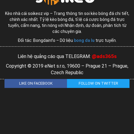
Kèo nhà cái soikeoz.vip – Trang thông tin soi kèo bóng đá chi tiết,
chính xác nhất. Tỷ lệ kèo bóng đá, tỉ lệ cá cược bóng đá trực
tuyến, cẩm nang, tin nóng với Nhận định, dự đoán, phân tích từ
các chuyên gia.
Đối tác: Bongdainfo – Dữ liệu
bong da lu
trực tuyến.
@ads365s
Liên hệ quảng cáo qua TELEGRAM:
Copyright © 2019 eNet s.r.o, 19600 – Prague 21 – Prague,
Czech Republic
LIKE ON FACEBOOK
FOLLOW ON TWITTER