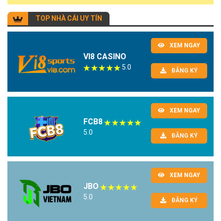
TOP NHÀ CÁI UY TÍN
XEM NGAY
VI8 CASINO
5.0
ĐĂNG KÝ
XEM NGAY
FCB8
5.0
ĐĂNG KÝ
XEM NGAY
JBO
5.0
ĐĂNG KÝ