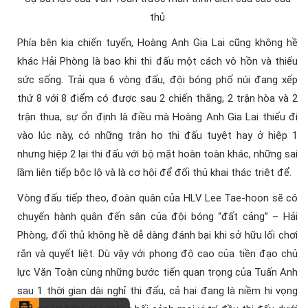
thủ
Phía bên kia chiến tuyến, Hoàng Anh Gia Lai cũng không hề
khác Hải Phòng là bao khi thi đấu một cách vô hồn và thiếu
sức sống. Trải qua 6 vòng đấu, đội bóng phố núi đang xếp
thứ 8 với 8 điểm có được sau 2 chiến thắng, 2 trận hòa và 2
trận thua, sự ổn định là điều mà Hoàng Anh Gia Lai thiếu đi
vào lúc này, có những trận họ thi đấu tuyệt hay ở hiệp 1
nhưng hiệp 2 lại thi đấu với bộ mặt hoàn toàn khác, những sai
lầm liên tiếp bộc lộ và là cơ hội để đối thủ khai thác triệt để.
Vòng đấu tiếp theo, đoàn quân của HLV Lee Tae-hoon sẽ có
chuyến hành quân đến sân của đội bóng “đất cảng” – Hải
Phòng, đối thủ không hề dễ dàng đánh bại khi sở hữu lối chơi
rắn và quyết liệt. Dù vậy với phong độ cao của tiền đạo chủ
lực Văn Toàn cùng những bước tiến quan trọng của Tuấn Anh
sau 1 thời gian dài nghỉ thi đấu, cả hai đang là niềm hi vọng