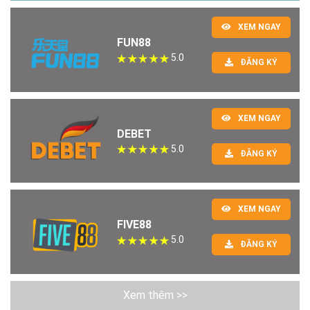
XEM NGAY
FUN88
5.0
ĐĂNG KÝ
XEM NGAY
DEBET
5.0
ĐĂNG KÝ
XEM NGAY
FIVE88
5.0
ĐĂNG KÝ
Xem thêm >>