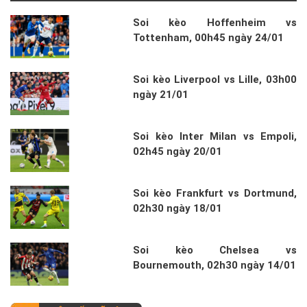
Soi kèo Hoffenheim vs
Tottenham, 00h45 ngày 24/01
Soi kèo Liverpool vs Lille, 03h00
ngày 21/01
Soi kèo Inter Milan vs Empoli,
02h45 ngày 20/01
Soi kèo Frankfurt vs Dortmund,
02h30 ngày 18/01
Soi kèo Chelsea vs
Bournemouth, 02h30 ngày 14/01