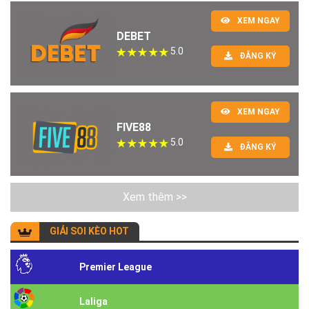
XEM NGAY
DEBET
5.0
ĐĂNG KÝ
XEM NGAY
FIVE88
5.0
ĐĂNG KÝ
Xem thêm >>
GIẢI SOI KÈO HOT
Premier League
Laliga