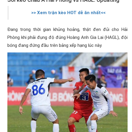
Soi kèo Châu Á Hải Phòng vs HAGL: Updating
>> Xem trận kèo HOT dễ ăn nhất<<
Đang trong thời gian khủng hoảng, thật đen đủi cho Hải
Phòng khi phải đụng độ đúng Hoàng Anh Gia Lai (HAGL), đội
bóng đang đứng đầu trên bảng xếp hạng lúc này.