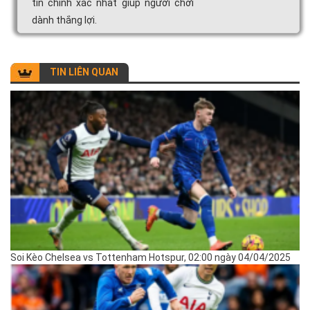
tin chính xác nhất giúp người chơi
dành thắng lợi.
TIN LIÊN QUAN
Soi Kèo Chelsea vs Tottenham Hotspur, 02:00 ngày 04/04/2025