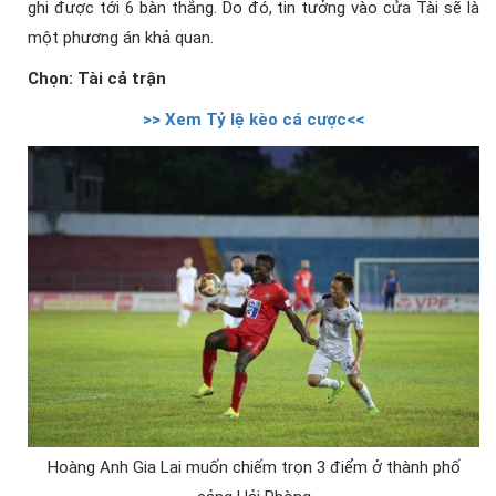
ghi được tới 6 bàn thắng. Do đó, tin tưởng vào cửa Tài sẽ là
một phương án khả quan.
Chọn: Tài cả trận
>> Xem Tỷ lệ kèo cá cược<<
Hoàng Anh Gia Lai muốn chiếm trọn 3 điểm ở thành phố