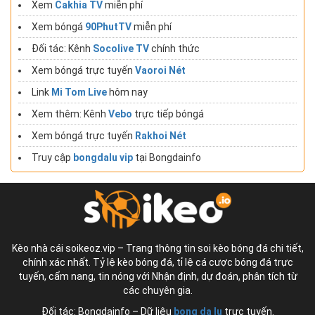
Xem
Cakhia TV
miễn phí
Xem bóngá
90PhutTV
miễn phí
Đối tác: Kênh
Socolive TV
chính thức
Xem bóngá trực tuyến
Vaoroi Nét
Link
Mi Tom Live
hôm nay
Xem thêm: Kênh
Vebo
trực tiếp bóngá
Xem bóngá trực tuyến
Rakhoi Nét
Truy cập
bongdalu vip
tại Bongdainfo
Kèo nhà cái soikeoz.vip – Trang thông tin soi kèo bóng đá chi tiết,
chính xác nhất. Tỷ lệ kèo bóng đá, tỉ lệ cá cược bóng đá trực
tuyến, cẩm nang, tin nóng với Nhận định, dự đoán, phân tích từ
các chuyên gia.
Đối tác: Bongdainfo – Dữ liệu
bong da lu
trực tuyến.