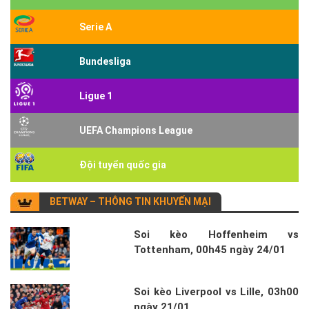
Serie A
Bundesliga
Ligue 1
UEFA Champions League
Đội tuyển quốc gia
BETWAY – THÔNG TIN KHUYẾN MẠI
Soi kèo Hoffenheim vs
Tottenham, 00h45 ngày 24/01
Soi kèo Liverpool vs Lille, 03h00
ngày 21/01