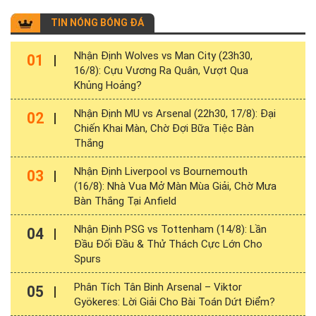
TIN NÓNG BÓNG ĐÁ
Nhận Định Wolves vs Man City (23h30,
01
16/8): Cựu Vương Ra Quân, Vượt Qua
Khủng Hoảng?
Nhận Định MU vs Arsenal (22h30, 17/8): Đại
02
Chiến Khai Màn, Chờ Đợi Bữa Tiệc Bàn
Thắng
Nhận Định Liverpool vs Bournemouth
03
(16/8): Nhà Vua Mở Màn Mùa Giải, Chờ Mưa
Bàn Thắng Tại Anfield
Nhận Định PSG vs Tottenham (14/8): Lần
04
Đầu Đối Đầu & Thử Thách Cực Lớn Cho
Spurs
Phân Tích Tân Binh Arsenal – Viktor
05
Gyökeres: Lời Giải Cho Bài Toán Dứt Điểm?