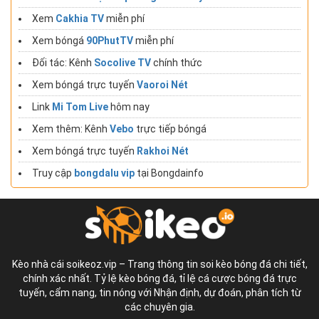
Xem
Cakhia TV
miễn phí
Xem bóngá
90PhutTV
miễn phí
Đối tác: Kênh
Socolive TV
chính thức
Xem bóngá trực tuyến
Vaoroi Nét
Link
Mi Tom Live
hôm nay
Xem thêm: Kênh
Vebo
trực tiếp bóngá
Xem bóngá trực tuyến
Rakhoi Nét
Truy cập
bongdalu vip
tại Bongdainfo
Kèo nhà cái soikeoz.vip – Trang thông tin soi kèo bóng đá chi tiết,
chính xác nhất. Tỷ lệ kèo bóng đá, tỉ lệ cá cược bóng đá trực
tuyến, cẩm nang, tin nóng với Nhận định, dự đoán, phân tích từ
các chuyên gia.