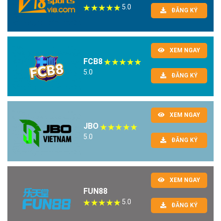
5.0
ĐĂNG KÝ
XEM NGAY
FCB8
5.0
ĐĂNG KÝ
XEM NGAY
JBO
5.0
ĐĂNG KÝ
XEM NGAY
FUN88
5.0
ĐĂNG KÝ