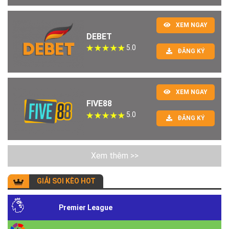
XEM NGAY
DEBET
5.0
ĐĂNG KÝ
XEM NGAY
FIVE88
5.0
ĐĂNG KÝ
Xem thêm >>
GIẢI SOI KÈO HOT
Premier League