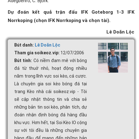
Adegbenro, C. Björk.
Dự đoán kết quả trận đấu IFK Goteborg 1-3 IFK
Norrkoping (chọn IFK Norrkoping và chọn tài).
Lê Doãn Lộc
Bút danh:
Lê Doãn Lộc
Tham gia soikeoz.vip:
12/07/2006
Bút tính:
Có niềm đam mê với bóng
đá từ thuở nhỏ, hoạt động nhiều
năm trong lĩnh vực soi kèo, cá cược.
Là chuyên gia soi kèo bóng đá tại
trang Kèo nhà cái soikeoz.vip - Tôi
sẽ cập nhật thông tin và chia sẻ
những bản tin soi kèo, phân tích, dự
đoán nhận định bóng đá hàng đầu
khu vực. Hơn hết, tại Soi Kèo IO cộng
sự với tôi đều là những chuyên gia
hàng đầu để mang đến những bản