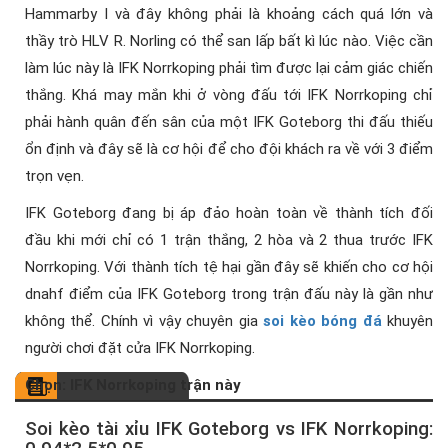
Hammarby I và đây không phải là khoảng cách quá lớn và
thầy trò HLV R. Norling có thể san lấp bất kì lúc nào. Việc cần
làm lúc này là IFK Norrkoping phải tìm được lại cảm giác chiến
thắng. Khá may mắn khi ở vòng đấu tới IFK Norrkoping chỉ
phải hành quân đến sân của một IFK Goteborg thi đấu thiếu
ổn định và đây sẽ là cơ hội để cho đội khách ra về với 3 điểm
trọn vẹn.
IFK Goteborg đang bị áp đảo hoàn toàn về thành tích đối
đầu khi mới chỉ có 1 trận thắng, 2 hòa và 2 thua trước IFK
Norrkoping. Với thành tích tệ hại gần đây sẽ khiến cho cơ hội
dnahf điểm của IFK Goteborg trong trận đấu này là gần như
không thể. Chính vì vậy chuyên gia
soi kèo bóng đá
khuyên
người chơi đặt cửa IFK Norrkoping.
Chọn: IFK Norrkoping trận này
Soi kèo tài xỉu IFK Goteborg vs IFK Norrkoping: