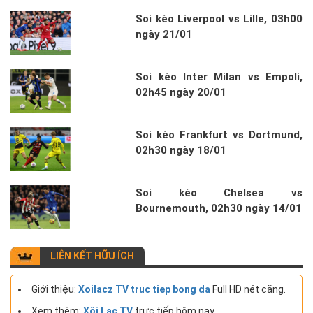
Soi kèo Liverpool vs Lille, 03h00
ngày 21/01
Soi kèo Inter Milan vs Empoli,
02h45 ngày 20/01
Soi kèo Frankfurt vs Dortmund,
02h30 ngày 18/01
Soi kèo Chelsea vs
Bournemouth, 02h30 ngày 14/01
LIÊN KẾT HỮU ÍCH
Giới thiệu:
Xoilacz TV truc tiep bong da
Full HD nét căng.
Xem thêm:
Xôi Lạc TV
trực tiếp hôm nay.