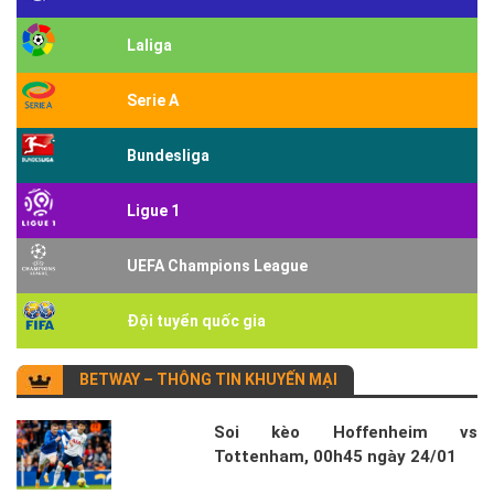
Laliga
Serie A
Bundesliga
Ligue 1
UEFA Champions League
Đội tuyển quốc gia
BETWAY – THÔNG TIN KHUYẾN MẠI
Soi kèo Hoffenheim vs
Tottenham, 00h45 ngày 24/01