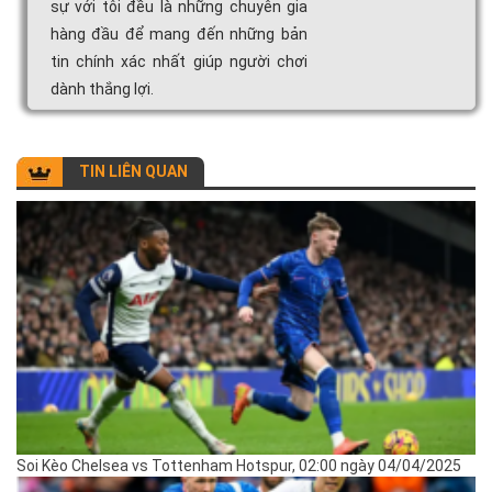
sự với tôi đều là những chuyên gia
hàng đầu để mang đến những bản
tin chính xác nhất giúp người chơi
dành thắng lợi.
TIN LIÊN QUAN
Soi Kèo Chelsea vs Tottenham Hotspur, 02:00 ngày 04/04/2025