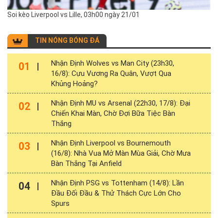
Soi kèo Liverpool vs Lille, 03h00 ngày 21/01
TIN NÓNG BÓNG ĐÁ
Nhận Định Wolves vs Man City (23h30,
01
16/8): Cựu Vương Ra Quân, Vượt Qua
Khủng Hoảng?
Nhận Định MU vs Arsenal (22h30, 17/8): Đại
02
Chiến Khai Màn, Chờ Đợi Bữa Tiệc Bàn
Thắng
Nhận Định Liverpool vs Bournemouth
03
(16/8): Nhà Vua Mở Màn Mùa Giải, Chờ Mưa
Bàn Thắng Tại Anfield
Nhận Định PSG vs Tottenham (14/8): Lần
04
Đầu Đối Đầu & Thử Thách Cực Lớn Cho
Spurs