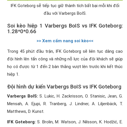
IFK Goteborg sễ tiếp tục giữ thành tích bất bại mỗi khi đối
đầu với Varbergs BoIS.
Soi kèo hiệp 1 Varbergs BoIS vs IFK Goteborg:
1.28*0*0.66
>> Xem cẩm nang soi kèo<<
Trong 45 phút đầu trận, IFK Goteborg sẽ liên tục dâng cao
đội hình lên tấn công và những nỗ lực của đội khách sẽ giúp
họ có được từ 1 đến 2 bàn thắng vượt lên trước khi kết thúc
hiệp 1.
Đội hình dự kiến Varbergs BoIS vs IFK Goteborg
Varbergs BoIS:
S. Lukic, H. Zackrisson, O. Stanisic, Jean, G.
Mensah, A. Ejupi, R. Tranberg, J. Lindner, A. Liljenbäck, T.
Matthews, D. Kunst.
IFK Goteborg:
S. Brolin, M. Watson, J. Nilsson, K. Hodžić, E.