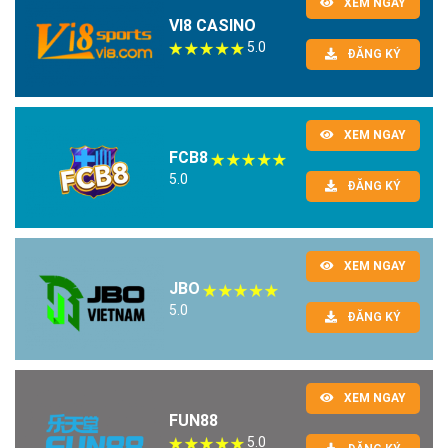
XEM NGAY
VI8 CASINO
5.0
ĐĂNG KÝ
XEM NGAY
FCB8
5.0
ĐĂNG KÝ
XEM NGAY
JBO
5.0
ĐĂNG KÝ
XEM NGAY
FUN88
5.0