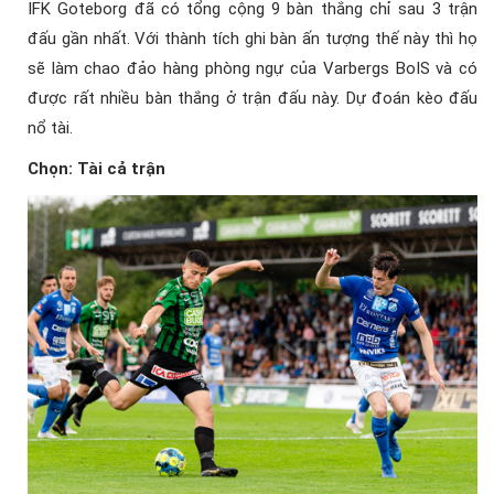
IFK Goteborg đã có tổng cộng 9 bàn thắng chỉ sau 3 trận
đấu gần nhất. Với thành tích ghi bàn ấn tượng thế này thì họ
sẽ làm chao đảo hàng phòng ngự của Varbergs BoIS và có
được rất nhiều bàn thắng ở trận đấu này. Dự đoán kèo đấu
nổ tài.
Chọn: Tài cả trận