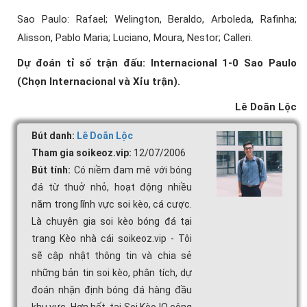
Sao Paulo: Rafael; Welington, Beraldo, Arboleda, Rafinha;
Alisson, Pablo Maria; Luciano, Moura, Nestor; Calleri.
Dự đoán tỉ số trận đấu: Internacional 1-0 Sao Paulo
(Chọn Internacional và Xỉu trận).
Lê Doãn Lộc
Bút danh:
Lê Doãn Lộc
Tham gia soikeoz.vip:
12/07/2006
Bút tính:
Có niềm đam mê với bóng
đá từ thuở nhỏ, hoạt động nhiều
năm trong lĩnh vực soi kèo, cá cược.
Là chuyên gia soi kèo bóng đá tại
trang Kèo nhà cái soikeoz.vip - Tôi
sẽ cập nhật thông tin và chia sẻ
những bản tin soi kèo, phân tích, dự
đoán nhận định bóng đá hàng đầu
khu vực. Hơn hết, tại Soi Kèo IO cộng