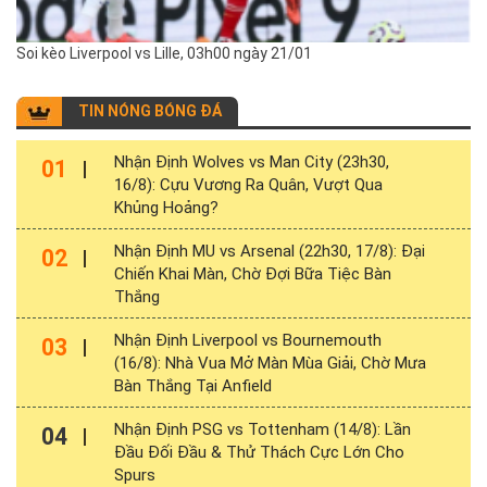
Soi kèo Liverpool vs Lille, 03h00 ngày 21/01
TIN NÓNG BÓNG ĐÁ
Nhận Định Wolves vs Man City (23h30,
01
16/8): Cựu Vương Ra Quân, Vượt Qua
Khủng Hoảng?
Nhận Định MU vs Arsenal (22h30, 17/8): Đại
02
Chiến Khai Màn, Chờ Đợi Bữa Tiệc Bàn
Thắng
Nhận Định Liverpool vs Bournemouth
03
(16/8): Nhà Vua Mở Màn Mùa Giải, Chờ Mưa
Bàn Thắng Tại Anfield
Nhận Định PSG vs Tottenham (14/8): Lần
04
Đầu Đối Đầu & Thử Thách Cực Lớn Cho
Spurs