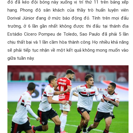
đó đã kéo đội bóng này xuống vị trí thứ 11 trên bảng xếp
hạng. Phong độ sân khách của thầy trò huấn luyện viên
Dorival Júnior đang ở mức báo động đỏ. Tính trên mọi đấu
trường, ở 6 lần gần nhất không được thi đấu tại thánh địa
Estádio Cícero Pompeu de Toledo, Sao Paulo đã phải 5 lần
chịu thất bại và 1 lần cầm hòa thành công. Họ nhiều khả năng
sẽ phải tiếp tục nhận về một kết quả không mong muốn vào
giữa tuần này.