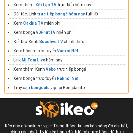
Xem thêm:
Xôi Lạc TV
trực tiếp hôm nay.
Đối tác: Link
trực tiếp bóngá hôm nay
full HD
Xem
Cakhia TV
miễn phí
Xem bóngá
90PhutTV
miễn phí
Đối tác: Kênh
Socolive TV
chính thức
Xem bóngá trực tuyến
Vaoroi Nét
Link
Mi Tom Live
hôm nay
Xem thêm: Kênh
Vebo
trực tiếp bóngá
Xem bóngá trực tuyến
Rakhoi Nét
Truy cập
bongdalu vip
tại Bongdainfo
Kèo nhà cái soikeoz.vip – Trang thông tin soi kèo bóng đá chi tiết,
chính xác nhất. Tỷ lệ kèo bóng đá, tỉ lệ cá cược bóng đá trực