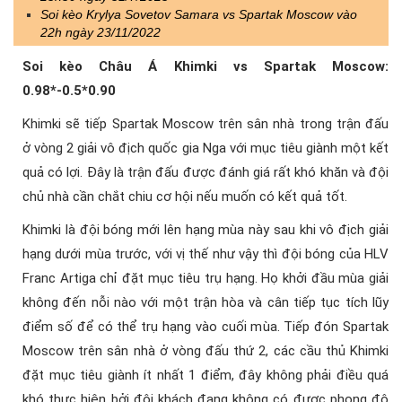
Soi kèo Krylya Sovetov Samara vs Spartak Moscow vào
22h ngày 23/11/2022
Soi kèo Châu Á Khimki vs Spartak Moscow:
0.98*-0.5*0.90
Khimki sẽ tiếp Spartak Moscow trên sân nhà trong trận đấu
ở vòng 2 giải vô địch quốc gia Nga với mục tiêu giành một kết
quả có lợi. Đây là trận đấu được đánh giá rất khó khăn và đội
chủ nhà cần chắt chiu cơ hội nếu muốn có kết quả tốt.
Khimki là đội bóng mới lên hạng mùa này sau khi vô địch giải
hạng dưới mùa trước, với vị thế như vậy thì đội bóng của HLV
Franc Artiga chỉ đặt mục tiêu trụ hạng. Họ khởi đầu mùa giải
không đến nỗi nào với một trận hòa và cân tiếp tục tích lũy
điểm số để có thể trụ hạng vào cuối mùa. Tiếp đón Spartak
Moscow trên sân nhà ở vòng đấu thứ 2, các cầu thủ Khimki
đặt mục tiêu giành ít nhất 1 điểm, đây không phải điều quá
khó thực hiện bởi đội khách đang không có được phong độ