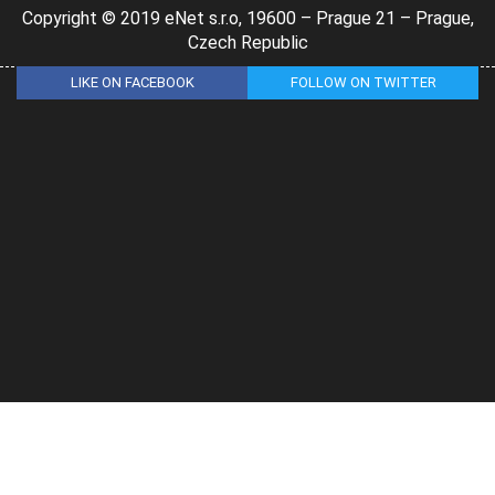
Copyright © 2019 eNet s.r.o, 19600 – Prague 21 – Prague,
Czech Republic
LIKE ON FACEBOOK
FOLLOW ON TWITTER
Về Chúng Tôi
Chính Sách Bảo Mật
Điều Khoản
Liên Hệ