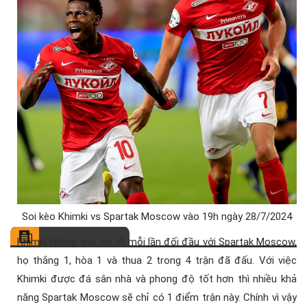
Soi kèo Khimki vs Spartak Moscow vào 19h ngày 28/7/2024
Khimki không quá lép về mỗi lần đối đầu với Spartak Moscow,
họ thắng 1, hòa 1 và thua 2 trong 4 trận đã đấu. Với việc
Khimki được đá sân nhà và phong độ tốt hơn thì nhiều khả
năng Spartak Moscow sẽ chỉ có 1 điểm trận này. Chính vì vậy