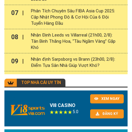
Phân Tích Chuyên Sâu FIBA Asia Cup 2025:
07
Cập Nhật Phong Độ & Cơ Hội Của 6 Đội
Tuyển Hàng Đầu
Nhận Định Leeds vs Villarreal (21h00, 2/8):
08
Tân Binh Thăng Hoa, “Tàu Ngầm Vàng” Gặp
Khó
Nhận định Sarpsborg vs Brann (23h00, 2/8):
09
Điểm Tựa Sân Nhà Giúp Vượt Khó?
TOP NHÀ CÁI UY TÍN
XEM NGAY
VI8 CASINO
5.0
ĐĂNG KÝ