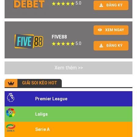
5.0
ĐĂNG KÝ
XEM NGAY
FIVE88
5.0
ĐĂNG KÝ
Xem thêm >>
GIẢI SOI KÈO HOT
Premier League
Laliga
Serie A