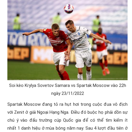
Soi kèo Krylya Sovetov Samara vs Spartak Moscow vào 22h
ngày 23/11/2022
Spartak Moscow đang tỏ ra hụt hơi trong cuộc đua vô địch
với Zenit ở giải Ngoại Hạng Nga. Điều đó buộc họ phải dồn sự
chú ý vào đấu trường cúp Quốc gia để có thể tìm kiếm ít
nhất 1 danh hiệu ở mùa bóng năm nay. Sau 4 lượt đầu tiên ở