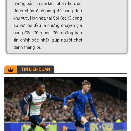
những bản tin soi kèo, phân tích, dự
đoán nhận định bóng đá hàng đầu
khu vực. Hơn hết, tại Soi Kèo IO cộng
sự với tôi đều là những chuyên gia
hàng đầu để mang đến những bản
tin chính xác nhất giúp người chơi
dành thắng lợi.
TIN LIÊN QUAN