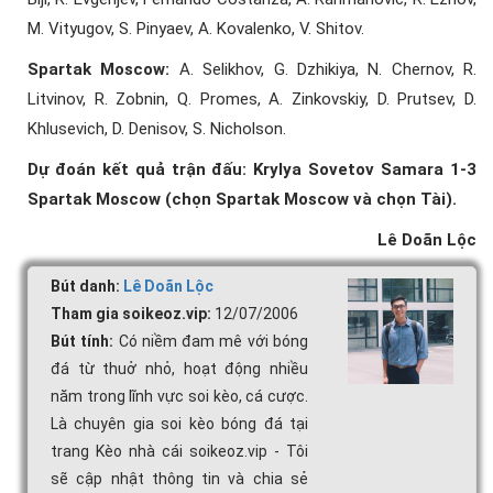
M. Vityugov, S. Pinyaev, A. Kovalenko, V. Shitov.
Spartak Moscow:
A. Selikhov, G. Dzhikiya, N. Chernov, R.
Litvinov, R. Zobnin, Q. Promes, A. Zinkovskiy, D. Prutsev, D.
Khlusevich, D. Denisov, S. Nicholson.
Dự đoán kết quả trận đấu: Krylya Sovetov Samara 1-3
Spartak Moscow (chọn Spartak Moscow và chọn Tài).
Lê Doãn Lộc
Bút danh:
Lê Doãn Lộc
Tham gia soikeoz.vip:
12/07/2006
Bút tính:
Có niềm đam mê với bóng
đá từ thuở nhỏ, hoạt động nhiều
năm trong lĩnh vực soi kèo, cá cược.
Là chuyên gia soi kèo bóng đá tại
trang Kèo nhà cái soikeoz.vip - Tôi
sẽ cập nhật thông tin và chia sẻ