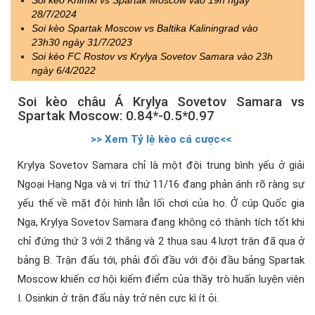
Soi kèo Khimki vs Spartak Moscow vào 19h ngày
28/7/2024
Soi kèo Spartak Moscow vs Baltika Kaliningrad vào
23h30 ngày 31/7/2023
Soi kèo FC Rostov vs Krylya Sovetov Samara vào 23h
ngày 6/4/2022
Soi kèo châu Á Krylya Sovetov Samara vs
Spartak Moscow: 0.84*-0.5*0.97
>> Xem Tỷ lệ kèo cá cược<<
Krylya Sovetov Samara chỉ là một đội trung bình yếu ở giải
Ngoại Hạng Nga và vị trí thứ 11/16 đang phản ánh rõ ràng sự
yếu thế về mặt đội hình lẫn lối chơi của họ. Ở cúp Quốc gia
Nga, Krylya Sovetov Samara đang không có thành tích tốt khi
chỉ đứng thứ 3 với 2 thắng và 2 thua sau 4 lượt trận đã qua ở
bảng B. Trận đấu tới, phải đối đầu với đội đầu bảng Spartak
Moscow khiến cơ hội kiếm điểm của thầy trò huấn luyện viên
I. Osinkin ở trận đấu này trở nên cực kì ít ỏi.