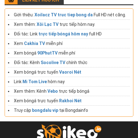
Giới thiệu:
Xoilacz TV truc tiep bong da
Full HD nét căng.
Xem thêm:
Xôi Lạc TV
trực tiếp hôm nay.
Đối tác: Link
trực tiếp bóngá hôm nay
full HD
Xem
Cakhia TV
miễn phí
Xem bóngá
90PhutTV
miễn phí
Đối tác: Kênh
Socolive TV
chính thức
Xem bóngá trực tuyến
Vaoroi Nét
Link
Mi Tom Live
hôm nay
Xem thêm: Kênh
Vebo
trực tiếp bóngá
Xem bóngá trực tuyến
Rakhoi Nét
Truy cập
bongdalu vip
tại Bongdainfo