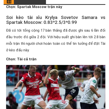
Chọn: Spartak Moscow trận này
Soi kèo tài xỉu Krylya Sovetov Samara vs
Spartak Moscow: 0.83*2.5/3*0.99
Đã có tới tổng cộng 17 bàn thắng đã được ghi sau 6 lần đối
đầu trước đó giữa 2 đội. Với hiệu suất ghi bàn lên tới 2.8 bàn
mỗi trận thì người chơi hoàn toàn có thể tin tưởng để đặt Tài
ở kèo đấu này.
Chọn: Tài cả trận