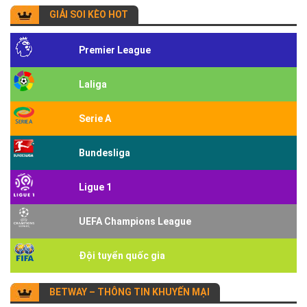
GIẢI SOI KÈO HOT
Premier League
Laliga
Serie A
Bundesliga
Ligue 1
UEFA Champions League
Đội tuyển quốc gia
BETWAY – THÔNG TIN KHUYẾN MẠI